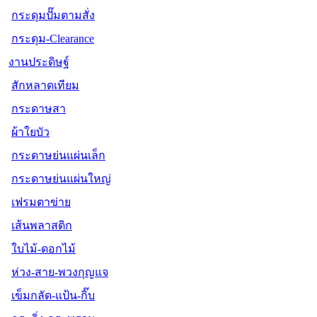
กระดุมปั๊มตามสั่ง
กระดุม-Clearance
งานประดิษฐ์
สักหลาดเทียม
กระดาษสา
ผ้าใยบัว
กระดาษย่นแผ่นเล็ก
กระดาษย่นแผ่นใหญ่
เฟรมตาข่าย
เส้นพลาสติก
ใบไม้-ดอกไม้
ห่วง-สาย-พวงกุญแจ
เข็มกลัด-แป้น-กิ๊บ