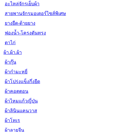
อะไหล่จักรเย็บผ้า
สายพานจักรมอเตอร์ไซส์พิเศษ
ยางยืด-ด้ายยาง
ฟองน้ำ-โครงดันทรง
ตาไก่
ผ้า.ผ้า.ผ้า
ผ้ากุ๊น
ผ้ากำมะหยี่
ผ้าโปร่งแข็งกึ่งยืด
ผ้าคอตตอน
ผ้าไหมแก้วญี่ปุ่น
ผ้าลินินแคนวาส
ผ้าโทเร
ผ้าลายจีน