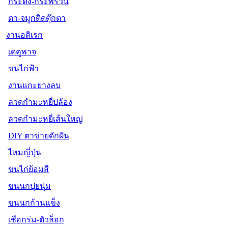
กระดิ่ง-กระพรวน
ตา-จมูกติดตุ๊กตา
งานอดิเรก
เดคูพาจ
ขนไก่ฟ้า
งานแกะยางลบ
ลวดกำมะหยี่ปล้อง
ลวดกำมะหยี่เส้นใหญ่
DIY ตาข่ายดักฝัน
ไหมญี่ปุ่น
ขนไก่ย้อมสี
ขนนกปุยนุ่ม
ขนนกก้านแข็ง
เชือกร่ม-ตัวล็อก