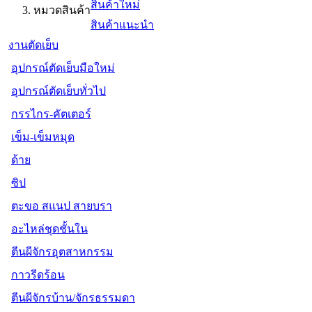
สินค้าใหม่
หมวดสินค้า
สินค้าแนะนำ
งานตัดเย็บ
อุปกรณ์ตัดเย็บมือใหม่
อุปกรณ์ตัดเย็บทั่วไป
กรรไกร-คัตเตอร์
เข็ม-เข็มหมุด
ด้าย
ซิป
ตะขอ สแนป สายบรา
อะไหล่ชุดชั้นใน
ตีนผีจักรอุตสาหกรรม
กาวรีดร้อน
ตีนผีจักรบ้าน/จักรธรรมดา