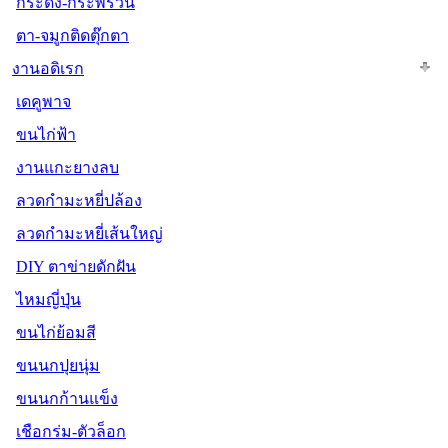
กระดิ่ง-กระพรวน
ตา-จมูกติดตุ๊กตา
งานอดิเรก
เดคูพาจ
ขนไก่ฟ้า
งานแกะยางลบ
ลวดกำมะหยี่ปล้อง
ลวดกำมะหยี่เส้นใหญ่
DIY ตาข่ายดักฝัน
ไหมญี่ปุ่น
ขนไก่ย้อมสี
ขนนกปุยนุ่ม
ขนนกก้านแข็ง
เชือกร่ม-ตัวล็อก