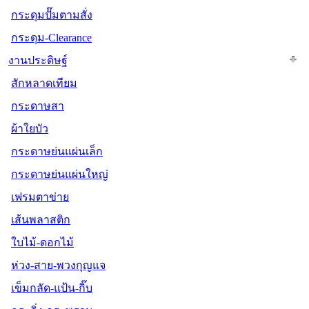
กระดุมปั๊มตามสั่ง
กระดุม-Clearance
งานประดิษฐ์
สักหลาดเทียม
กระดาษสา
ผ้าใยบัว
กระดาษย่นแผ่นเล็ก
กระดาษย่นแผ่นใหญ่
เฟรมตาข่าย
เส้นพลาสติก
ใบไม้-ดอกไม้
ห่วง-สาย-พวงกุญแจ
เข็มกลัด-แป้น-กิ๊บ