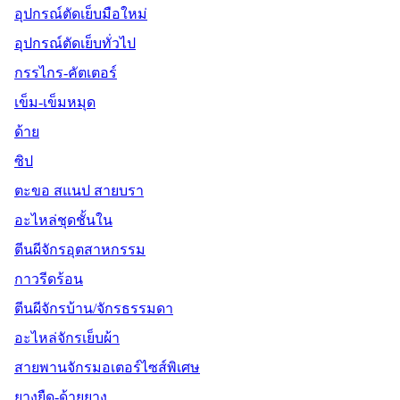
อุปกรณ์ตัดเย็บมือใหม่
อุปกรณ์ตัดเย็บทั่วไป
กรรไกร-คัตเตอร์
เข็ม-เข็มหมุด
ด้าย
ซิป
ตะขอ สแนป สายบรา
อะไหล่ชุดชั้นใน
ตีนผีจักรอุตสาหกรรม
กาวรีดร้อน
ตีนผีจักรบ้าน/จักรธรรมดา
อะไหล่จักรเย็บผ้า
สายพานจักรมอเตอร์ไซส์พิเศษ
ยางยืด-ด้ายยาง