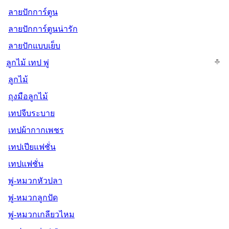
ลายปักการ์ตูน
ลายปักการ์ตูนน่ารัก
ลายปักแบบเย็บ
ลูกไม้ เทป พู่
ลูกไม้
ถุงมือลูกไม้
เทปจีบระบาย
เทปผ้ากากเพชร
เทปเปียแฟชั่น
เทปแฟชั่น
พู่-หมวกหัวปลา
พู่-หมวกลูกปัด
พู่-หมวกเกลียวไหม