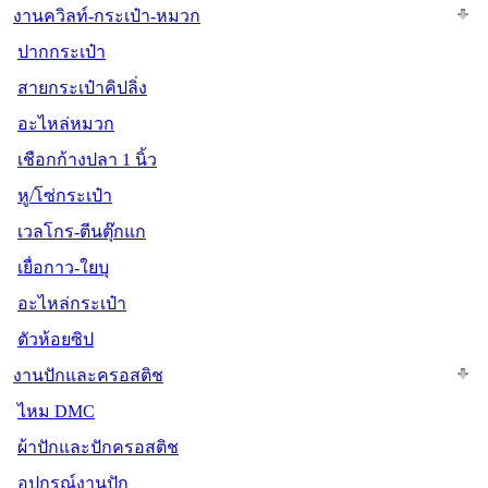
งานควิลท์-กระเป๋า-หมวก
ปากกระเป๋า
สายกระเป๋าคิปลิ่ง
อะไหล่หมวก
เชือกก้างปลา 1 นิ้ว
หู/โซ่กระเป๋า
เวลโกร-ตีนตุ๊กแก
เยื่อกาว-ใยบุ
อะไหล่กระเป๋า
ตัวห้อยซิป
งานปักและครอสติช
ไหม DMC
ผ้าปักและปักครอสติช
อุปกรณ์งานปัก