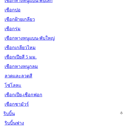
เชือกหางหนูแบน-พับเล็ก
เชือกปอ
เชือกฝ้ายเกลียว
เชือกร่ม
เชือกหางหนูแบน-พับใหญ่
เชือกเกลียวไหม
เชือกเปียสี 5 มม.
เชือกหางหนูกลม
ลวดและลวดสี
โซ่โลหะ
เชือกเปีย-เชือกฟอก
เชือกชามัวร์
ริบบิ้น
ริบบิ้นฟาง