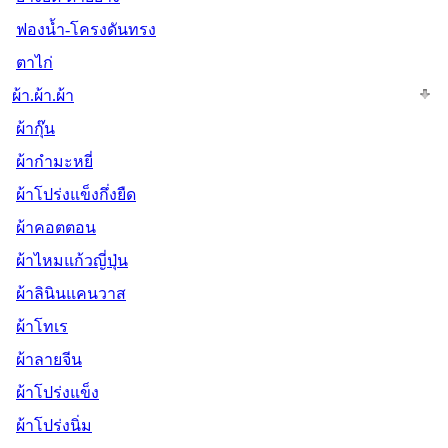
ฟองน้ำ-โครงดันทรง
ตาไก่
ผ้า.ผ้า.ผ้า
ผ้ากุ๊น
ผ้ากำมะหยี่
ผ้าโปร่งแข็งกึ่งยืด
ผ้าคอตตอน
ผ้าไหมแก้วญี่ปุ่น
ผ้าลินินแคนวาส
ผ้าโทเร
ผ้าลายจีน
ผ้าโปร่งแข็ง
ผ้าโปร่งนิ่ม