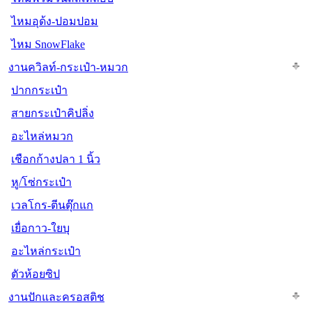
ไหมอุด้ง-ปอมปอม
ไหม SnowFlake
งานควิลท์-กระเป๋า-หมวก
ปากกระเป๋า
สายกระเป๋าคิปลิ่ง
อะไหล่หมวก
เชือกก้างปลา 1 นิ้ว
หู/โซ่กระเป๋า
เวลโกร-ตีนตุ๊กแก
เยื่อกาว-ใยบุ
อะไหล่กระเป๋า
ตัวห้อยซิป
งานปักและครอสติช