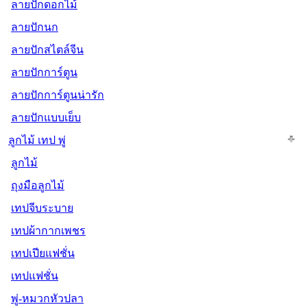
ลายปักดอกไม้
ลายปักนก
ลายปักสไตล์จีน
ลายปักการ์ตูน
ลายปักการ์ตูนน่ารัก
ลายปักแบบเย็บ
ลูกไม้ เทป พู่
ลูกไม้
ถุงมือลูกไม้
เทปจีบระบาย
เทปผ้ากากเพชร
เทปเปียแฟชั่น
เทปแฟชั่น
พู่-หมวกหัวปลา