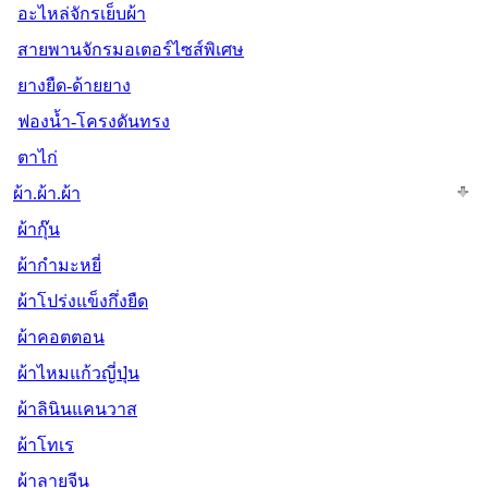
อะไหล่จักรเย็บผ้า
สายพานจักรมอเตอร์ไซส์พิเศษ
ยางยืด-ด้ายยาง
ฟองน้ำ-โครงดันทรง
ตาไก่
ผ้า.ผ้า.ผ้า
ผ้ากุ๊น
ผ้ากำมะหยี่
ผ้าโปร่งแข็งกึ่งยืด
ผ้าคอตตอน
ผ้าไหมแก้วญี่ปุ่น
ผ้าลินินแคนวาส
ผ้าโทเร
ผ้าลายจีน