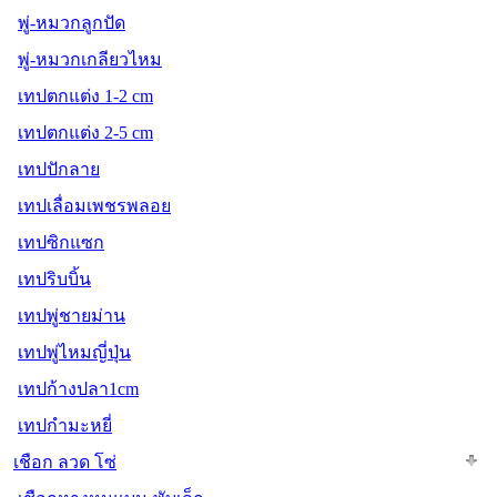
พู่-หมวกลูกปัด
พู่-หมวกเกลียวไหม
เทปตกแต่ง 1-2 cm
เทปตกแต่ง 2-5 cm
เทปปักลาย
เทปเลื่อมเพชรพลอย
เทปซิกแซก
เทปริบบิ้น
เทปพู่ชายม่าน
เทปพู่ไหมญี่ปุ่น
เทปก้างปลา1cm
เทปกำมะหยี่
เชือก ลวด โซ่