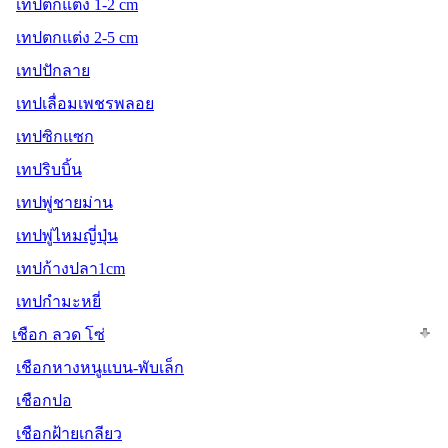
เทปตกแต่ง 1-2 cm
เทปตกแต่ง 2-5 cm
เทปปักลาย
เทปเลื่อมเพชรพลอย
เทปซิกแซก
เทปริบบิ้น
เทปพู่ชายม่าน
เทปพู่ไหมญี่ปุ่น
เทปก้างปลา1cm
เทปกำมะหยี่
เชือก ลวด โซ่
เชือกหางหนูแบน-พับเล็ก
เชือกปอ
เชือกฝ้ายเกลียว