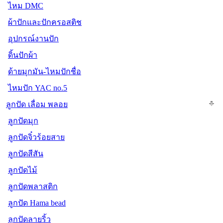
ไหม DMC
ผ้าปักและปักครอสติช
อุปกรณ์งานปัก
ดิ้นปักผ้า
ด้ายมุกมัน-ไหมปักชื่อ
ไหมปัก YAC no.5
ลูกปัด เลื่อม พลอย
ลูกปัดมุก
ลูกปัดจิ๋วร้อยสาย
ลูกปัดสีสัน
ลูกปัดไม้
ลูกปัดพลาสติก
ลูกปัด Hama bead
ลูกปัดลายริ้ว