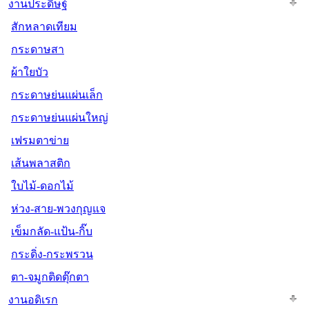
งานประดิษฐ์
สักหลาดเทียม
กระดาษสา
ผ้าใยบัว
กระดาษย่นแผ่นเล็ก
กระดาษย่นแผ่นใหญ่
เฟรมตาข่าย
เส้นพลาสติก
ใบไม้-ดอกไม้
ห่วง-สาย-พวงกุญแจ
เข็มกลัด-แป้น-กิ๊บ
กระดิ่ง-กระพรวน
ตา-จมูกติดตุ๊กตา
งานอดิเรก