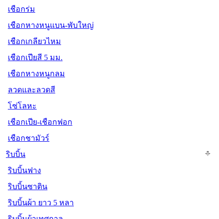
เชือกร่ม
เชือกหางหนูแบน-พับใหญ่
เชือกเกลียวไหม
เชือกเปียสี 5 มม.
เชือกหางหนูกลม
ลวดและลวดสี
โซ่โลหะ
เชือกเปีย-เชือกฟอก
เชือกชามัวร์
ริบบิ้น
ริบบิ้นฟาง
ริบบิ้นซาติน
ริบบิ้นผ้า ยาว 5 หลา
ริบบิ้นผ้าเทศกาล