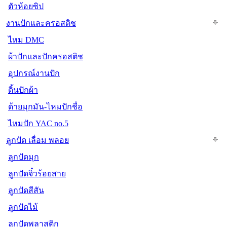
ตัวห้อยซิป
งานปักและครอสติช
ไหม DMC
ผ้าปักและปักครอสติช
อุปกรณ์งานปัก
ดิ้นปักผ้า
ด้ายมุกมัน-ไหมปักชื่อ
ไหมปัก YAC no.5
ลูกปัด เลื่อม พลอย
ลูกปัดมุก
ลูกปัดจิ๋วร้อยสาย
ลูกปัดสีสัน
ลูกปัดไม้
ลูกปัดพลาสติก