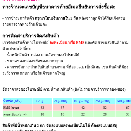
ทางร้านจะเลขบัญชีธนาคารท้ายอีเมลยืนยันการสั่งซื้อค่ะ
- การชำระค่าสินค้า
กรุณาโอนเงินภายใน 3 วัน
หลังจากลูกค้าได้รับแจ้งสรุป
รายการจากทางร้านด้วยค่ะ
การคิดค่าบริการจัดส่งสินค้า
เราจัดส่งสินค้าทางไปรษณีย์
ลงทะเบียน หรือ EMS
และคิดค่าขนส่งสินค้าตาม
ตัวแปรต่อไปนี้ค่ะ
- น้ำหนักสินค้า+กล่อง ตามอัตราของไปรษณีย์
- ขนาดของ
กล่องหรือซองมาตรฐาน
- ค่าการจัดการ สำหรับสินค้าบางกลุ่ม ที่ต้อง pack เป็นพิเศษ เช่น สินค้าที่ต้อง
ระวังการแตกหัก หรือสินค้าขนาดใหญ่
อัตราค่าส่งของไปรษณีย์ ตามน้ำหนักสินค้า (ยังไม่รวมค่าบริการ/กล่อง/ซอง)
น้ำหนัก (กรัม)
< 20g
21g-100g
101g-250g
251g-500g
501g-10
EMS (บาท)
32
37
42
52
67
ลงทะเบียน (บาท)
18
18
22
28
38
สินค้าที่มีน้ำหนักเกิน 2 กก. จัดลงแบบลงทะเบียนไม่ได้ ต้องส่งแบบพัสดุ