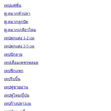
เทปแฟชั่น
พู่-หมวกหัวปลา
พู่-หมวกลูกปัด
พู่-หมวกเกลียวไหม
เทปตกแต่ง 1-2 cm
เทปตกแต่ง 2-5 cm
เทปปักลาย
เทปเลื่อมเพชรพลอย
เทปซิกแซก
เทปริบบิ้น
เทปพู่ชายม่าน
เทปพู่ไหมญี่ปุ่น
เทปก้างปลา1cm