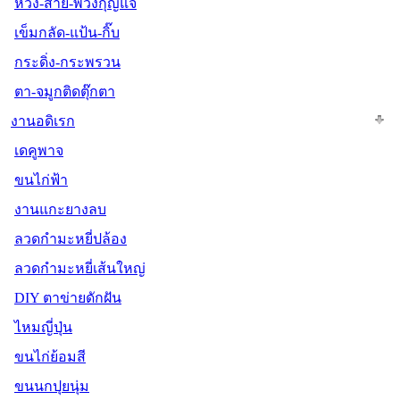
ห่วง-สาย-พวงกุญแจ
เข็มกลัด-แป้น-กิ๊บ
กระดิ่ง-กระพรวน
ตา-จมูกติดตุ๊กตา
งานอดิเรก
เดคูพาจ
ขนไก่ฟ้า
งานแกะยางลบ
ลวดกำมะหยี่ปล้อง
ลวดกำมะหยี่เส้นใหญ่
DIY ตาข่ายดักฝัน
ไหมญี่ปุ่น
ขนไก่ย้อมสี
ขนนกปุยนุ่ม