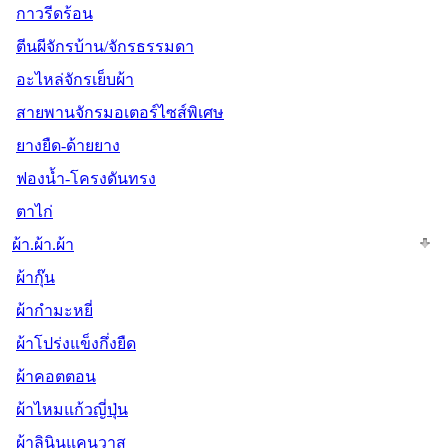
กาวรีดร้อน
ตีนผีจักรบ้าน/จักรธรรมดา
อะไหล่จักรเย็บผ้า
สายพานจักรมอเตอร์ไซส์พิเศษ
ยางยืด-ด้ายยาง
ฟองน้ำ-โครงดันทรง
ตาไก่
ผ้า.ผ้า.ผ้า
ผ้ากุ๊น
ผ้ากำมะหยี่
ผ้าโปร่งแข็งกึ่งยืด
ผ้าคอตตอน
ผ้าไหมแก้วญี่ปุ่น
ผ้าลินินแคนวาส