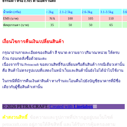
ธรรมดา หรือ EMS ตามอัตรานี้ค่ะ
น้ำหนัก (กรัม)
< 2kg
2.1-2.5kg
2.6-3kg
3.1-3.5kg
3.
EMS (บาท)
N/A
100
105
110
พัสดุธรรมดา (บาท)
35
50
50
65
เงื่อนไขการคืนเงิน/เปลี่ยนสินค้า
กรุณาอ่านรายละเอียดของสินค้า สี ขนาด ความยาว ปริมาณ/หน่วย ให้ครบ
ถ้วน ก่อนกดสั่งซื้อด้วยนะคะ
เนื่องจากร้าน Petracraft ขอสงวนสิทธิ์รับเปลี่ยนหรือคืนสินค้า กรณีเดียวเท่านั้น
คือ สินค้าไม่ตรงรูปแบบที่แสดงในหน้าเว็บและสินค้านั้นยังไม่ได้นำไปใช้งาน
ในกรณีที่มีการคืนเงินค่าสินค้า ทางร้านจะโอนคืนไปยังบัญชีธนาคารที่มีชื่อ
เดียวกับผู้ซื้อสินค้าเท่านั้น
© 2026 PETRA CRAFT.
Created with
Linelabox
คำสงวนสิทธิ์
ข้อความและรูปภาพที่ปรากฏอยู่บนเว็บไซต์
petracraft.com อยู่ภายใต้ลิขสิทธิ์ และได้รับการคุ้มครองตาม