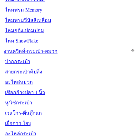
ไหมพรม Memory
ไหมพรมวีนัสสีเหลือบ
ไหมอุด้ง-ปอมปอม
ไหม SnowFlake
งานควิลท์-กระเป๋า-หมวก
ปากกระเป๋า
สายกระเป๋าคิปลิ่ง
อะไหล่หมวก
เชือกก้างปลา 1 นิ้ว
หู/โซ่กระเป๋า
เวลโกร-ตีนตุ๊กแก
เยื่อกาว-ใยบุ
อะไหล่กระเป๋า