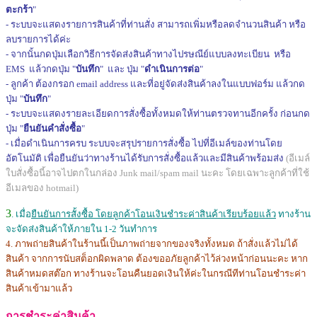
ตะกร้า
"
- ระบบจะแสดงรายการสินค้าที่ท่านสั่ง สามารถเพิ่มหรือลดจำนวนสินค้า หรือ
ลบรายการได้ค่ะ
- จากนั้นกดปุ่มเลือกวิธีการจัดส่งสินค้าทางไปรษณีย์แบบลงทะเบียน หรือ
EMS แล้วกดปุ่ม "
บันทึก
" และ ปุ่ม "
ดำเนินการต่อ
"
- ลูกค้า ต้องกรอก email address และที่อยู่จัดส่งสินค้าลงในแบบฟอร์ม แล้วกด
ปุ่ม "
บันทึก
"
- ระบบจะแสดงรายละเอียดการสั่งซื้อทั้งหมดให้ท่านตรวจทานอีกครั้ง ก่อนกด
ปุ่ม "
ยืนยันคำสั่งซื้อ
"
- เมื่อดำเนินการครบ ระบบจะสรุปรายการสั่งซื้อ ไปที่อีเมล์ของท่านโดย
อัตโนมัติ เพื่อยืนยันว่าทางร้านได้รับการสั่งซื้อแล้วและมีสินค้าพร้อมส่ง
(อีเมล์
ใบสั่งซื้อนี้อาจไปตกในกล่อง Junk mail/spam mail นะคะ โดยเฉพาะลูกค้าที่ใช้
อีเมลของ hotmail)
3
. เมื่อ
ยืนยันการสั้งซื้อ โดยลูกค้าโอนเงินชำระค่าสินค้าเรียบร้อยแล้ว
ทางร้าน
จะจัดส่งสินค้าให้ภายใน 1-2 วันทำการ
4. ภาพถ่ายสินค้าในร้านนี้เป็นภาพถ่ายจากของจริงทั้งหมด ถ้าสั่งแล้วไม่ได้
สินค้า จากการนับสต็อกผิดพลาด ต้องขออภัยลูกค้าไว้ล่วงหน้าก่อนนะคะ หาก
สินค้าหมดสต๊อก ทางร้านจะโอนคืนยอดเงินให้ค่ะในกรณีทีท่านโอนชำระค่า
สินค้าเข้ามาแล้ว
การชำระค่าสินค้า