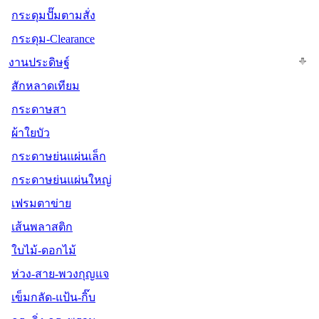
กระดุมปั๊มตามสั่ง
กระดุม-Clearance
งานประดิษฐ์
สักหลาดเทียม
กระดาษสา
ผ้าใยบัว
กระดาษย่นแผ่นเล็ก
กระดาษย่นแผ่นใหญ่
เฟรมตาข่าย
เส้นพลาสติก
ใบไม้-ดอกไม้
ห่วง-สาย-พวงกุญแจ
เข็มกลัด-แป้น-กิ๊บ