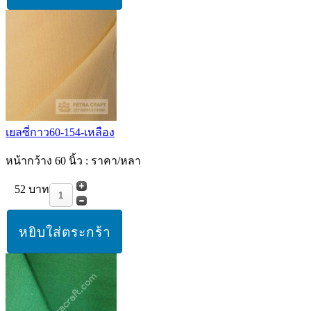
เยลซี่กาว60-154-เหลือง
หน้ากว้าง 60 นิ้ว : ราคา/หลา
52 บาท