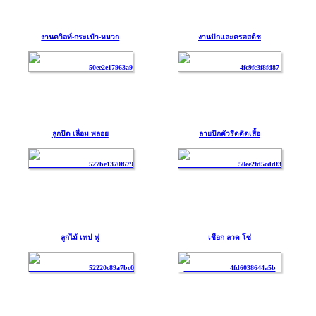
งานควิลท์-กระเป๋า-หมวก
งานปักและครอสติช
ลูกปัด เลื่อม พลอย
ลายปักตัวรีดติดเสื้อ
ลูกไม้ เทป พู่
เชือก ลวด โซ่