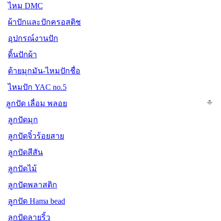
ไหม DMC
ผ้าปักและปักครอสติช
อุปกรณ์งานปัก
ดิ้นปักผ้า
ด้ายมุกมัน-ไหมปักชื่อ
ไหมปัก YAC no.5
ลูกปัด เลื่อม พลอย
ลูกปัดมุก
ลูกปัดจิ๋วร้อยสาย
ลูกปัดสีสัน
ลูกปัดไม้
ลูกปัดพลาสติก
ลูกปัด Hama bead
ลูกปัดลายริ้ว