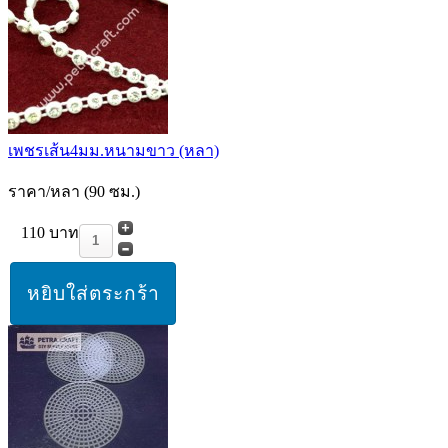
เพชรเส้น4มม.หนามขาว (หลา)
ราคา/หลา (90 ซม.)
110 บาท