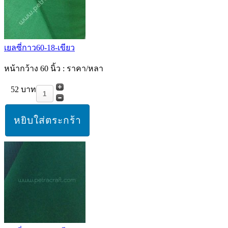
เยลซี่กาว60-18-เขียว
หน้ากว้าง 60 นิ้ว : ราคา/หลา
52 บาท