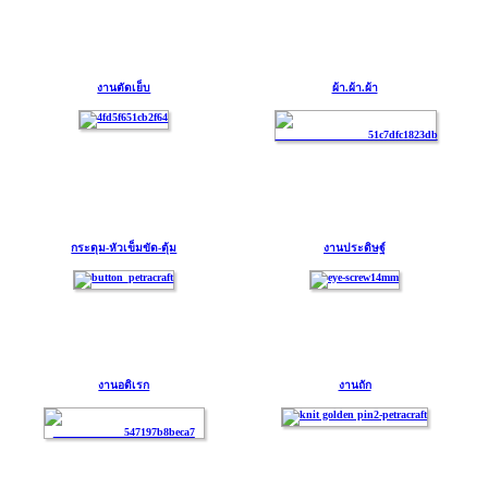
งานตัดเย็บ
ผ้า.ผ้า.ผ้า
กระดุม-หัวเข็มขัด-ตุ้ม
งานประดิษฐ์
งานอดิเรก
งานถัก