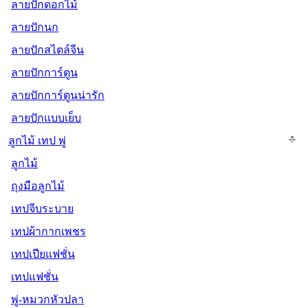
ลายปักดอกไม้
ลายปักนก
ลายปักสไตล์จีน
ลายปักการ์ตูน
ลายปักการ์ตูนน่ารัก
ลายปักแบบเย็บ
ลูกไม้ เทป พู่
ลูกไม้
ถุงมือลูกไม้
เทปจีบระบาย
เทปผ้ากากเพชร
เทปเปียแฟชั่น
เทปแฟชั่น
พู่-หมวกหัวปลา