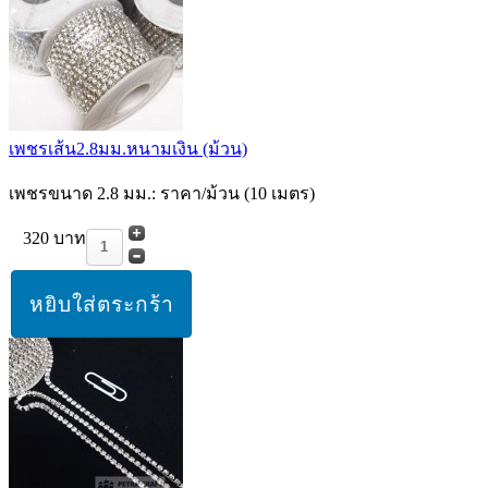
เพชรเส้น2.8มม.หนามเงิน (ม้วน)
เพชรขนาด 2.8 มม.: ราคา/ม้วน (10 เมตร)
320 บาท