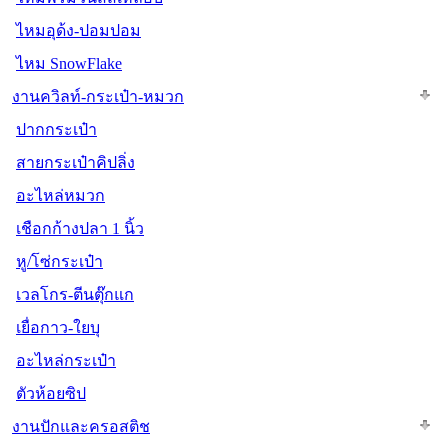
ไหมอุด้ง-ปอมปอม
ไหม SnowFlake
งานควิลท์-กระเป๋า-หมวก
ปากกระเป๋า
สายกระเป๋าคิปลิ่ง
อะไหล่หมวก
เชือกก้างปลา 1 นิ้ว
หู/โซ่กระเป๋า
เวลโกร-ตีนตุ๊กแก
เยื่อกาว-ใยบุ
อะไหล่กระเป๋า
ตัวห้อยซิป
งานปักและครอสติช