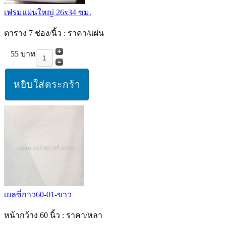
เฟรมแผ่นใหญ่ 26x34 ซม.
ตาราง 7 ช่อง/นิ้ว : ราคา/แผ่น
55 บาท
เยลซี่กาว60-01-ขาว
หน้ากว้าง 60 นิ้ว : ราคา/หลา