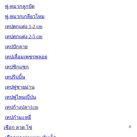
พู่-หมวกลูกปัด
พู่-หมวกเกลียวไหม
เทปตกแต่ง 1-2 cm
เทปตกแต่ง 2-5 cm
เทปปักลาย
เทปเลื่อมเพชรพลอย
เทปซิกแซก
เทปริบบิ้น
เทปพู่ชายม่าน
เทปพู่ไหมญี่ปุ่น
เทปก้างปลา1cm
เทปกำมะหยี่
เชือก ลวด โซ่