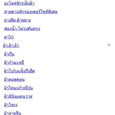
อะไหล่จักรเย็บผ้า
สายพานจักรมอเตอร์ไซส์พิเศษ
ยางยืด-ด้ายยาง
ฟองน้ำ-โครงดันทรง
ตาไก่
ผ้า.ผ้า.ผ้า
ผ้ากุ๊น
ผ้ากำมะหยี่
ผ้าโปร่งแข็งกึ่งยืด
ผ้าคอตตอน
ผ้าไหมแก้วญี่ปุ่น
ผ้าลินินแคนวาส
ผ้าโทเร
ผ้าลายจีน