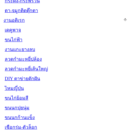
กระดิ่ง-กระพรวน
ตา-จมูกติดตุ๊กตา
งานอดิเรก
เดคูพาจ
ขนไก่ฟ้า
งานแกะยางลบ
ลวดกำมะหยี่ปล้อง
ลวดกำมะหยี่เส้นใหญ่
DIY ตาข่ายดักฝัน
ไหมญี่ปุ่น
ขนไก่ย้อมสี
ขนนกปุยนุ่ม
ขนนกก้านแข็ง
เชือกร่ม-ตัวล็อก