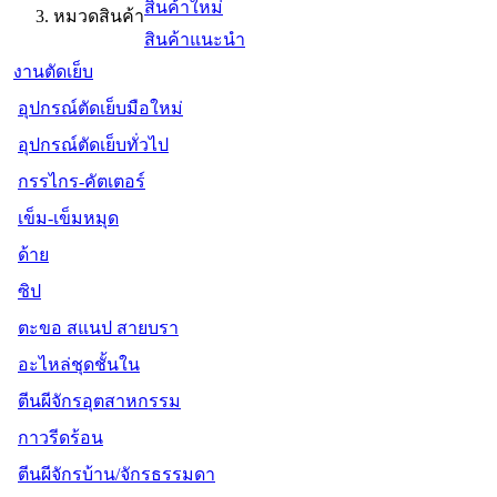
สินค้าใหม่
หมวดสินค้า
สินค้าแนะนำ
งานตัดเย็บ
อุปกรณ์ตัดเย็บมือใหม่
อุปกรณ์ตัดเย็บทั่วไป
กรรไกร-คัตเตอร์
เข็ม-เข็มหมุด
ด้าย
ซิป
ตะขอ สแนป สายบรา
อะไหล่ชุดชั้นใน
ตีนผีจักรอุตสาหกรรม
กาวรีดร้อน
ตีนผีจักรบ้าน/จักรธรรมดา