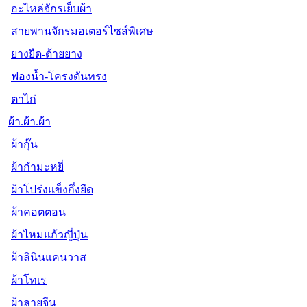
อะไหล่จักรเย็บผ้า
สายพานจักรมอเตอร์ไซส์พิเศษ
ยางยืด-ด้ายยาง
ฟองน้ำ-โครงดันทรง
ตาไก่
ผ้า.ผ้า.ผ้า
ผ้ากุ๊น
ผ้ากำมะหยี่
ผ้าโปร่งแข็งกึ่งยืด
ผ้าคอตตอน
ผ้าไหมแก้วญี่ปุ่น
ผ้าลินินแคนวาส
ผ้าโทเร
ผ้าลายจีน