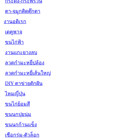
กระดิ่ง-กระพรวน
ตา-จมูกติดตุ๊กตา
งานอดิเรก
เดคูพาจ
ขนไก่ฟ้า
งานแกะยางลบ
ลวดกำมะหยี่ปล้อง
ลวดกำมะหยี่เส้นใหญ่
DIY ตาข่ายดักฝัน
ไหมญี่ปุ่น
ขนไก่ย้อมสี
ขนนกปุยนุ่ม
ขนนกก้านแข็ง
เชือกร่ม-ตัวล็อก