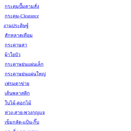
กระดุมปั๊มตามสั่ง
กระดุม-Clearance
งานประดิษฐ์
สักหลาดเทียม
กระดาษสา
ผ้าใยบัว
กระดาษย่นแผ่นเล็ก
กระดาษย่นแผ่นใหญ่
เฟรมตาข่าย
เส้นพลาสติก
ใบไม้-ดอกไม้
ห่วง-สาย-พวงกุญแจ
เข็มกลัด-แป้น-กิ๊บ