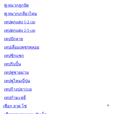
พู่-หมวกลูกปัด
พู่-หมวกเกลียวไหม
เทปตกแต่ง 1-2 cm
เทปตกแต่ง 2-5 cm
เทปปักลาย
เทปเลื่อมเพชรพลอย
เทปซิกแซก
เทปริบบิ้น
เทปพู่ชายม่าน
เทปพู่ไหมญี่ปุ่น
เทปก้างปลา1cm
เทปกำมะหยี่
เชือก ลวด โซ่