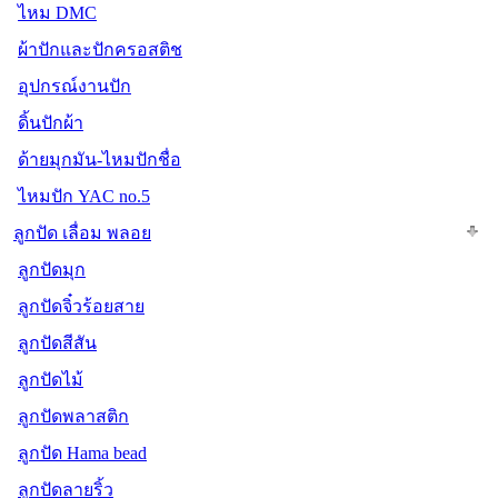
ไหม DMC
ผ้าปักและปักครอสติช
อุปกรณ์งานปัก
ดิ้นปักผ้า
ด้ายมุกมัน-ไหมปักชื่อ
ไหมปัก YAC no.5
ลูกปัด เลื่อม พลอย
ลูกปัดมุก
ลูกปัดจิ๋วร้อยสาย
ลูกปัดสีสัน
ลูกปัดไม้
ลูกปัดพลาสติก
ลูกปัด Hama bead
ลูกปัดลายริ้ว