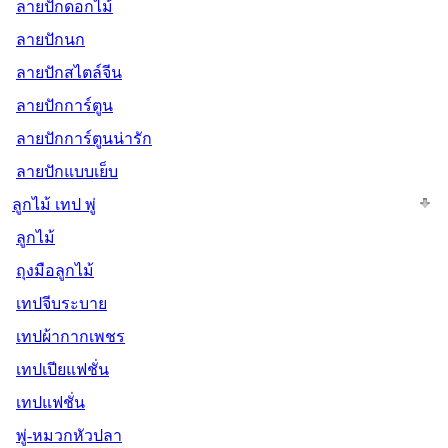
ลายปักดอกไม้
ลายปักนก
ลายปักสไตล์จีน
ลายปักการ์ตูน
ลายปักการ์ตูนน่ารัก
ลายปักแบบเย็บ
ลูกไม้ เทป พู่
ลูกไม้
ถุงมือลูกไม้
เทปจีบระบาย
เทปผ้ากากเพชร
เทปเปียแฟชั่น
เทปแฟชั่น
พู่-หมวกหัวปลา