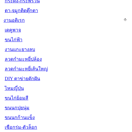
กระดิ่ง-กระพรวน
ตา-จมูกติดตุ๊กตา
งานอดิเรก
เดคูพาจ
ขนไก่ฟ้า
งานแกะยางลบ
ลวดกำมะหยี่ปล้อง
ลวดกำมะหยี่เส้นใหญ่
DIY ตาข่ายดักฝัน
ไหมญี่ปุ่น
ขนไก่ย้อมสี
ขนนกปุยนุ่ม
ขนนกก้านแข็ง
เชือกร่ม-ตัวล็อก