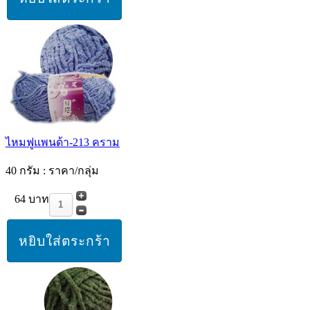
ไหมฟูแพนด้า-213 คราม
40 กรัม : ราคา/กลุ่ม
64 บาท