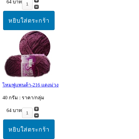
64 บาท
ไหมฟูแพนด้า-216 แดงม่วง
40 กรัม : ราคา/กลุ่ม
64 บาท