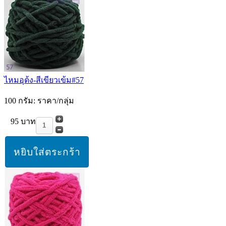
ไหมอุด้ง-สีเขียวเข้ม#57
100 กรัม: ราคา/กลุ่ม
95 บาท