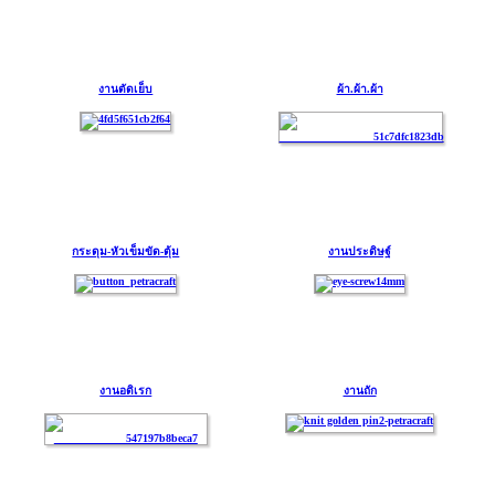
งานตัดเย็บ
ผ้า.ผ้า.ผ้า
กระดุม-หัวเข็มขัด-ตุ้ม
งานประดิษฐ์
งานอดิเรก
งานถัก