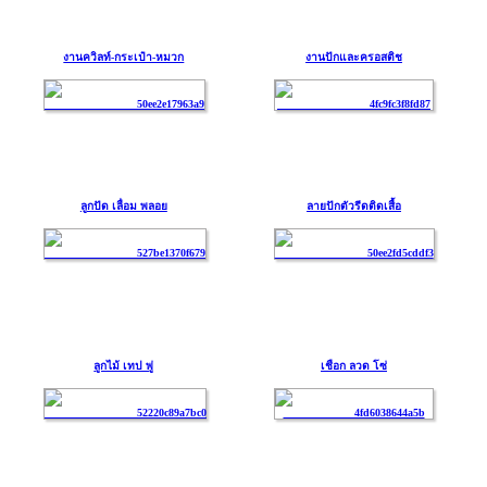
งานควิลท์-กระเป๋า-หมวก
งานปักและครอสติช
ลูกปัด เลื่อม พลอย
ลายปักตัวรีดติดเสื้อ
ลูกไม้ เทป พู่
เชือก ลวด โซ่