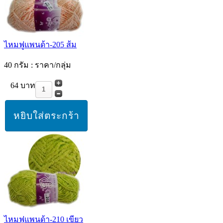
ไหมฟูแพนด้า-205 ส้ม
40 กรัม : ราคา/กลุ่ม
64 บาท
ไหมฟูแพนด้า-210 เขียว