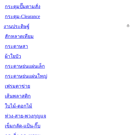
กระดุมปั๊มตามสั่ง
กระดุม-Clearance
งานประดิษฐ์
สักหลาดเทียม
กระดาษสา
ผ้าใยบัว
กระดาษย่นแผ่นเล็ก
กระดาษย่นแผ่นใหญ่
เฟรมตาข่าย
เส้นพลาสติก
ใบไม้-ดอกไม้
ห่วง-สาย-พวงกุญแจ
เข็มกลัด-แป้น-กิ๊บ