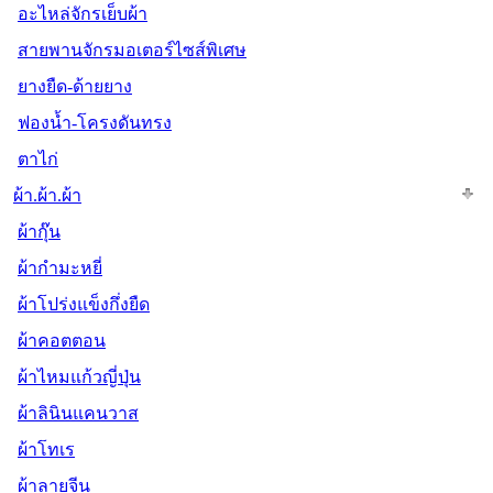
อะไหล่จักรเย็บผ้า
สายพานจักรมอเตอร์ไซส์พิเศษ
ยางยืด-ด้ายยาง
ฟองน้ำ-โครงดันทรง
ตาไก่
ผ้า.ผ้า.ผ้า
ผ้ากุ๊น
ผ้ากำมะหยี่
ผ้าโปร่งแข็งกึ่งยืด
ผ้าคอตตอน
ผ้าไหมแก้วญี่ปุ่น
ผ้าลินินแคนวาส
ผ้าโทเร
ผ้าลายจีน