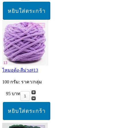
ไหมอุด้ง-สีม่วง#13
100 กรัม: ราคา/กลุ่ม
95 บาท