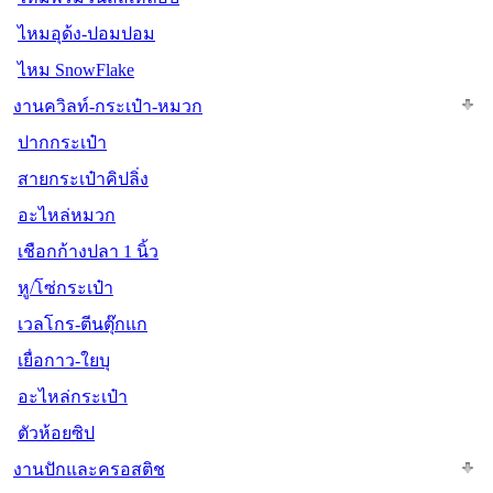
ไหมอุด้ง-ปอมปอม
ไหม SnowFlake
งานควิลท์-กระเป๋า-หมวก
ปากกระเป๋า
สายกระเป๋าคิปลิ่ง
อะไหล่หมวก
เชือกก้างปลา 1 นิ้ว
หู/โซ่กระเป๋า
เวลโกร-ตีนตุ๊กแก
เยื่อกาว-ใยบุ
อะไหล่กระเป๋า
ตัวห้อยซิป
งานปักและครอสติช