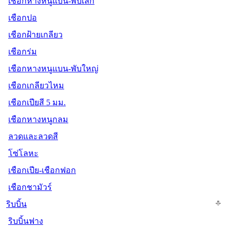
เชือกหางหนูแบน-พับเล็ก
เชือกปอ
เชือกฝ้ายเกลียว
เชือกร่ม
เชือกหางหนูแบน-พับใหญ่
เชือกเกลียวไหม
เชือกเปียสี 5 มม.
เชือกหางหนูกลม
ลวดและลวดสี
โซ่โลหะ
เชือกเปีย-เชือกฟอก
เชือกชามัวร์
ริบบิ้น
ริบบิ้นฟาง