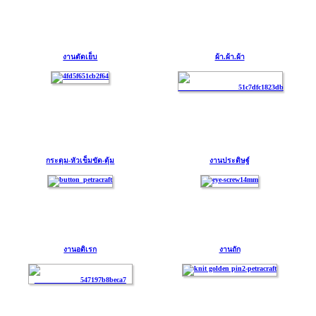
งานตัดเย็บ
ผ้า.ผ้า.ผ้า
กระดุม-หัวเข็มขัด-ตุ้ม
งานประดิษฐ์
งานอดิเรก
งานถัก