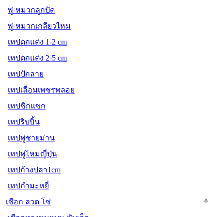
พู่-หมวกลูกปัด
พู่-หมวกเกลียวไหม
เทปตกแต่ง 1-2 cm
เทปตกแต่ง 2-5 cm
เทปปักลาย
เทปเลื่อมเพชรพลอย
เทปซิกแซก
เทปริบบิ้น
เทปพู่ชายม่าน
เทปพู่ไหมญี่ปุ่น
เทปก้างปลา1cm
เทปกำมะหยี่
เชือก ลวด โซ่