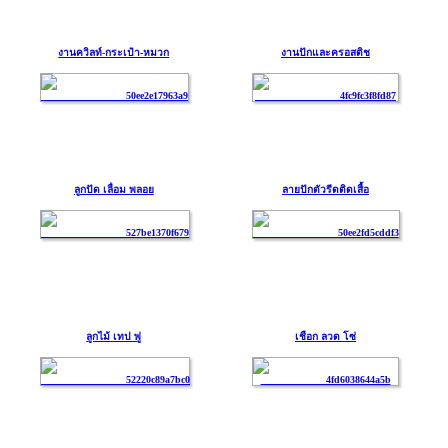
งานควิลท์-กระเป๋า-หมวก
งานปักและครอสติช
ลูกปัด เลื่อม พลอย
ลายปักตัวรีดติดเสื้อ
ลูกไม้ เทป พู่
เชือก ลวด โซ่