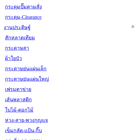
กระดุมปั๊มตามสั่ง
กระดุม-Clearance
งานประดิษฐ์
สักหลาดเทียม
กระดาษสา
ผ้าใยบัว
กระดาษย่นแผ่นเล็ก
กระดาษย่นแผ่นใหญ่
เฟรมตาข่าย
เส้นพลาสติก
ใบไม้-ดอกไม้
ห่วง-สาย-พวงกุญแจ
เข็มกลัด-แป้น-กิ๊บ