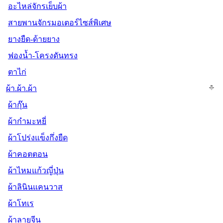
อะไหล่จักรเย็บผ้า
สายพานจักรมอเตอร์ไซส์พิเศษ
ยางยืด-ด้ายยาง
ฟองน้ำ-โครงดันทรง
ตาไก่
ผ้า.ผ้า.ผ้า
ผ้ากุ๊น
ผ้ากำมะหยี่
ผ้าโปร่งแข็งกึ่งยืด
ผ้าคอตตอน
ผ้าไหมแก้วญี่ปุ่น
ผ้าลินินแคนวาส
ผ้าโทเร
ผ้าลายจีน