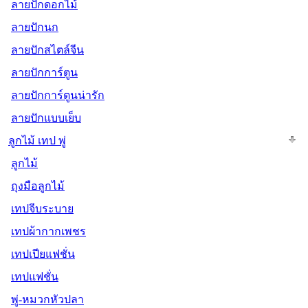
ลายปักดอกไม้
ลายปักนก
ลายปักสไตล์จีน
ลายปักการ์ตูน
ลายปักการ์ตูนน่ารัก
ลายปักแบบเย็บ
ลูกไม้ เทป พู่
ลูกไม้
ถุงมือลูกไม้
เทปจีบระบาย
เทปผ้ากากเพชร
เทปเปียแฟชั่น
เทปแฟชั่น
พู่-หมวกหัวปลา