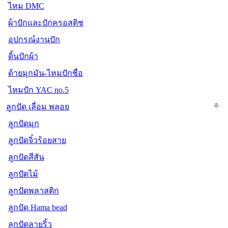
ไหม DMC
ผ้าปักและปักครอสติช
อุปกรณ์งานปัก
ดิ้นปักผ้า
ด้ายมุกมัน-ไหมปักชื่อ
ไหมปัก YAC no.5
ลูกปัด เลื่อม พลอย
ลูกปัดมุก
ลูกปัดจิ๋วร้อยสาย
ลูกปัดสีสัน
ลูกปัดไม้
ลูกปัดพลาสติก
ลูกปัด Hama bead
ลูกปัดลายริ้ว