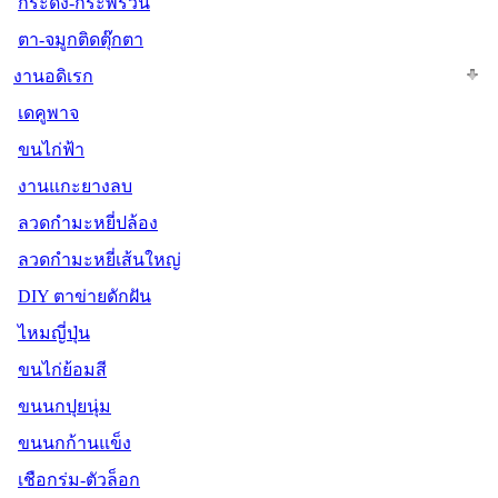
กระดิ่ง-กระพรวน
ตา-จมูกติดตุ๊กตา
งานอดิเรก
เดคูพาจ
ขนไก่ฟ้า
งานแกะยางลบ
ลวดกำมะหยี่ปล้อง
ลวดกำมะหยี่เส้นใหญ่
DIY ตาข่ายดักฝัน
ไหมญี่ปุ่น
ขนไก่ย้อมสี
ขนนกปุยนุ่ม
ขนนกก้านแข็ง
เชือกร่ม-ตัวล็อก