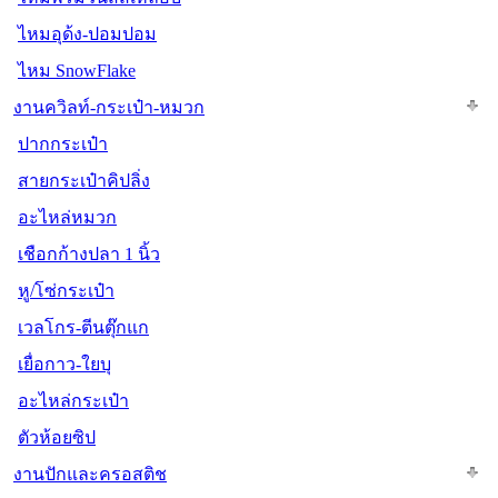
ไหมอุด้ง-ปอมปอม
ไหม SnowFlake
งานควิลท์-กระเป๋า-หมวก
ปากกระเป๋า
สายกระเป๋าคิปลิ่ง
อะไหล่หมวก
เชือกก้างปลา 1 นิ้ว
หู/โซ่กระเป๋า
เวลโกร-ตีนตุ๊กแก
เยื่อกาว-ใยบุ
อะไหล่กระเป๋า
ตัวห้อยซิป
งานปักและครอสติช