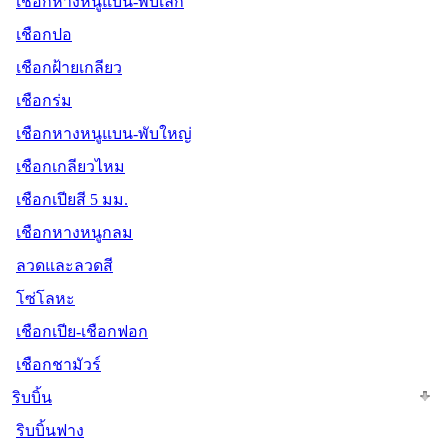
เชือกหางหนูแบน-พับเล็ก
เชือกปอ
เชือกฝ้ายเกลียว
เชือกร่ม
เชือกหางหนูแบน-พับใหญ่
เชือกเกลียวไหม
เชือกเปียสี 5 มม.
เชือกหางหนูกลม
ลวดและลวดสี
โซ่โลหะ
เชือกเปีย-เชือกฟอก
เชือกชามัวร์
ริบบิ้น
ริบบิ้นฟาง