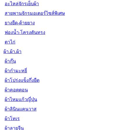
อะไหล่จักรเย็บผ้า
สายพานจักรมอเตอร์ไซส์พิเศษ
ยางยืด-ด้ายยาง
ฟองน้ำ-โครงดันทรง
ตาไก่
ผ้า.ผ้า.ผ้า
ผ้ากุ๊น
ผ้ากำมะหยี่
ผ้าโปร่งแข็งกึ่งยืด
ผ้าคอตตอน
ผ้าไหมแก้วญี่ปุ่น
ผ้าลินินแคนวาส
ผ้าโทเร
ผ้าลายจีน