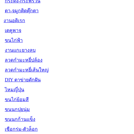
กระดิ่ง-กระพรวน
ตา-จมูกติดตุ๊กตา
งานอดิเรก
เดคูพาจ
ขนไก่ฟ้า
งานแกะยางลบ
ลวดกำมะหยี่ปล้อง
ลวดกำมะหยี่เส้นใหญ่
DIY ตาข่ายดักฝัน
ไหมญี่ปุ่น
ขนไก่ย้อมสี
ขนนกปุยนุ่ม
ขนนกก้านแข็ง
เชือกร่ม-ตัวล็อก