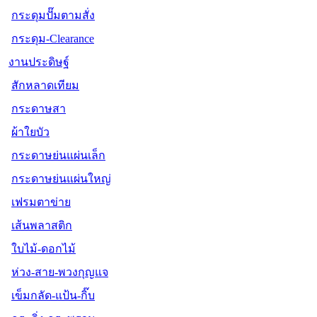
กระดุมปั๊มตามสั่ง
กระดุม-Clearance
งานประดิษฐ์
สักหลาดเทียม
กระดาษสา
ผ้าใยบัว
กระดาษย่นแผ่นเล็ก
กระดาษย่นแผ่นใหญ่
เฟรมตาข่าย
เส้นพลาสติก
ใบไม้-ดอกไม้
ห่วง-สาย-พวงกุญแจ
เข็มกลัด-แป้น-กิ๊บ