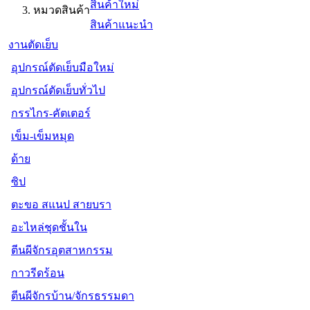
สินค้าใหม่
หมวดสินค้า
สินค้าแนะนำ
งานตัดเย็บ
อุปกรณ์ตัดเย็บมือใหม่
อุปกรณ์ตัดเย็บทั่วไป
กรรไกร-คัตเตอร์
เข็ม-เข็มหมุด
ด้าย
ซิป
ตะขอ สแนป สายบรา
อะไหล่ชุดชั้นใน
ตีนผีจักรอุตสาหกรรม
กาวรีดร้อน
ตีนผีจักรบ้าน/จักรธรรมดา