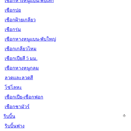
เชือกหางหนูแบน-พับเล็ก
เชือกปอ
เชือกฝ้ายเกลียว
เชือกร่ม
เชือกหางหนูแบน-พับใหญ่
เชือกเกลียวไหม
เชือกเปียสี 5 มม.
เชือกหางหนูกลม
ลวดและลวดสี
โซ่โลหะ
เชือกเปีย-เชือกฟอก
เชือกชามัวร์
ริบบิ้น
ริบบิ้นฟาง