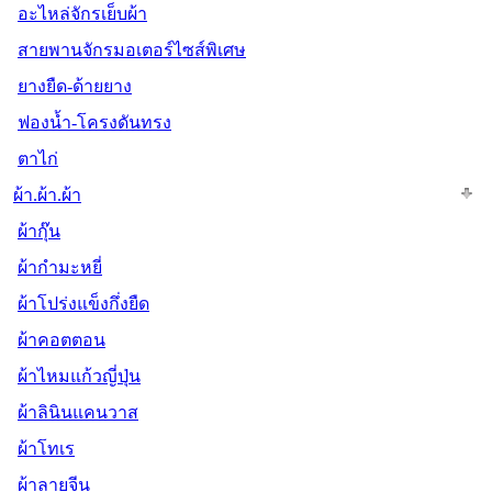
อะไหล่จักรเย็บผ้า
สายพานจักรมอเตอร์ไซส์พิเศษ
ยางยืด-ด้ายยาง
ฟองน้ำ-โครงดันทรง
ตาไก่
ผ้า.ผ้า.ผ้า
ผ้ากุ๊น
ผ้ากำมะหยี่
ผ้าโปร่งแข็งกึ่งยืด
ผ้าคอตตอน
ผ้าไหมแก้วญี่ปุ่น
ผ้าลินินแคนวาส
ผ้าโทเร
ผ้าลายจีน