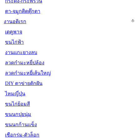
กระดิ่ง-กระพรวน
ตา-จมูกติดตุ๊กตา
งานอดิเรก
เดคูพาจ
ขนไก่ฟ้า
งานแกะยางลบ
ลวดกำมะหยี่ปล้อง
ลวดกำมะหยี่เส้นใหญ่
DIY ตาข่ายดักฝัน
ไหมญี่ปุ่น
ขนไก่ย้อมสี
ขนนกปุยนุ่ม
ขนนกก้านแข็ง
เชือกร่ม-ตัวล็อก