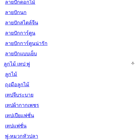
ลายปักดอกไม้
ลายปักนก
ลายปักสไตล์จีน
ลายปักการ์ตูน
ลายปักการ์ตูนน่ารัก
ลายปักแบบเย็บ
ลูกไม้ เทป พู่
ลูกไม้
ถุงมือลูกไม้
เทปจีบระบาย
เทปผ้ากากเพชร
เทปเปียแฟชั่น
เทปแฟชั่น
พู่-หมวกหัวปลา