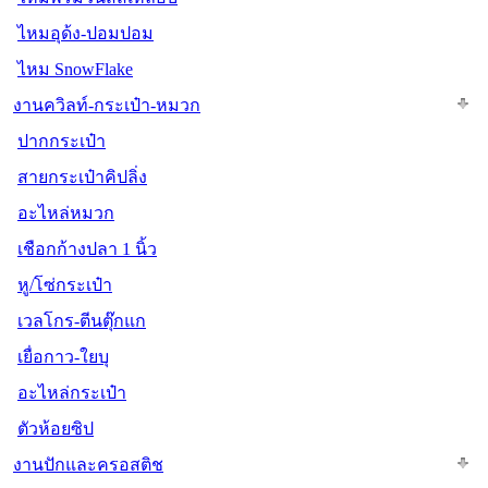
ไหมอุด้ง-ปอมปอม
ไหม SnowFlake
งานควิลท์-กระเป๋า-หมวก
ปากกระเป๋า
สายกระเป๋าคิปลิ่ง
อะไหล่หมวก
เชือกก้างปลา 1 นิ้ว
หู/โซ่กระเป๋า
เวลโกร-ตีนตุ๊กแก
เยื่อกาว-ใยบุ
อะไหล่กระเป๋า
ตัวห้อยซิป
งานปักและครอสติช