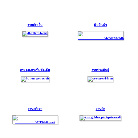
งานตัดเย็บ
ผ้า.ผ้า.ผ้า
กระดุม-หัวเข็มขัด-ตุ้ม
งานประดิษฐ์
งานอดิเรก
งานถัก