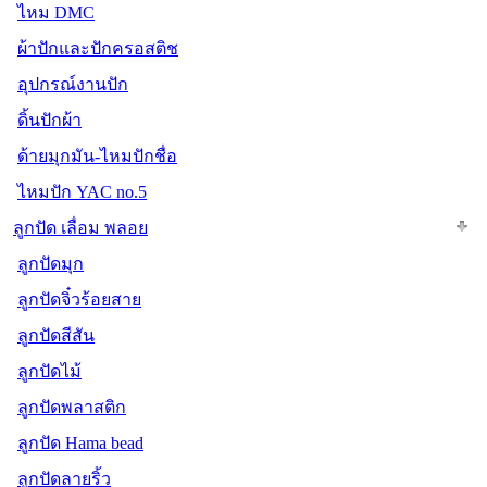
ไหม DMC
ผ้าปักและปักครอสติช
อุปกรณ์งานปัก
ดิ้นปักผ้า
ด้ายมุกมัน-ไหมปักชื่อ
ไหมปัก YAC no.5
ลูกปัด เลื่อม พลอย
ลูกปัดมุก
ลูกปัดจิ๋วร้อยสาย
ลูกปัดสีสัน
ลูกปัดไม้
ลูกปัดพลาสติก
ลูกปัด Hama bead
ลูกปัดลายริ้ว