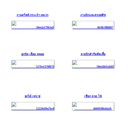
งานควิลท์-กระเป๋า-หมวก
งานปักและครอสติช
ลูกปัด เลื่อม พลอย
ลายปักตัวรีดติดเสื้อ
ลูกไม้ เทป พู่
เชือก ลวด โซ่