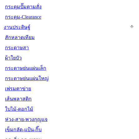
กระดุมปั๊มตามสั่ง
กระดุม-Clearance
งานประดิษฐ์
สักหลาดเทียม
กระดาษสา
ผ้าใยบัว
กระดาษย่นแผ่นเล็ก
กระดาษย่นแผ่นใหญ่
เฟรมตาข่าย
เส้นพลาสติก
ใบไม้-ดอกไม้
ห่วง-สาย-พวงกุญแจ
เข็มกลัด-แป้น-กิ๊บ