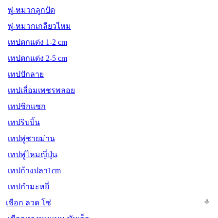
พู่-หมวกลูกปัด
พู่-หมวกเกลียวไหม
เทปตกแต่ง 1-2 cm
เทปตกแต่ง 2-5 cm
เทปปักลาย
เทปเลื่อมเพชรพลอย
เทปซิกแซก
เทปริบบิ้น
เทปพู่ชายม่าน
เทปพู่ไหมญี่ปุ่น
เทปก้างปลา1cm
เทปกำมะหยี่
เชือก ลวด โซ่