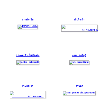
งานตัดเย็บ
ผ้า.ผ้า.ผ้า
กระดุม-หัวเข็มขัด-ตุ้ม
งานประดิษฐ์
งานอดิเรก
งานถัก