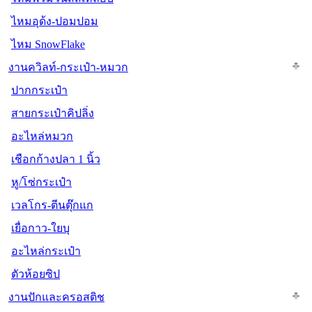
ไหมอุด้ง-ปอมปอม
ไหม SnowFlake
งานควิลท์-กระเป๋า-หมวก
ปากกระเป๋า
สายกระเป๋าคิปลิ่ง
อะไหล่หมวก
เชือกก้างปลา 1 นิ้ว
หู/โซ่กระเป๋า
เวลโกร-ตีนตุ๊กแก
เยื่อกาว-ใยบุ
อะไหล่กระเป๋า
ตัวห้อยซิป
งานปักและครอสติช