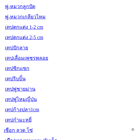
พู่-หมวกลูกปัด
พู่-หมวกเกลียวไหม
เทปตกแต่ง 1-2 cm
เทปตกแต่ง 2-5 cm
เทปปักลาย
เทปเลื่อมเพชรพลอย
เทปซิกแซก
เทปริบบิ้น
เทปพู่ชายม่าน
เทปพู่ไหมญี่ปุ่น
เทปก้างปลา1cm
เทปกำมะหยี่
เชือก ลวด โซ่