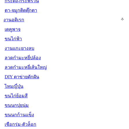
กระดิ่ง-กระพรวน
ตา-จมูกติดตุ๊กตา
งานอดิเรก
เดคูพาจ
ขนไก่ฟ้า
งานแกะยางลบ
ลวดกำมะหยี่ปล้อง
ลวดกำมะหยี่เส้นใหญ่
DIY ตาข่ายดักฝัน
ไหมญี่ปุ่น
ขนไก่ย้อมสี
ขนนกปุยนุ่ม
ขนนกก้านแข็ง
เชือกร่ม-ตัวล็อก