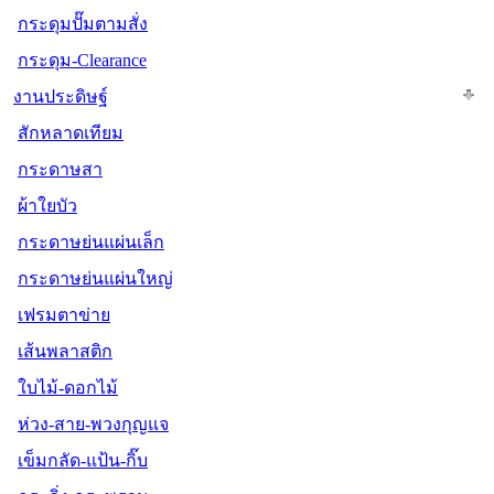
กระดุมปั๊มตามสั่ง
กระดุม-Clearance
งานประดิษฐ์
สักหลาดเทียม
กระดาษสา
ผ้าใยบัว
กระดาษย่นแผ่นเล็ก
กระดาษย่นแผ่นใหญ่
เฟรมตาข่าย
เส้นพลาสติก
ใบไม้-ดอกไม้
ห่วง-สาย-พวงกุญแจ
เข็มกลัด-แป้น-กิ๊บ