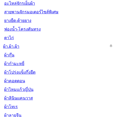
อะไหล่จักรเย็บผ้า
สายพานจักรมอเตอร์ไซส์พิเศษ
ยางยืด-ด้ายยาง
ฟองน้ำ-โครงดันทรง
ตาไก่
ผ้า.ผ้า.ผ้า
ผ้ากุ๊น
ผ้ากำมะหยี่
ผ้าโปร่งแข็งกึ่งยืด
ผ้าคอตตอน
ผ้าไหมแก้วญี่ปุ่น
ผ้าลินินแคนวาส
ผ้าโทเร
ผ้าลายจีน