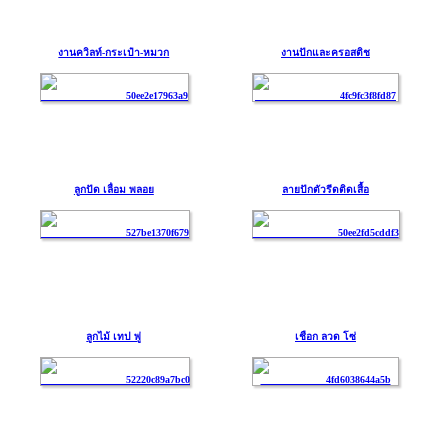
งานควิลท์-กระเป๋า-หมวก
งานปักและครอสติช
ลูกปัด เลื่อม พลอย
ลายปักตัวรีดติดเสื้อ
ลูกไม้ เทป พู่
เชือก ลวด โซ่