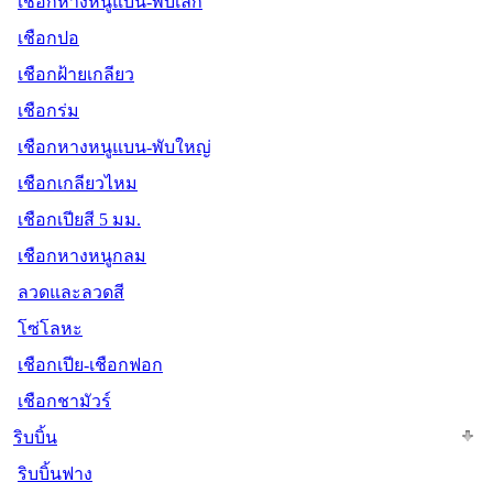
เชือกหางหนูแบน-พับเล็ก
เชือกปอ
เชือกฝ้ายเกลียว
เชือกร่ม
เชือกหางหนูแบน-พับใหญ่
เชือกเกลียวไหม
เชือกเปียสี 5 มม.
เชือกหางหนูกลม
ลวดและลวดสี
โซ่โลหะ
เชือกเปีย-เชือกฟอก
เชือกชามัวร์
ริบบิ้น
ริบบิ้นฟาง