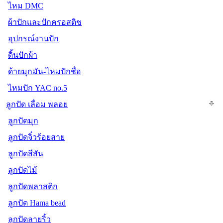
ไหม DMC
ผ้าปักและปักครอสติช
อุปกรณ์งานปัก
ดิ้นปักผ้า
ด้ายมุกมัน-ไหมปักชื่อ
ไหมปัก YAC no.5
ลูกปัด เลื่อม พลอย
ลูกปัดมุก
ลูกปัดจิ๋วร้อยสาย
ลูกปัดสีสัน
ลูกปัดไม้
ลูกปัดพลาสติก
ลูกปัด Hama bead
ลูกปัดลายริ้ว