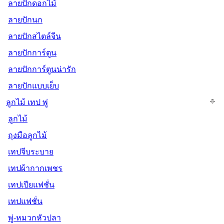
ลายปักดอกไม้
ลายปักนก
ลายปักสไตล์จีน
ลายปักการ์ตูน
ลายปักการ์ตูนน่ารัก
ลายปักแบบเย็บ
ลูกไม้ เทป พู่
ลูกไม้
ถุงมือลูกไม้
เทปจีบระบาย
เทปผ้ากากเพชร
เทปเปียแฟชั่น
เทปแฟชั่น
พู่-หมวกหัวปลา