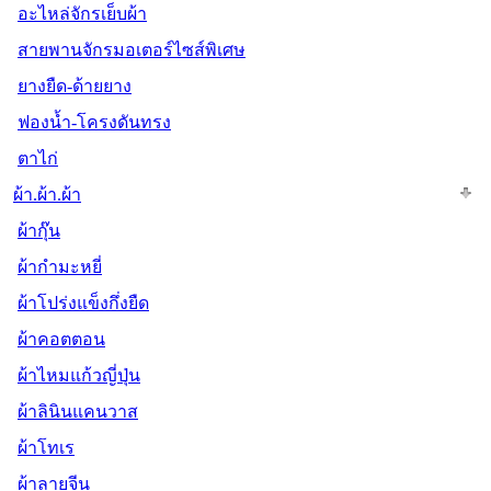
อะไหล่จักรเย็บผ้า
สายพานจักรมอเตอร์ไซส์พิเศษ
ยางยืด-ด้ายยาง
ฟองน้ำ-โครงดันทรง
ตาไก่
ผ้า.ผ้า.ผ้า
ผ้ากุ๊น
ผ้ากำมะหยี่
ผ้าโปร่งแข็งกึ่งยืด
ผ้าคอตตอน
ผ้าไหมแก้วญี่ปุ่น
ผ้าลินินแคนวาส
ผ้าโทเร
ผ้าลายจีน