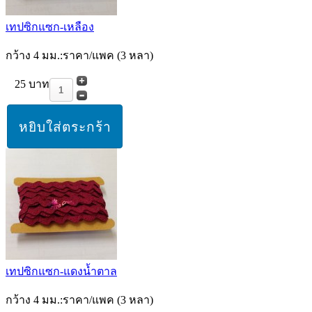
เทปซิกแซก-เหลือง
กว้าง 4 มม.:ราคา/แพค (3 หลา)
25 บาท
เทปซิกแซก-แดงน้ำตาล
กว้าง 4 มม.:ราคา/แพค (3 หลา)