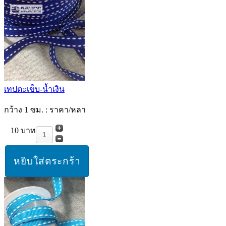
เทปตะเข็บ-น้ำเงิน
กว้าง 1 ซม. : ราคา/หลา
10 บาท