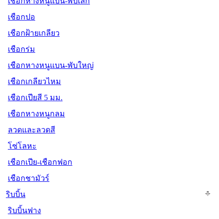
เชือกหางหนูแบน-พับเล็ก
เชือกปอ
เชือกฝ้ายเกลียว
เชือกร่ม
เชือกหางหนูแบน-พับใหญ่
เชือกเกลียวไหม
เชือกเปียสี 5 มม.
เชือกหางหนูกลม
ลวดและลวดสี
โซ่โลหะ
เชือกเปีย-เชือกฟอก
เชือกชามัวร์
ริบบิ้น
ริบบิ้นฟาง