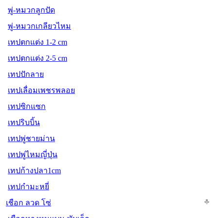
พู่-หมวกลูกปัด
พู่-หมวกเกลียวไหม
เทปตกแต่ง 1-2 cm
เทปตกแต่ง 2-5 cm
เทปปักลาย
เทปเลื่อมเพชรพลอย
เทปซิกแซก
เทปริบบิ้น
เทปพู่ชายม่าน
เทปพู่ไหมญี่ปุ่น
เทปก้างปลา1cm
เทปกำมะหยี่
เชือก ลวด โซ่