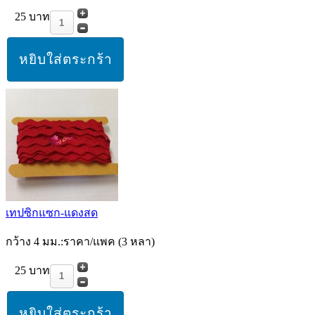
25 บาท
เทปซิกแซก-แดงสด
กว้าง 4 มม.:ราคา/แพค (3 หลา)
25 บาท