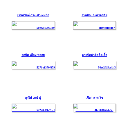
งานควิลท์-กระเป๋า-หมวก
งานปักและครอสติช
ลูกปัด เลื่อม พลอย
ลายปักตัวรีดติดเสื้อ
ลูกไม้ เทป พู่
เชือก ลวด โซ่