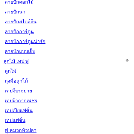
ลายปักดอกไม้
ลายปักนก
ลายปักสไตล์จีน
ลายปักการ์ตูน
ลายปักการ์ตูนน่ารัก
ลายปักแบบเย็บ
ลูกไม้ เทป พู่
ลูกไม้
ถุงมือลูกไม้
เทปจีบระบาย
เทปผ้ากากเพชร
เทปเปียแฟชั่น
เทปแฟชั่น
พู่-หมวกหัวปลา