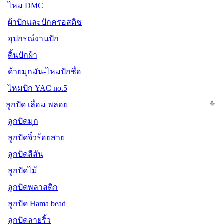
ไหม DMC
ผ้าปักและปักครอสติช
อุปกรณ์งานปัก
ดิ้นปักผ้า
ด้ายมุกมัน-ไหมปักชื่อ
ไหมปัก YAC no.5
ลูกปัด เลื่อม พลอย
ลูกปัดมุก
ลูกปัดจิ๋วร้อยสาย
ลูกปัดสีสัน
ลูกปัดไม้
ลูกปัดพลาสติก
ลูกปัด Hama bead
ลูกปัดลายริ้ว