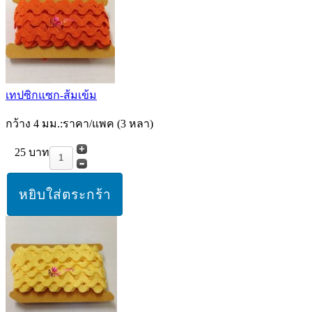
เทปซิกแซก-ส้มเข้ม
กว้าง 4 มม.:ราคา/แพค (3 หลา)
25 บาท