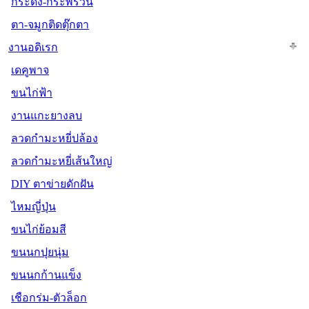
กระดิ่ง-กระพรวน
ตา-จมูกติดตุ๊กตา
งานอดิเรก
เดคูพาจ
ขนไก่ฟ้า
งานแกะยางลบ
ลวดกำมะหยี่ปล้อง
ลวดกำมะหยี่เส้นใหญ่
DIY ตาข่ายดักฝัน
ไหมญี่ปุ่น
ขนไก่ย้อมสี
ขนนกปุยนุ่ม
ขนนกก้านแข็ง
เชือกร่ม-ตัวล็อก