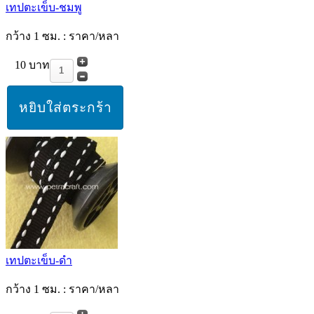
เทปตะเข็บ-ชมพู
กว้าง 1 ซม. : ราคา/หลา
10 บาท
เทปตะเข็บ-ดำ
กว้าง 1 ซม. : ราคา/หลา