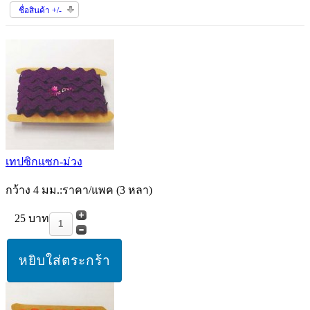
ชื่อสินค้า +/-
เทปซิกแซก-ม่วง
กว้าง 4 มม.:ราคา/แพค (3 หลา)
25 บาท