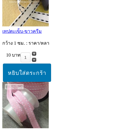
เทปตะเข็บ-ขาวครีม
กว้าง 1 ซม. : ราคา/หลา
10 บาท