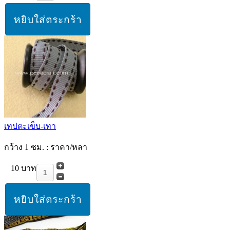
เทปตะเข็บ-เทา
กว้าง 1 ซม. : ราคา/หลา
10 บาท