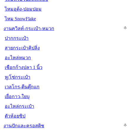
ไหมอุด้ง-ปอมปอม
ไหม SnowFlake
งานควิลท์-กระเป๋า-หมวก
ปากกระเป๋า
สายกระเป๋าคิปลิ่ง
อะไหล่หมวก
เชือกก้างปลา 1 นิ้ว
หู/โซ่กระเป๋า
เวลโกร-ตีนตุ๊กแก
เยื่อกาว-ใยบุ
อะไหล่กระเป๋า
ตัวห้อยซิป
งานปักและครอสติช