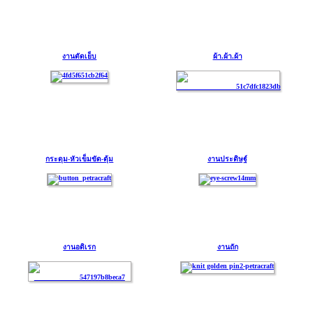
งานตัดเย็บ
ผ้า.ผ้า.ผ้า
กระดุม-หัวเข็มขัด-ตุ้ม
งานประดิษฐ์
งานอดิเรก
งานถัก