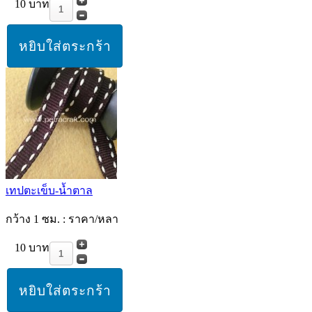
10 บาท
เทปตะเข็บ-น้ำตาล
กว้าง 1 ซม. : ราคา/หลา
10 บาท