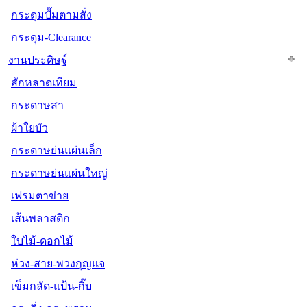
กระดุมปั๊มตามสั่ง
กระดุม-Clearance
งานประดิษฐ์
สักหลาดเทียม
กระดาษสา
ผ้าใยบัว
กระดาษย่นแผ่นเล็ก
กระดาษย่นแผ่นใหญ่
เฟรมตาข่าย
เส้นพลาสติก
ใบไม้-ดอกไม้
ห่วง-สาย-พวงกุญแจ
เข็มกลัด-แป้น-กิ๊บ