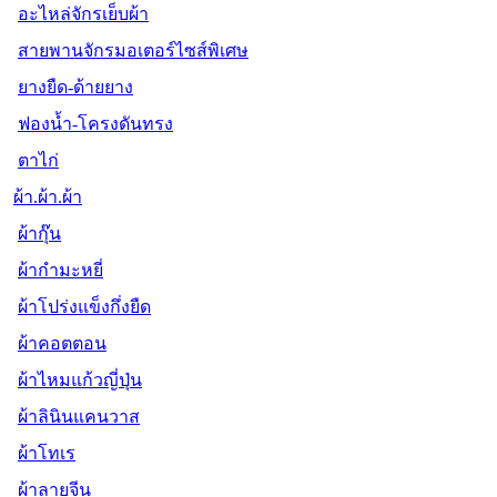
อะไหล่จักรเย็บผ้า
สายพานจักรมอเตอร์ไซส์พิเศษ
ยางยืด-ด้ายยาง
ฟองน้ำ-โครงดันทรง
ตาไก่
ผ้า.ผ้า.ผ้า
ผ้ากุ๊น
ผ้ากำมะหยี่
ผ้าโปร่งแข็งกึ่งยืด
ผ้าคอตตอน
ผ้าไหมแก้วญี่ปุ่น
ผ้าลินินแคนวาส
ผ้าโทเร
ผ้าลายจีน