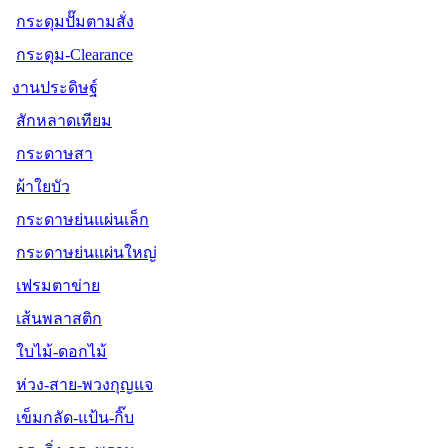
กระดุมปั๊มตามสั่ง
กระดุม-Clearance
งานประดิษฐ์
สักหลาดเทียม
กระดาษสา
ผ้าใยบัว
กระดาษย่นแผ่นเล็ก
กระดาษย่นแผ่นใหญ่
เฟรมตาข่าย
เส้นพลาสติก
ใบไม้-ดอกไม้
ห่วง-สาย-พวงกุญแจ
เข็มกลัด-แป้น-กิ๊บ