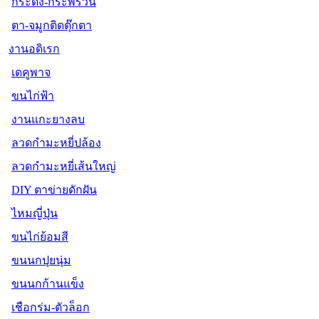
กระดิ่ง-กระพรวน
ตา-จมูกติดตุ๊กตา
งานอดิเรก
เดคูพาจ
ขนไก่ฟ้า
งานแกะยางลบ
ลวดกำมะหยี่ปล้อง
ลวดกำมะหยี่เส้นใหญ่
DIY ตาข่ายดักฝัน
ไหมญี่ปุ่น
ขนไก่ย้อมสี
ขนนกปุยนุ่ม
ขนนกก้านแข็ง
เชือกร่ม-ตัวล็อก