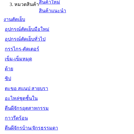
สินค้าใหม่
หมวดสินค้า
สินค้าแนะนำ
งานตัดเย็บ
อุปกรณ์ตัดเย็บมือใหม่
อุปกรณ์ตัดเย็บทั่วไป
กรรไกร-คัตเตอร์
เข็ม-เข็มหมุด
ด้าย
ซิป
ตะขอ สแนป สายบรา
อะไหล่ชุดชั้นใน
ตีนผีจักรอุตสาหกรรม
กาวรีดร้อน
ตีนผีจักรบ้าน/จักรธรรมดา