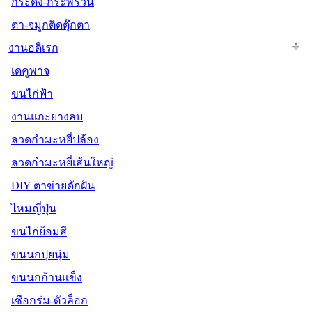
กระดิ่ง-กระพรวน
ตา-จมูกติดตุ๊กตา
งานอดิเรก
เดคูพาจ
ขนไก่ฟ้า
งานแกะยางลบ
ลวดกำมะหยี่ปล้อง
ลวดกำมะหยี่เส้นใหญ่
DIY ตาข่ายดักฝัน
ไหมญี่ปุ่น
ขนไก่ย้อมสี
ขนนกปุยนุ่ม
ขนนกก้านแข็ง
เชือกร่ม-ตัวล็อก