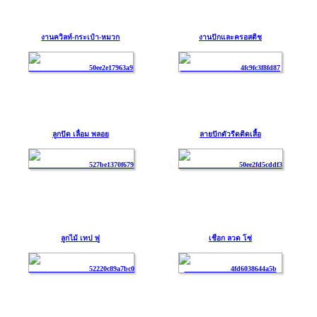
งานควิลท์-กระเป๋า-หมวก
งานปักและครอสติช
ลูกปัด เลื่อม พลอย
ลายปักตัวรีดติดเสื้อ
ลูกไม้ เทป พู่
เชือก ลวด โซ่