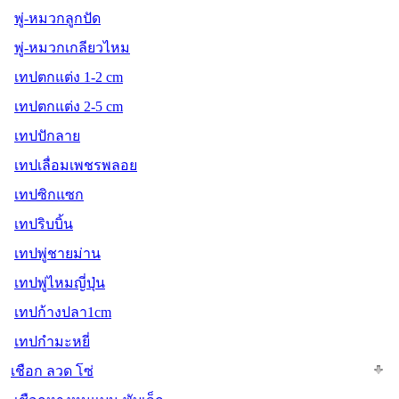
พู่-หมวกลูกปัด
พู่-หมวกเกลียวไหม
เทปตกแต่ง 1-2 cm
เทปตกแต่ง 2-5 cm
เทปปักลาย
เทปเลื่อมเพชรพลอย
เทปซิกแซก
เทปริบบิ้น
เทปพู่ชายม่าน
เทปพู่ไหมญี่ปุ่น
เทปก้างปลา1cm
เทปกำมะหยี่
เชือก ลวด โซ่