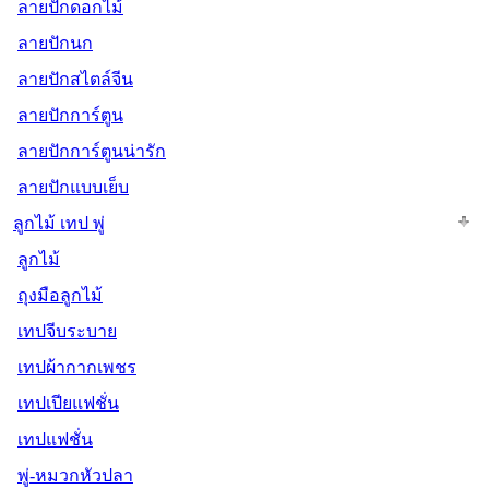
ลายปักดอกไม้
ลายปักนก
ลายปักสไตล์จีน
ลายปักการ์ตูน
ลายปักการ์ตูนน่ารัก
ลายปักแบบเย็บ
ลูกไม้ เทป พู่
ลูกไม้
ถุงมือลูกไม้
เทปจีบระบาย
เทปผ้ากากเพชร
เทปเปียแฟชั่น
เทปแฟชั่น
พู่-หมวกหัวปลา