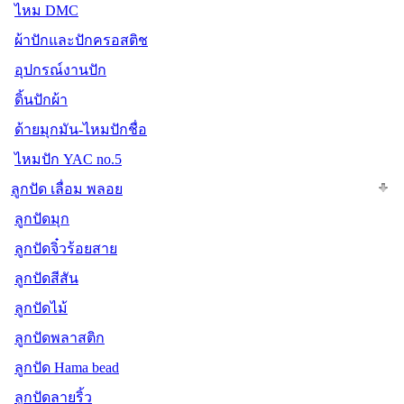
ไหม DMC
ผ้าปักและปักครอสติช
อุปกรณ์งานปัก
ดิ้นปักผ้า
ด้ายมุกมัน-ไหมปักชื่อ
ไหมปัก YAC no.5
ลูกปัด เลื่อม พลอย
ลูกปัดมุก
ลูกปัดจิ๋วร้อยสาย
ลูกปัดสีสัน
ลูกปัดไม้
ลูกปัดพลาสติก
ลูกปัด Hama bead
ลูกปัดลายริ้ว