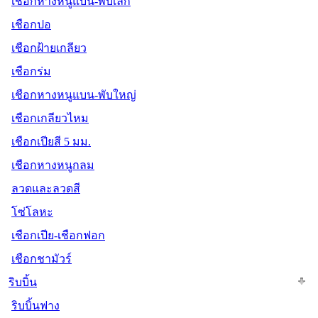
เชือกหางหนูแบน-พับเล็ก
เชือกปอ
เชือกฝ้ายเกลียว
เชือกร่ม
เชือกหางหนูแบน-พับใหญ่
เชือกเกลียวไหม
เชือกเปียสี 5 มม.
เชือกหางหนูกลม
ลวดและลวดสี
โซ่โลหะ
เชือกเปีย-เชือกฟอก
เชือกชามัวร์
ริบบิ้น
ริบบิ้นฟาง