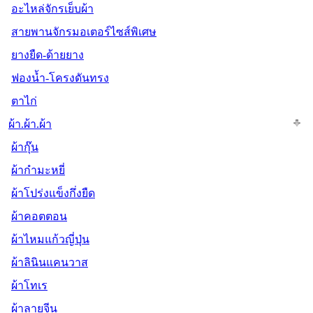
อะไหล่จักรเย็บผ้า
สายพานจักรมอเตอร์ไซส์พิเศษ
ยางยืด-ด้ายยาง
ฟองน้ำ-โครงดันทรง
ตาไก่
ผ้า.ผ้า.ผ้า
ผ้ากุ๊น
ผ้ากำมะหยี่
ผ้าโปร่งแข็งกึ่งยืด
ผ้าคอตตอน
ผ้าไหมแก้วญี่ปุ่น
ผ้าลินินแคนวาส
ผ้าโทเร
ผ้าลายจีน