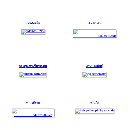
งานตัดเย็บ
ผ้า.ผ้า.ผ้า
กระดุม-หัวเข็มขัด-ตุ้ม
งานประดิษฐ์
งานอดิเรก
งานถัก