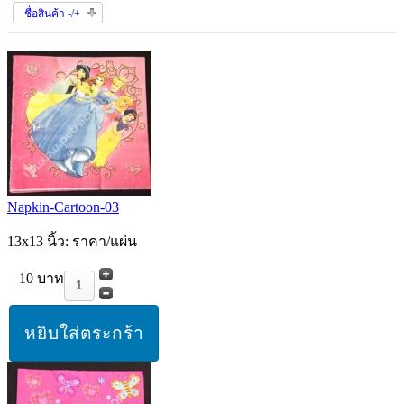
ชื่อสินค้า -/+
Napkin-Cartoon-03
13x13 นิ้ว: ราคา/แผ่น
10 บาท