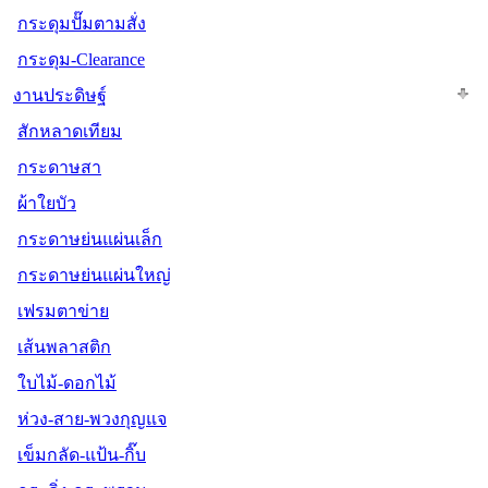
กระดุมปั๊มตามสั่ง
กระดุม-Clearance
งานประดิษฐ์
สักหลาดเทียม
กระดาษสา
ผ้าใยบัว
กระดาษย่นแผ่นเล็ก
กระดาษย่นแผ่นใหญ่
เฟรมตาข่าย
เส้นพลาสติก
ใบไม้-ดอกไม้
ห่วง-สาย-พวงกุญแจ
เข็มกลัด-แป้น-กิ๊บ