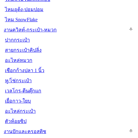
ไหมอุด้ง-ปอมปอม
ไหม SnowFlake
งานควิลท์-กระเป๋า-หมวก
ปากกระเป๋า
สายกระเป๋าคิปลิ่ง
อะไหล่หมวก
เชือกก้างปลา 1 นิ้ว
หู/โซ่กระเป๋า
เวลโกร-ตีนตุ๊กแก
เยื่อกาว-ใยบุ
อะไหล่กระเป๋า
ตัวห้อยซิป
งานปักและครอสติช