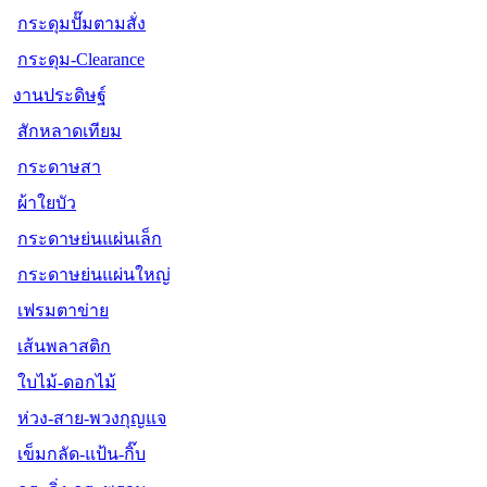
กระดุมปั๊มตามสั่ง
กระดุม-Clearance
งานประดิษฐ์
สักหลาดเทียม
กระดาษสา
ผ้าใยบัว
กระดาษย่นแผ่นเล็ก
กระดาษย่นแผ่นใหญ่
เฟรมตาข่าย
เส้นพลาสติก
ใบไม้-ดอกไม้
ห่วง-สาย-พวงกุญแจ
เข็มกลัด-แป้น-กิ๊บ