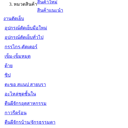
สินค้าใหม่
หมวดสินค้า
สินค้าแนะนำ
งานตัดเย็บ
อุปกรณ์ตัดเย็บมือใหม่
อุปกรณ์ตัดเย็บทั่วไป
กรรไกร-คัตเตอร์
เข็ม-เข็มหมุด
ด้าย
ซิป
ตะขอ สแนป สายบรา
อะไหล่ชุดชั้นใน
ตีนผีจักรอุตสาหกรรม
กาวรีดร้อน
ตีนผีจักรบ้าน/จักรธรรมดา