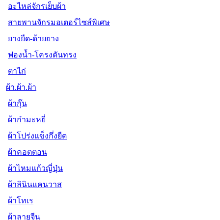
อะไหล่จักรเย็บผ้า
สายพานจักรมอเตอร์ไซส์พิเศษ
ยางยืด-ด้ายยาง
ฟองน้ำ-โครงดันทรง
ตาไก่
ผ้า.ผ้า.ผ้า
ผ้ากุ๊น
ผ้ากำมะหยี่
ผ้าโปร่งแข็งกึ่งยืด
ผ้าคอตตอน
ผ้าไหมแก้วญี่ปุ่น
ผ้าลินินแคนวาส
ผ้าโทเร
ผ้าลายจีน