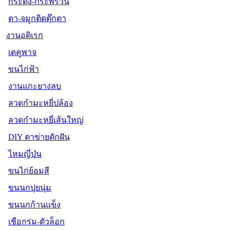
กระดิ่ง-กระพรวน
ตา-จมูกติดตุ๊กตา
งานอดิเรก
เดคูพาจ
ขนไก่ฟ้า
งานแกะยางลบ
ลวดกำมะหยี่ปล้อง
ลวดกำมะหยี่เส้นใหญ่
DIY ตาข่ายดักฝัน
ไหมญี่ปุ่น
ขนไก่ย้อมสี
ขนนกปุยนุ่ม
ขนนกก้านแข็ง
เชือกร่ม-ตัวล็อก