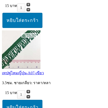
15 บาท
เทปพู่ไหมญี่ปุ่น-A07-เขียว
3.5ซม. ชายเกลียว: ราคา/หลา
15 บาท