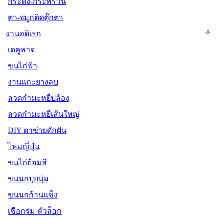
กระดิ่ง-กระพรวน
ตา-จมูกติดตุ๊กตา
งานอดิเรก
เดคูพาจ
ขนไก่ฟ้า
งานแกะยางลบ
ลวดกำมะหยี่ปล้อง
ลวดกำมะหยี่เส้นใหญ่
DIY ตาข่ายดักฝัน
ไหมญี่ปุ่น
ขนไก่ย้อมสี
ขนนกปุยนุ่ม
ขนนกก้านแข็ง
เชือกร่ม-ตัวล็อก