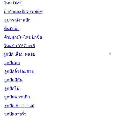
ไหม DMC
ผ้าปักและปักครอสติช
อุปกรณ์งานปัก
ดิ้นปักผ้า
ด้ายมุกมัน-ไหมปักชื่อ
ไหมปัก YAC no.5
ลูกปัด เลื่อม พลอย
ลูกปัดมุก
ลูกปัดจิ๋วร้อยสาย
ลูกปัดสีสัน
ลูกปัดไม้
ลูกปัดพลาสติก
ลูกปัด Hama bead
ลูกปัดลายริ้ว