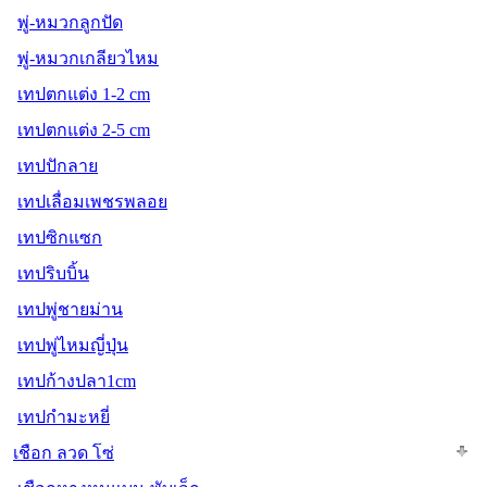
พู่-หมวกลูกปัด
พู่-หมวกเกลียวไหม
เทปตกแต่ง 1-2 cm
เทปตกแต่ง 2-5 cm
เทปปักลาย
เทปเลื่อมเพชรพลอย
เทปซิกแซก
เทปริบบิ้น
เทปพู่ชายม่าน
เทปพู่ไหมญี่ปุ่น
เทปก้างปลา1cm
เทปกำมะหยี่
เชือก ลวด โซ่