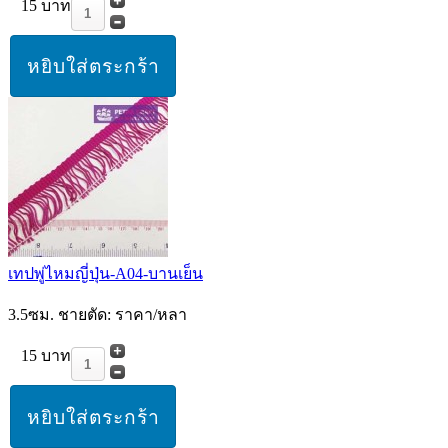
15 บาท
เทปพู่ไหมญี่ปุ่น-A04-บานเย็น
3.5ซม. ชายตัด: ราคา/หลา
15 บาท