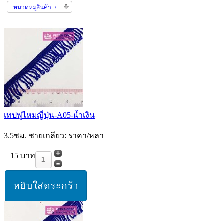
หมวดหมู่สินค้า -/+
เทปพู่ไหมญี่ปุ่น-A05-น้ำเงิน
3.5ซม. ชายเกลียว: ราคา/หลา
15 บาท