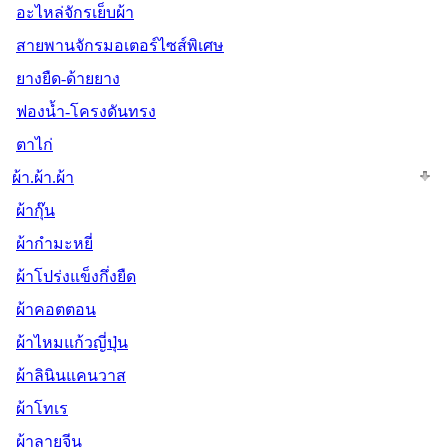
อะไหล่จักรเย็บผ้า
สายพานจักรมอเตอร์ไซส์พิเศษ
ยางยืด-ด้ายยาง
ฟองน้ำ-โครงดันทรง
ตาไก่
ผ้า.ผ้า.ผ้า
ผ้ากุ๊น
ผ้ากำมะหยี่
ผ้าโปร่งแข็งกึ่งยืด
ผ้าคอตตอน
ผ้าไหมแก้วญี่ปุ่น
ผ้าลินินแคนวาส
ผ้าโทเร
ผ้าลายจีน