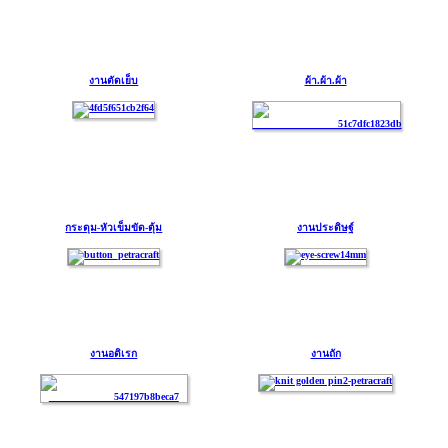
งานตัดเย็บ
ผ้า.ผ้า.ผ้า
กระดุม-หัวเข็มขัด-ตุ้ม
งานประดิษฐ์
งานอดิเรก
งานถัก