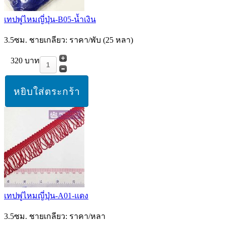
เทปพู่ไหมญี่ปุ่น-B05-น้ำเงิน
3.5ซม. ชายเกลียว: ราคา/พับ (25 หลา)
320 บาท
เทปพู่ไหมญี่ปุ่น-A01-แดง
3.5ซม. ชายเกลียว: ราคา/หลา