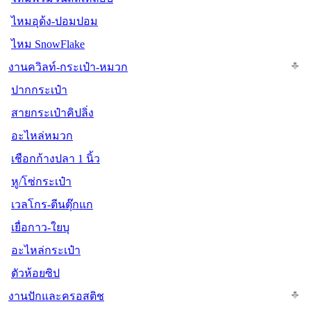
ไหมอุด้ง-ปอมปอม
ไหม SnowFlake
งานควิลท์-กระเป๋า-หมวก
ปากกระเป๋า
สายกระเป๋าคิปลิ่ง
อะไหล่หมวก
เชือกก้างปลา 1 นิ้ว
หู/โซ่กระเป๋า
เวลโกร-ตีนตุ๊กแก
เยื่อกาว-ใยบุ
อะไหล่กระเป๋า
ตัวห้อยซิป
งานปักและครอสติช