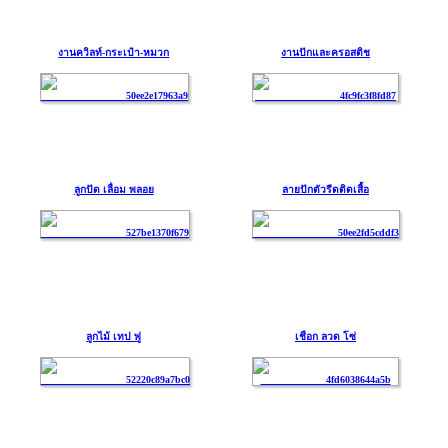
งานควิลท์-กระเป๋า-หมวก
งานปักและครอสติช
ลูกปัด เลื่อม พลอย
ลายปักตัวรีดติดเสื้อ
ลูกไม้ เทป พู่
เชือก ลวด โซ่