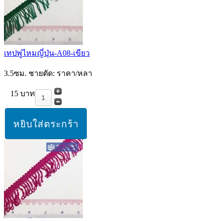
เทปพู่ไหมญี่ปุ่น-A08-เขียว
3.5ซม. ชายตัด: ราคา/หลา
15 บาท