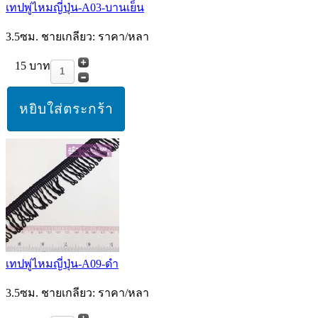
เทปพู่ไหมญี่ปุ่น-A03-บานเย็น
3.5ซม. ชายเกลียว: ราคา/หลา
15 บาท
เทปพู่ไหมญี่ปุ่น-A09-ดำ
3.5ซม. ชายเกลียว: ราคา/หลา