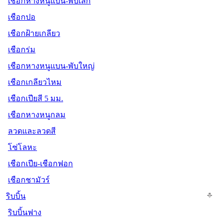
เชือกหางหนูแบน-พับเล็ก
เชือกปอ
เชือกฝ้ายเกลียว
เชือกร่ม
เชือกหางหนูแบน-พับใหญ่
เชือกเกลียวไหม
เชือกเปียสี 5 มม.
เชือกหางหนูกลม
ลวดและลวดสี
โซ่โลหะ
เชือกเปีย-เชือกฟอก
เชือกชามัวร์
ริบบิ้น
ริบบิ้นฟาง