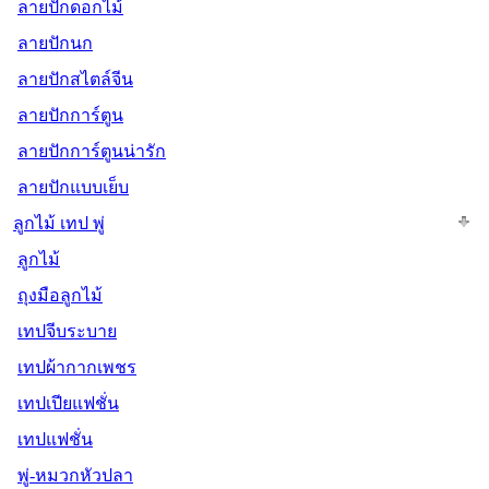
ลายปักดอกไม้
ลายปักนก
ลายปักสไตล์จีน
ลายปักการ์ตูน
ลายปักการ์ตูนน่ารัก
ลายปักแบบเย็บ
ลูกไม้ เทป พู่
ลูกไม้
ถุงมือลูกไม้
เทปจีบระบาย
เทปผ้ากากเพชร
เทปเปียแฟชั่น
เทปแฟชั่น
พู่-หมวกหัวปลา