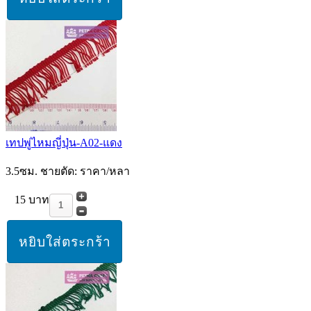
เทปพู่ไหมญี่ปุ่น-A02-แดง
3.5ซม. ชายตัด: ราคา/หลา
15 บาท