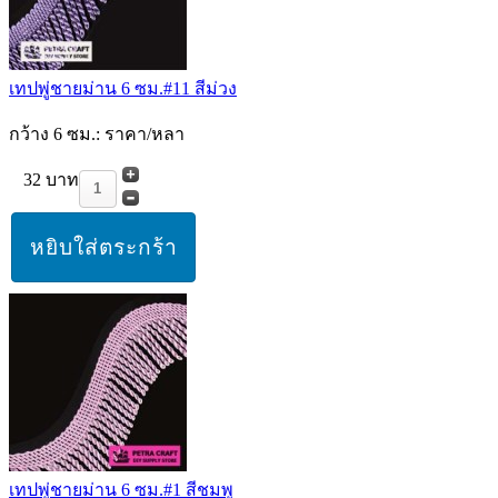
เทปพู่ชายม่าน 6 ซม.#11 สีม่วง
กว้าง 6 ซม.: ราคา/หลา
32 บาท
เทปพู่ชายม่าน 6 ซม.#1 สีชมพู