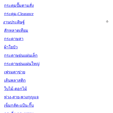
กระดุมปั๊มตามสั่ง
กระดุม-Clearance
งานประดิษฐ์
สักหลาดเทียม
กระดาษสา
ผ้าใยบัว
กระดาษย่นแผ่นเล็ก
กระดาษย่นแผ่นใหญ่
เฟรมตาข่าย
เส้นพลาสติก
ใบไม้-ดอกไม้
ห่วง-สาย-พวงกุญแจ
เข็มกลัด-แป้น-กิ๊บ