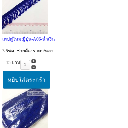
เทปพู่ไหมญี่ปุ่น-A06-น้ำเงิน
3.5ซม. ชายตัด: ราคา/หลา
15 บาท