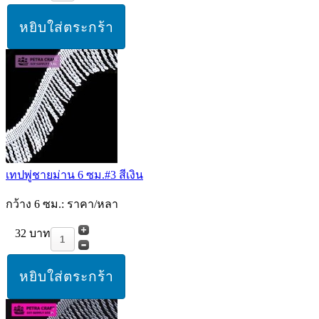
เทปพู่ชายม่าน 6 ซม.#3 สีเงิน
กว้าง 6 ซม.: ราคา/หลา
32 บาท