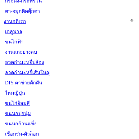
กระดิ่ง-กระพรวน
ตา-จมูกติดตุ๊กตา
งานอดิเรก
เดคูพาจ
ขนไก่ฟ้า
งานแกะยางลบ
ลวดกำมะหยี่ปล้อง
ลวดกำมะหยี่เส้นใหญ่
DIY ตาข่ายดักฝัน
ไหมญี่ปุ่น
ขนไก่ย้อมสี
ขนนกปุยนุ่ม
ขนนกก้านแข็ง
เชือกร่ม-ตัวล็อก