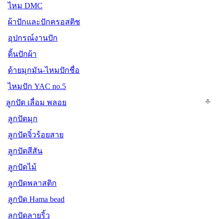
ไหม DMC
ผ้าปักและปักครอสติช
อุปกรณ์งานปัก
ดิ้นปักผ้า
ด้ายมุกมัน-ไหมปักชื่อ
ไหมปัก YAC no.5
ลูกปัด เลื่อม พลอย
ลูกปัดมุก
ลูกปัดจิ๋วร้อยสาย
ลูกปัดสีสัน
ลูกปัดไม้
ลูกปัดพลาสติก
ลูกปัด Hama bead
ลูกปัดลายริ้ว