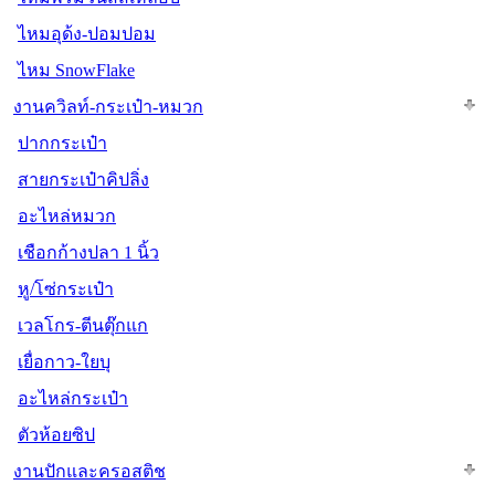
ไหมอุด้ง-ปอมปอม
ไหม SnowFlake
งานควิลท์-กระเป๋า-หมวก
ปากกระเป๋า
สายกระเป๋าคิปลิ่ง
อะไหล่หมวก
เชือกก้างปลา 1 นิ้ว
หู/โซ่กระเป๋า
เวลโกร-ตีนตุ๊กแก
เยื่อกาว-ใยบุ
อะไหล่กระเป๋า
ตัวห้อยซิป
งานปักและครอสติช