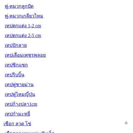
พู่-หมวกลูกปัด
พู่-หมวกเกลียวไหม
เทปตกแต่ง 1-2 cm
เทปตกแต่ง 2-5 cm
เทปปักลาย
เทปเลื่อมเพชรพลอย
เทปซิกแซก
เทปริบบิ้น
เทปพู่ชายม่าน
เทปพู่ไหมญี่ปุ่น
เทปก้างปลา1cm
เทปกำมะหยี่
เชือก ลวด โซ่