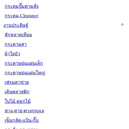
กระดุมปั๊มตามสั่ง
กระดุม-Clearance
งานประดิษฐ์
สักหลาดเทียม
กระดาษสา
ผ้าใยบัว
กระดาษย่นแผ่นเล็ก
กระดาษย่นแผ่นใหญ่
เฟรมตาข่าย
เส้นพลาสติก
ใบไม้-ดอกไม้
ห่วง-สาย-พวงกุญแจ
เข็มกลัด-แป้น-กิ๊บ