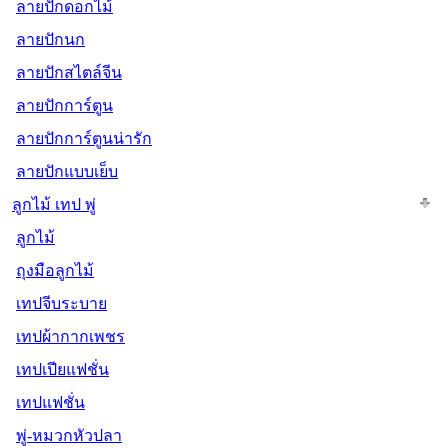
ลายปักดอกไม้
ลายปักนก
ลายปักสไตล์จีน
ลายปักการ์ตูน
ลายปักการ์ตูนน่ารัก
ลายปักแบบเย็บ
ลูกไม้ เทป พู่
ลูกไม้
ถุงมือลูกไม้
เทปจีบระบาย
เทปผ้ากากเพชร
เทปเปียแฟชั่น
เทปแฟชั่น
พู่-หมวกหัวปลา