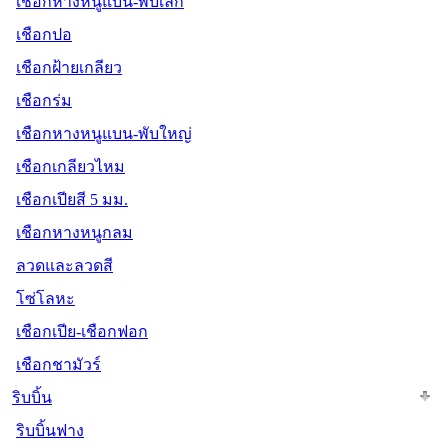
เชือกหางหนูแบน-พับเล็ก
เชือกปอ
เชือกฝ้ายเกลียว
เชือกร่ม
เชือกหางหนูแบน-พับใหญ่
เชือกเกลียวไหม
เชือกเปียสี 5 มม.
เชือกหางหนูกลม
ลวดและลวดสี
โซ่โลหะ
เชือกเปีย-เชือกฟอก
เชือกชามัวร์
ริบบิ้น
ริบบิ้นฟาง