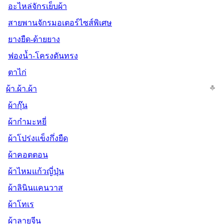
อะไหล่จักรเย็บผ้า
สายพานจักรมอเตอร์ไซส์พิเศษ
ยางยืด-ด้ายยาง
ฟองน้ำ-โครงดันทรง
ตาไก่
ผ้า.ผ้า.ผ้า
ผ้ากุ๊น
ผ้ากำมะหยี่
ผ้าโปร่งแข็งกึ่งยืด
ผ้าคอตตอน
ผ้าไหมแก้วญี่ปุ่น
ผ้าลินินแคนวาส
ผ้าโทเร
ผ้าลายจีน