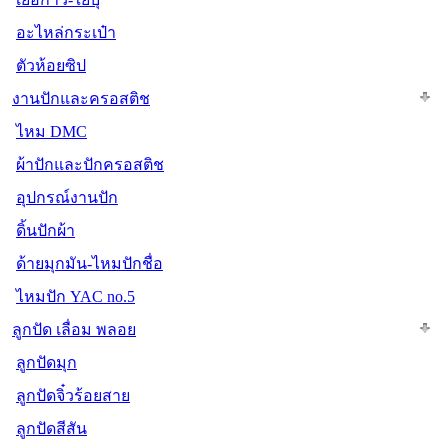
อะไหล่กระเป๋า
ตัวห้อยซิป
งานปักและครอสติช
ไหม DMC
ผ้าปักและปักครอสติช
อุปกรณ์งานปัก
ดิ้นปักผ้า
ด้ายมุกมัน-ไหมปักชื่อ
ไหมปัก YAC no.5
ลูกปัด เลื่อม พลอย
ลูกปัดมุก
ลูกปัดจิ๋วร้อยสาย
ลูกปัดสีสัน