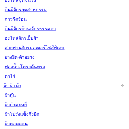
อะไหล่ชุดชั้นใน
ตีนผีจักรอุตสาหกรรม
กาวรีดร้อน
ตีนผีจักรบ้าน/จักรธรรมดา
อะไหล่จักรเย็บผ้า
สายพานจักรมอเตอร์ไซส์พิเศษ
ยางยืด-ด้ายยาง
ฟองน้ำ-โครงดันทรง
ตาไก่
ผ้า.ผ้า.ผ้า
ผ้ากุ๊น
ผ้ากำมะหยี่
ผ้าโปร่งแข็งกึ่งยืด
ผ้าคอตตอน