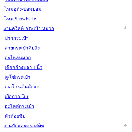
ไหมอุด้ง-ปอมปอม
ไหม SnowFlake
งานควิลท์-กระเป๋า-หมวก
ปากกระเป๋า
สายกระเป๋าคิปลิ่ง
อะไหล่หมวก
เชือกก้างปลา 1 นิ้ว
หู/โซ่กระเป๋า
เวลโกร-ตีนตุ๊กแก
เยื่อกาว-ใยบุ
อะไหล่กระเป๋า
ตัวห้อยซิป
งานปักและครอสติช