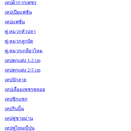
เทปผ้ากากเพชร
เทปเปียแฟชั่น
เทปแฟชั่น
พู่-หมวกหัวปลา
พู่-หมวกลูกปัด
พู่-หมวกเกลียวไหม
เทปตกแต่ง 1-2 cm
เทปตกแต่ง 2-5 cm
เทปปักลาย
เทปเลื่อมเพชรพลอย
เทปซิกแซก
เทปริบบิ้น
เทปพู่ชายม่าน
เทปพู่ไหมญี่ปุ่น