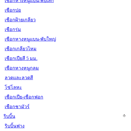
เชือกหางหนูแบน-พับเล็ก
เชือกปอ
เชือกฝ้ายเกลียว
เชือกร่ม
เชือกหางหนูแบน-พับใหญ่
เชือกเกลียวไหม
เชือกเปียสี 5 มม.
เชือกหางหนูกลม
ลวดและลวดสี
โซ่โลหะ
เชือกเปีย-เชือกฟอก
เชือกชามัวร์
ริบบิ้น
ริบบิ้นฟาง