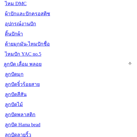
ไหม DMC
ผ้าปักและปักครอสติช
อุปกรณ์งานปัก
ดิ้นปักผ้า
ด้ายมุกมัน-ไหมปักชื่อ
ไหมปัก YAC no.5
ลูกปัด เลื่อม พลอย
ลูกปัดมุก
ลูกปัดจิ๋วร้อยสาย
ลูกปัดสีสัน
ลูกปัดไม้
ลูกปัดพลาสติก
ลูกปัด Hama bead
ลูกปัดลายริ้ว