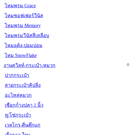
ไหมพรม Grace
ไหมซอฟเฟอร์วีนัส
ไหมพรม Memory
ไหมพรมวีนัสสีเหลือบ
ไหมอุด้ง-ปอมปอม
ไหม SnowFlake
งานควิลท์-กระเป๋า-หมวก
ปากกระเป๋า
สายกระเป๋าคิปลิ่ง
อะไหล่หมวก
เชือกก้างปลา 1 นิ้ว
หู/โซ่กระเป๋า
เวลโกร-ตีนตุ๊กแก
เยื่อกาว-ใยบุ