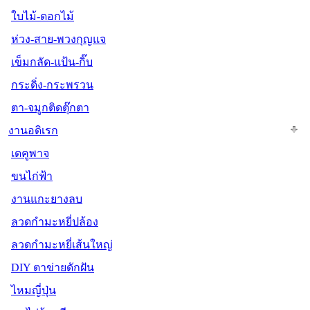
ใบไม้-ดอกไม้
ห่วง-สาย-พวงกุญแจ
เข็มกลัด-แป้น-กิ๊บ
กระดิ่ง-กระพรวน
ตา-จมูกติดตุ๊กตา
งานอดิเรก
เดคูพาจ
ขนไก่ฟ้า
งานแกะยางลบ
ลวดกำมะหยี่ปล้อง
ลวดกำมะหยี่เส้นใหญ่
DIY ตาข่ายดักฝัน
ไหมญี่ปุ่น