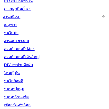
กระดิ่ง-กระพรวน
ตา-จมูกติดตุ๊กตา
งานอดิเรก
เดคูพาจ
ขนไก่ฟ้า
งานแกะยางลบ
ลวดกำมะหยี่ปล้อง
ลวดกำมะหยี่เส้นใหญ่
DIY ตาข่ายดักฝัน
ไหมญี่ปุ่น
ขนไก่ย้อมสี
ขนนกปุยนุ่ม
ขนนกก้านแข็ง
เชือกร่ม-ตัวล็อก