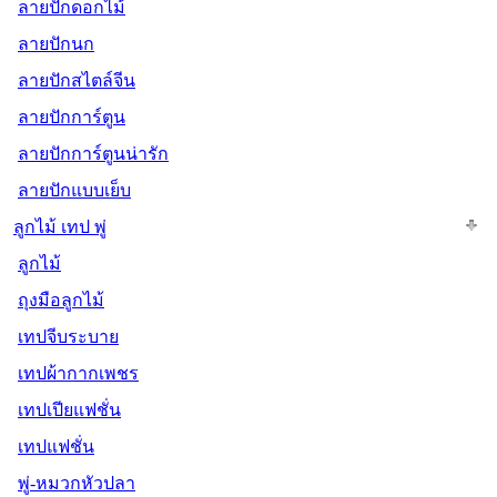
ลายปักดอกไม้
ลายปักนก
ลายปักสไตล์จีน
ลายปักการ์ตูน
ลายปักการ์ตูนน่ารัก
ลายปักแบบเย็บ
ลูกไม้ เทป พู่
ลูกไม้
ถุงมือลูกไม้
เทปจีบระบาย
เทปผ้ากากเพชร
เทปเปียแฟชั่น
เทปแฟชั่น
พู่-หมวกหัวปลา