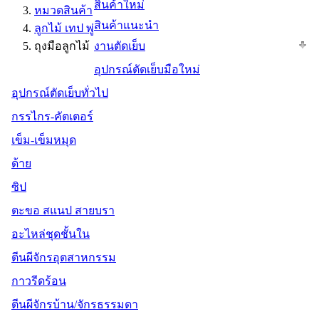
สินค้าใหม่
หมวดสินค้า
สินค้าแนะนำ
ลูกไม้ เทป พู่
ถุงมือลูกไม้
งานตัดเย็บ
อุปกรณ์ตัดเย็บมือใหม่
อุปกรณ์ตัดเย็บทั่วไป
กรรไกร-คัตเตอร์
เข็ม-เข็มหมุด
ด้าย
ซิป
ตะขอ สแนป สายบรา
อะไหล่ชุดชั้นใน
ตีนผีจักรอุตสาหกรรม
กาวรีดร้อน
ตีนผีจักรบ้าน/จักรธรรมดา