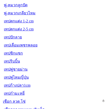
พู่-หมวกลูกปัด
พู่-หมวกเกลียวไหม
เทปตกแต่ง 1-2 cm
เทปตกแต่ง 2-5 cm
เทปปักลาย
เทปเลื่อมเพชรพลอย
เทปซิกแซก
เทปริบบิ้น
เทปพู่ชายม่าน
เทปพู่ไหมญี่ปุ่น
เทปก้างปลา1cm
เทปกำมะหยี่
เชือก ลวด โซ่