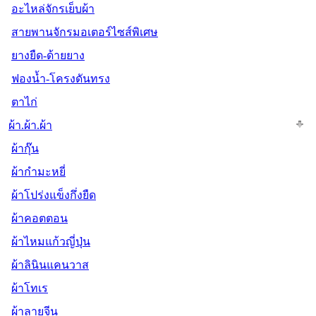
อะไหล่จักรเย็บผ้า
สายพานจักรมอเตอร์ไซส์พิเศษ
ยางยืด-ด้ายยาง
ฟองน้ำ-โครงดันทรง
ตาไก่
ผ้า.ผ้า.ผ้า
ผ้ากุ๊น
ผ้ากำมะหยี่
ผ้าโปร่งแข็งกึ่งยืด
ผ้าคอตตอน
ผ้าไหมแก้วญี่ปุ่น
ผ้าลินินแคนวาส
ผ้าโทเร
ผ้าลายจีน