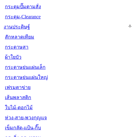
กระดุมปั๊มตามสั่ง
กระดุม-Clearance
งานประดิษฐ์
สักหลาดเทียม
กระดาษสา
ผ้าใยบัว
กระดาษย่นแผ่นเล็ก
กระดาษย่นแผ่นใหญ่
เฟรมตาข่าย
เส้นพลาสติก
ใบไม้-ดอกไม้
ห่วง-สาย-พวงกุญแจ
เข็มกลัด-แป้น-กิ๊บ