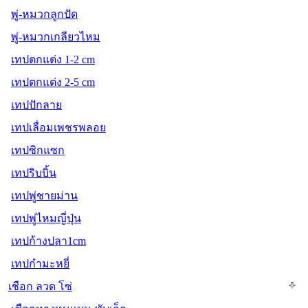
พู่-หมวกลูกปัด
พู่-หมวกเกลียวไหม
เทปตกแต่ง 1-2 cm
เทปตกแต่ง 2-5 cm
เทปปักลาย
เทปเลื่อมเพชรพลอย
เทปซิกแซก
เทปริบบิ้น
เทปพู่ชายม่าน
เทปพู่ไหมญี่ปุ่น
เทปก้างปลา1cm
เทปกำมะหยี่
เชือก ลวด โซ่