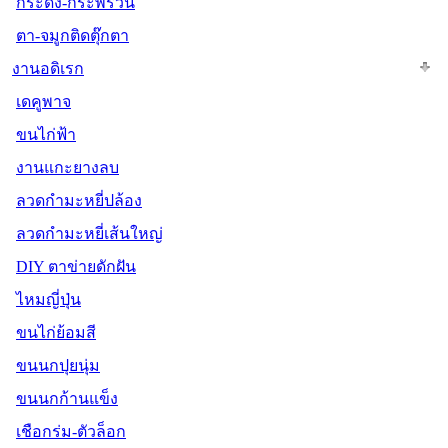
กระดิ่ง-กระพรวน
ตา-จมูกติดตุ๊กตา
งานอดิเรก
เดคูพาจ
ขนไก่ฟ้า
งานแกะยางลบ
ลวดกำมะหยี่ปล้อง
ลวดกำมะหยี่เส้นใหญ่
DIY ตาข่ายดักฝัน
ไหมญี่ปุ่น
ขนไก่ย้อมสี
ขนนกปุยนุ่ม
ขนนกก้านแข็ง
เชือกร่ม-ตัวล็อก