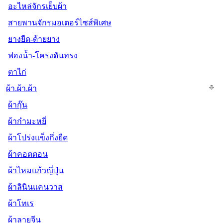
อะไหล่จักรเย็บผ้า
สายพานจักรมอเตอร์ไซส์พิเศษ
ยางยืด-ด้ายยาง
ฟองน้ำ-โครงดันทรง
ตาไก่
ผ้า.ผ้า.ผ้า
ผ้ากุ๊น
ผ้ากำมะหยี่
ผ้าโปร่งแข็งกึ่งยืด
ผ้าคอตตอน
ผ้าไหมแก้วญี่ปุ่น
ผ้าลินินแคนวาส
ผ้าโทเร
ผ้าลายจีน