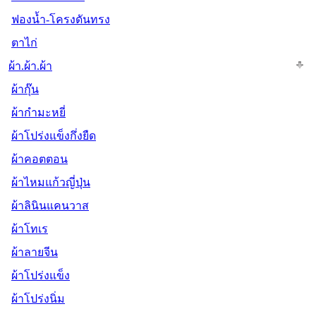
ฟองน้ำ-โครงดันทรง
ตาไก่
ผ้า.ผ้า.ผ้า
ผ้ากุ๊น
ผ้ากำมะหยี่
ผ้าโปร่งแข็งกึ่งยืด
ผ้าคอตตอน
ผ้าไหมแก้วญี่ปุ่น
ผ้าลินินแคนวาส
ผ้าโทเร
ผ้าลายจีน
ผ้าโปร่งแข็ง
ผ้าโปร่งนิ่ม