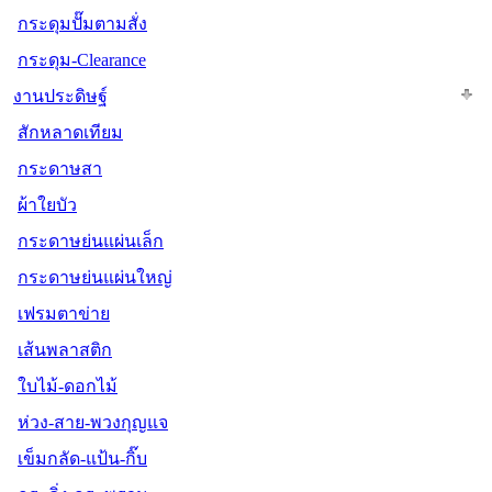
กระดุมปั๊มตามสั่ง
กระดุม-Clearance
งานประดิษฐ์
สักหลาดเทียม
กระดาษสา
ผ้าใยบัว
กระดาษย่นแผ่นเล็ก
กระดาษย่นแผ่นใหญ่
เฟรมตาข่าย
เส้นพลาสติก
ใบไม้-ดอกไม้
ห่วง-สาย-พวงกุญแจ
เข็มกลัด-แป้น-กิ๊บ