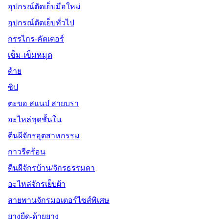
อุปกรณ์ตัดเย็บมือใหม่
อุปกรณ์ตัดเย็บทั่วไป
กรรไกร-คัตเตอร์
เข็ม-เข็มหมุด
ด้าย
ซิป
ตะขอ สแนป สายบรา
อะไหล่ชุดชั้นใน
ตีนผีจักรอุตสาหกรรม
กาวรีดร้อน
ตีนผีจักรบ้าน/จักรธรรมดา
อะไหล่จักรเย็บผ้า
สายพานจักรมอเตอร์ไซส์พิเศษ
ยางยืด-ด้ายยาง