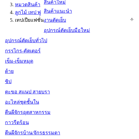
สินค้าใหม่
หมวดสินค้า
สินค้าแนะนำ
ลูกไม้ เทป พู่
เทปเปียแฟชั่น
งานตัดเย็บ
อุปกรณ์ตัดเย็บมือใหม่
อุปกรณ์ตัดเย็บทั่วไป
กรรไกร-คัตเตอร์
เข็ม-เข็มหมุด
ด้าย
ซิป
ตะขอ สแนป สายบรา
อะไหล่ชุดชั้นใน
ตีนผีจักรอุตสาหกรรม
กาวรีดร้อน
ตีนผีจักรบ้าน/จักรธรรมดา