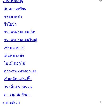
งานประดิษฐ์
สักหลาดเทียม
กระดาษสา
ผ้าใยบัว
กระดาษย่นแผ่นเล็ก
กระดาษย่นแผ่นใหญ่
เฟรมตาข่าย
เส้นพลาสติก
ใบไม้-ดอกไม้
ห่วง-สาย-พวงกุญแจ
เข็มกลัด-แป้น-กิ๊บ
กระดิ่ง-กระพรวน
ตา-จมูกติดตุ๊กตา
งานอดิเรก