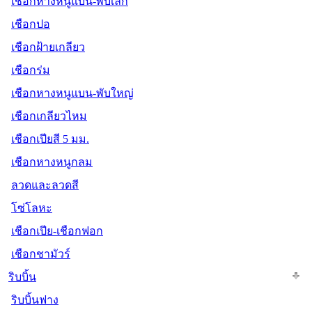
เชือกหางหนูแบน-พับเล็ก
เชือกปอ
เชือกฝ้ายเกลียว
เชือกร่ม
เชือกหางหนูแบน-พับใหญ่
เชือกเกลียวไหม
เชือกเปียสี 5 มม.
เชือกหางหนูกลม
ลวดและลวดสี
โซ่โลหะ
เชือกเปีย-เชือกฟอก
เชือกชามัวร์
ริบบิ้น
ริบบิ้นฟาง