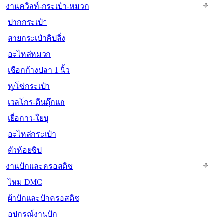
งานควิลท์-กระเป๋า-หมวก
ปากกระเป๋า
สายกระเป๋าคิปลิ่ง
อะไหล่หมวก
เชือกก้างปลา 1 นิ้ว
หู/โซ่กระเป๋า
เวลโกร-ตีนตุ๊กแก
เยื่อกาว-ใยบุ
อะไหล่กระเป๋า
ตัวห้อยซิป
งานปักและครอสติช
ไหม DMC
ผ้าปักและปักครอสติช
อุปกรณ์งานปัก