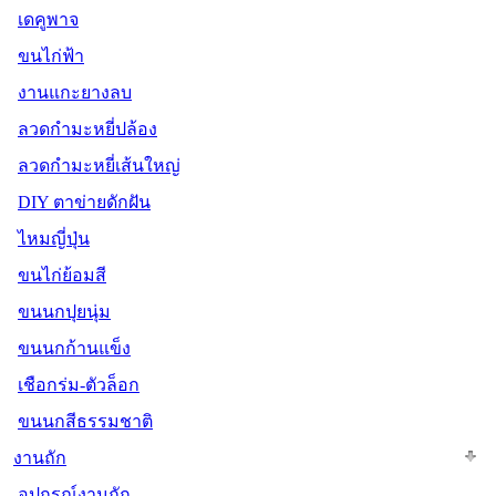
เดคูพาจ
ขนไก่ฟ้า
งานแกะยางลบ
ลวดกำมะหยี่ปล้อง
ลวดกำมะหยี่เส้นใหญ่
DIY ตาข่ายดักฝัน
ไหมญี่ปุ่น
ขนไก่ย้อมสี
ขนนกปุยนุ่ม
ขนนกก้านแข็ง
เชือกร่ม-ตัวล็อก
ขนนกสีธรรมชาติ
งานถัก
อุปกรณ์งานถัก