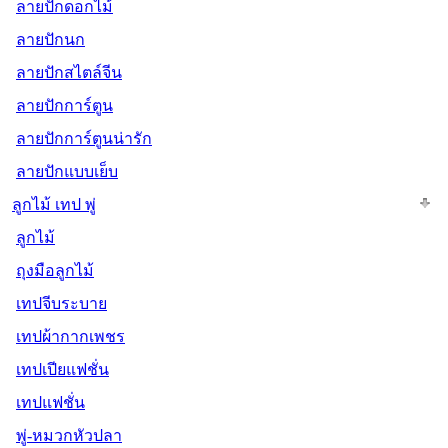
ลายปักดอกไม้
ลายปักนก
ลายปักสไตล์จีน
ลายปักการ์ตูน
ลายปักการ์ตูนน่ารัก
ลายปักแบบเย็บ
ลูกไม้ เทป พู่
ลูกไม้
ถุงมือลูกไม้
เทปจีบระบาย
เทปผ้ากากเพชร
เทปเปียแฟชั่น
เทปแฟชั่น
พู่-หมวกหัวปลา