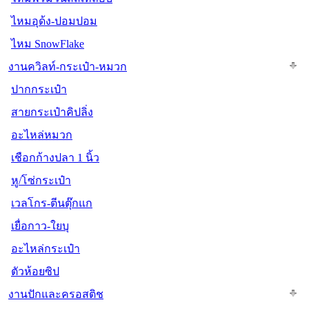
ไหมอุด้ง-ปอมปอม
ไหม SnowFlake
งานควิลท์-กระเป๋า-หมวก
ปากกระเป๋า
สายกระเป๋าคิปลิ่ง
อะไหล่หมวก
เชือกก้างปลา 1 นิ้ว
หู/โซ่กระเป๋า
เวลโกร-ตีนตุ๊กแก
เยื่อกาว-ใยบุ
อะไหล่กระเป๋า
ตัวห้อยซิป
งานปักและครอสติช