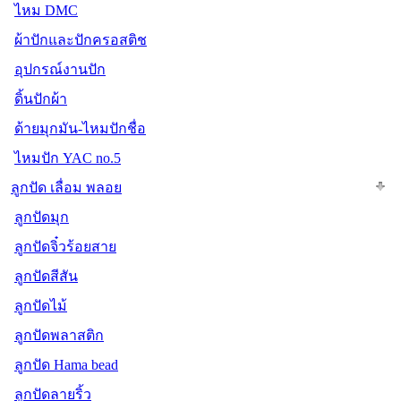
ไหม DMC
ผ้าปักและปักครอสติช
อุปกรณ์งานปัก
ดิ้นปักผ้า
ด้ายมุกมัน-ไหมปักชื่อ
ไหมปัก YAC no.5
ลูกปัด เลื่อม พลอย
ลูกปัดมุก
ลูกปัดจิ๋วร้อยสาย
ลูกปัดสีสัน
ลูกปัดไม้
ลูกปัดพลาสติก
ลูกปัด Hama bead
ลูกปัดลายริ้ว