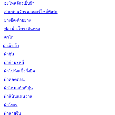
อะไหล่จักรเย็บผ้า
สายพานจักรมอเตอร์ไซส์พิเศษ
ยางยืด-ด้ายยาง
ฟองน้ำ-โครงดันทรง
ตาไก่
ผ้า.ผ้า.ผ้า
ผ้ากุ๊น
ผ้ากำมะหยี่
ผ้าโปร่งแข็งกึ่งยืด
ผ้าคอตตอน
ผ้าไหมแก้วญี่ปุ่น
ผ้าลินินแคนวาส
ผ้าโทเร
ผ้าลายจีน