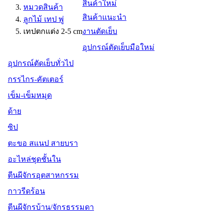
สินค้าใหม่
หมวดสินค้า
สินค้าแนะนำ
ลูกไม้ เทป พู่
เทปตกแต่ง 2-5 cm
งานตัดเย็บ
อุปกรณ์ตัดเย็บมือใหม่
อุปกรณ์ตัดเย็บทั่วไป
กรรไกร-คัตเตอร์
เข็ม-เข็มหมุด
ด้าย
ซิป
ตะขอ สแนป สายบรา
อะไหล่ชุดชั้นใน
ตีนผีจักรอุตสาหกรรม
กาวรีดร้อน
ตีนผีจักรบ้าน/จักรธรรมดา