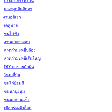
กระดิ่ง-กระพรวน
ตา-จมูกติดตุ๊กตา
งานอดิเรก
เดคูพาจ
ขนไก่ฟ้า
งานแกะยางลบ
ลวดกำมะหยี่ปล้อง
ลวดกำมะหยี่เส้นใหญ่
DIY ตาข่ายดักฝัน
ไหมญี่ปุ่น
ขนไก่ย้อมสี
ขนนกปุยนุ่ม
ขนนกก้านแข็ง
เชือกร่ม-ตัวล็อก