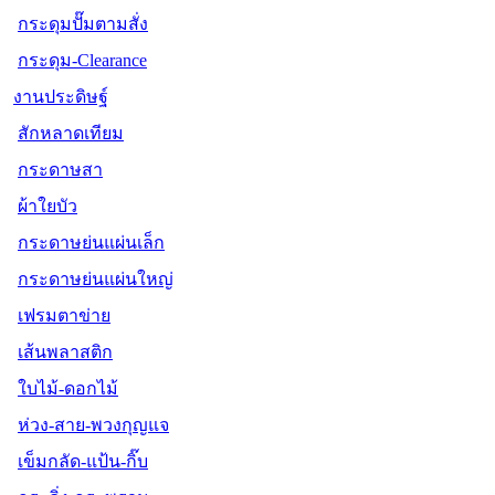
กระดุมปั๊มตามสั่ง
กระดุม-Clearance
งานประดิษฐ์
สักหลาดเทียม
กระดาษสา
ผ้าใยบัว
กระดาษย่นแผ่นเล็ก
กระดาษย่นแผ่นใหญ่
เฟรมตาข่าย
เส้นพลาสติก
ใบไม้-ดอกไม้
ห่วง-สาย-พวงกุญแจ
เข็มกลัด-แป้น-กิ๊บ