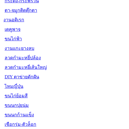
กระดิ่ง-กระพรวน
ตา-จมูกติดตุ๊กตา
งานอดิเรก
เดคูพาจ
ขนไก่ฟ้า
งานแกะยางลบ
ลวดกำมะหยี่ปล้อง
ลวดกำมะหยี่เส้นใหญ่
DIY ตาข่ายดักฝัน
ไหมญี่ปุ่น
ขนไก่ย้อมสี
ขนนกปุยนุ่ม
ขนนกก้านแข็ง
เชือกร่ม-ตัวล็อก