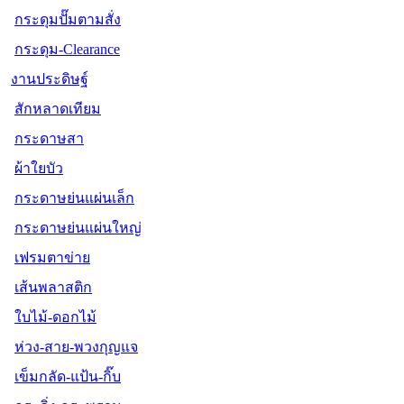
กระดุมปั๊มตามสั่ง
กระดุม-Clearance
งานประดิษฐ์
สักหลาดเทียม
กระดาษสา
ผ้าใยบัว
กระดาษย่นแผ่นเล็ก
กระดาษย่นแผ่นใหญ่
เฟรมตาข่าย
เส้นพลาสติก
ใบไม้-ดอกไม้
ห่วง-สาย-พวงกุญแจ
เข็มกลัด-แป้น-กิ๊บ