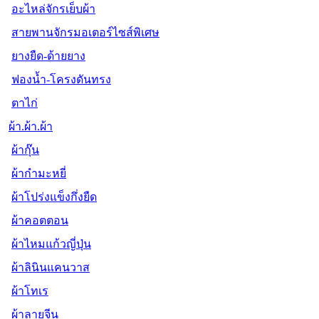
อะไหล่จักรเย็บผ้า
สายพานจักรมอเตอร์ไซส์พิเศษ
ยางยืด-ด้ายยาง
ฟองน้ำ-โครงดันทรง
ตาไก่
ผ้า.ผ้า.ผ้า
ผ้ากุ๊น
ผ้ากำมะหยี่
ผ้าโปร่งแข็งกึ่งยืด
ผ้าคอตตอน
ผ้าไหมแก้วญี่ปุ่น
ผ้าลินินแคนวาส
ผ้าโทเร
ผ้าลายจีน