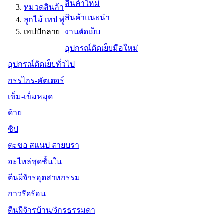
สินค้าใหม่
หมวดสินค้า
สินค้าแนะนำ
ลูกไม้ เทป พู่
เทปปักลาย
งานตัดเย็บ
อุปกรณ์ตัดเย็บมือใหม่
อุปกรณ์ตัดเย็บทั่วไป
กรรไกร-คัตเตอร์
เข็ม-เข็มหมุด
ด้าย
ซิป
ตะขอ สแนป สายบรา
อะไหล่ชุดชั้นใน
ตีนผีจักรอุตสาหกรรม
กาวรีดร้อน
ตีนผีจักรบ้าน/จักรธรรมดา