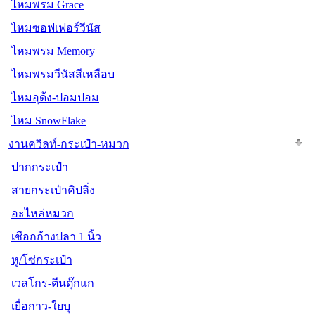
ไหมพรม Grace
ไหมซอฟเฟอร์วีนัส
ไหมพรม Memory
ไหมพรมวีนัสสีเหลือบ
ไหมอุด้ง-ปอมปอม
ไหม SnowFlake
งานควิลท์-กระเป๋า-หมวก
ปากกระเป๋า
สายกระเป๋าคิปลิ่ง
อะไหล่หมวก
เชือกก้างปลา 1 นิ้ว
หู/โซ่กระเป๋า
เวลโกร-ตีนตุ๊กแก
เยื่อกาว-ใยบุ