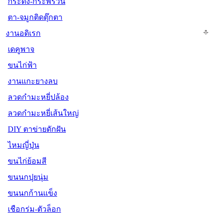
กระดิ่ง-กระพรวน
ตา-จมูกติดตุ๊กตา
งานอดิเรก
เดคูพาจ
ขนไก่ฟ้า
งานแกะยางลบ
ลวดกำมะหยี่ปล้อง
ลวดกำมะหยี่เส้นใหญ่
DIY ตาข่ายดักฝัน
ไหมญี่ปุ่น
ขนไก่ย้อมสี
ขนนกปุยนุ่ม
ขนนกก้านแข็ง
เชือกร่ม-ตัวล็อก