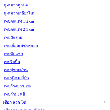
พู่-หมวกลูกปัด
พู่-หมวกเกลียวไหม
เทปตกแต่ง 1-2 cm
เทปตกแต่ง 2-5 cm
เทปปักลาย
เทปเลื่อมเพชรพลอย
เทปซิกแซก
เทปริบบิ้น
เทปพู่ชายม่าน
เทปพู่ไหมญี่ปุ่น
เทปก้างปลา1cm
เทปกำมะหยี่
เชือก ลวด โซ่