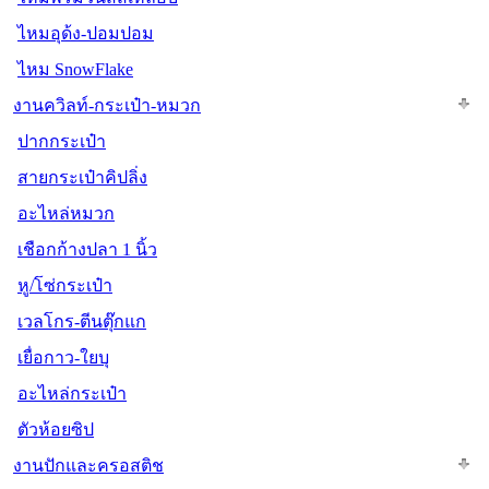
ไหมอุด้ง-ปอมปอม
ไหม SnowFlake
งานควิลท์-กระเป๋า-หมวก
ปากกระเป๋า
สายกระเป๋าคิปลิ่ง
อะไหล่หมวก
เชือกก้างปลา 1 นิ้ว
หู/โซ่กระเป๋า
เวลโกร-ตีนตุ๊กแก
เยื่อกาว-ใยบุ
อะไหล่กระเป๋า
ตัวห้อยซิป
งานปักและครอสติช