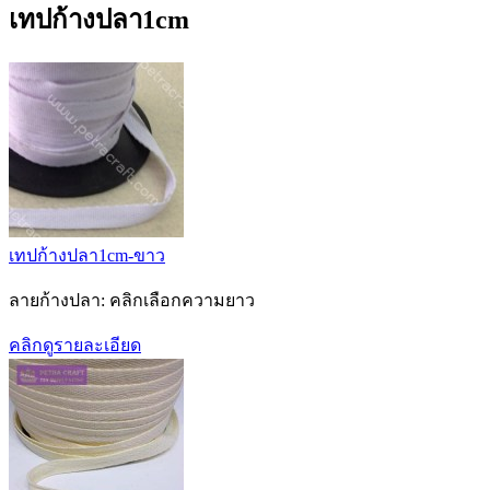
เทปก้างปลา1cm
เทปก้างปลา1cm-ขาว
ลายก้างปลา: คลิกเลือกความยาว
คลิกดูรายละเอียด