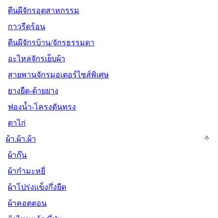
ตีนผีจักรอุตสาหกรรม
กาวรีดร้อน
ตีนผีจักรบ้าน/จักรธรรมดา
อะไหล่จักรเย็บผ้า
สายพานจักรมอเตอร์ไซส์พิเศษ
ยางยืด-ด้ายยาง
ฟองน้ำ-โครงดันทรง
ตาไก่
ผ้า.ผ้า.ผ้า
ผ้ากุ๊น
ผ้ากำมะหยี่
ผ้าโปร่งแข็งกึ่งยืด
ผ้าคอตตอน