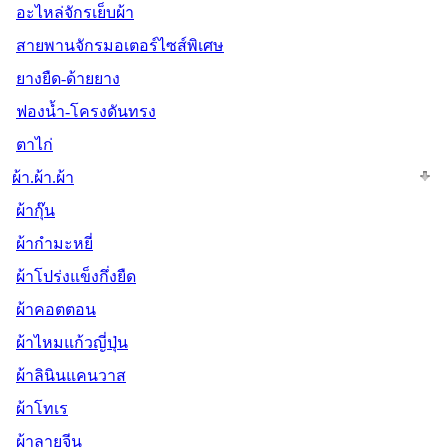
อะไหล่จักรเย็บผ้า
สายพานจักรมอเตอร์ไซส์พิเศษ
ยางยืด-ด้ายยาง
ฟองน้ำ-โครงดันทรง
ตาไก่
ผ้า.ผ้า.ผ้า
ผ้ากุ๊น
ผ้ากำมะหยี่
ผ้าโปร่งแข็งกึ่งยืด
ผ้าคอตตอน
ผ้าไหมแก้วญี่ปุ่น
ผ้าลินินแคนวาส
ผ้าโทเร
ผ้าลายจีน