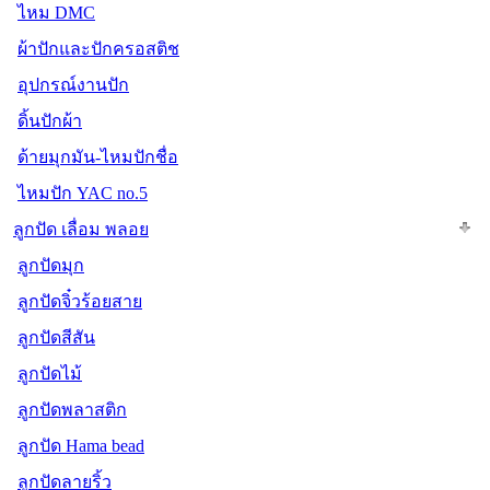
ไหม DMC
ผ้าปักและปักครอสติช
อุปกรณ์งานปัก
ดิ้นปักผ้า
ด้ายมุกมัน-ไหมปักชื่อ
ไหมปัก YAC no.5
ลูกปัด เลื่อม พลอย
ลูกปัดมุก
ลูกปัดจิ๋วร้อยสาย
ลูกปัดสีสัน
ลูกปัดไม้
ลูกปัดพลาสติก
ลูกปัด Hama bead
ลูกปัดลายริ้ว