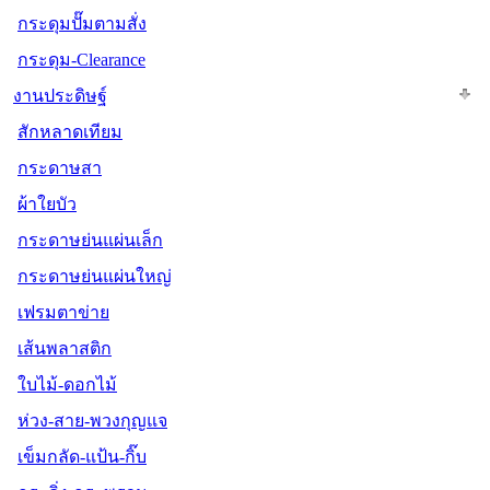
กระดุมปั๊มตามสั่ง
กระดุม-Clearance
งานประดิษฐ์
สักหลาดเทียม
กระดาษสา
ผ้าใยบัว
กระดาษย่นแผ่นเล็ก
กระดาษย่นแผ่นใหญ่
เฟรมตาข่าย
เส้นพลาสติก
ใบไม้-ดอกไม้
ห่วง-สาย-พวงกุญแจ
เข็มกลัด-แป้น-กิ๊บ