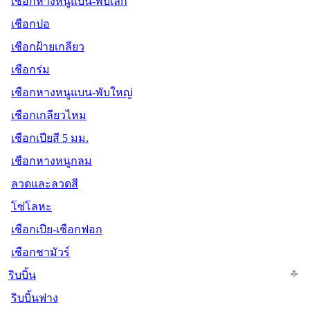
เชือกหางหนูแบน-พับเล็ก
เชือกปอ
เชือกฝ้ายเกลียว
เชือกร่ม
เชือกหางหนูแบน-พับใหญ่
เชือกเกลียวไหม
เชือกเปียสี 5 มม.
เชือกหางหนูกลม
ลวดและลวดสี
โซ่โลหะ
เชือกเปีย-เชือกฟอก
เชือกชามัวร์
ริบบิ้น
ริบบิ้นฟาง