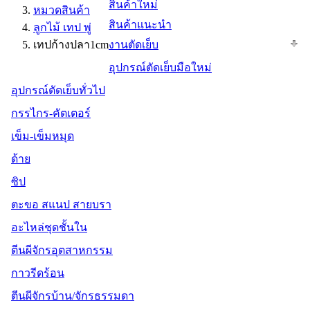
สินค้าใหม่
หมวดสินค้า
สินค้าแนะนำ
ลูกไม้ เทป พู่
เทปก้างปลา1cm
งานตัดเย็บ
อุปกรณ์ตัดเย็บมือใหม่
อุปกรณ์ตัดเย็บทั่วไป
กรรไกร-คัตเตอร์
เข็ม-เข็มหมุด
ด้าย
ซิป
ตะขอ สแนป สายบรา
อะไหล่ชุดชั้นใน
ตีนผีจักรอุตสาหกรรม
กาวรีดร้อน
ตีนผีจักรบ้าน/จักรธรรมดา