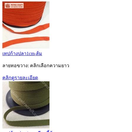
เทปก้างปลา1cm-ส้ม
ลายทอขวาง: คลิกเลือกความยาว
คลิกดูรายละเอียด