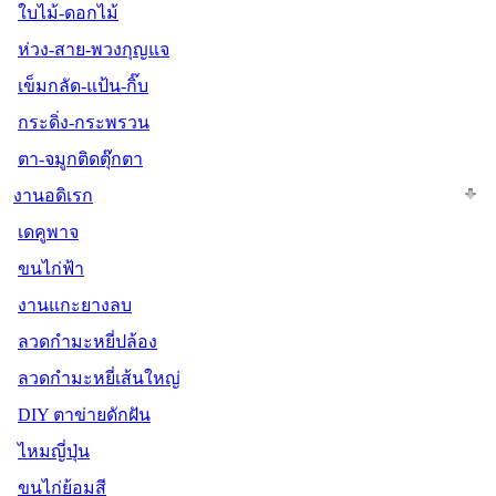
ใบไม้-ดอกไม้
ห่วง-สาย-พวงกุญแจ
เข็มกลัด-แป้น-กิ๊บ
กระดิ่ง-กระพรวน
ตา-จมูกติดตุ๊กตา
งานอดิเรก
เดคูพาจ
ขนไก่ฟ้า
งานแกะยางลบ
ลวดกำมะหยี่ปล้อง
ลวดกำมะหยี่เส้นใหญ่
DIY ตาข่ายดักฝัน
ไหมญี่ปุ่น
ขนไก่ย้อมสี