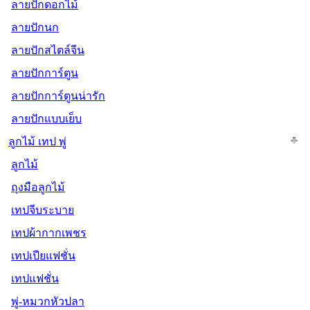
ลายปักดอกไม้
ลายปักนก
ลายปักสไตล์จีน
ลายปักการ์ตูน
ลายปักการ์ตูนน่ารัก
ลายปักแบบเย็บ
ลูกไม้ เทป พู่
ลูกไม้
ถุงมือลูกไม้
เทปจีบระบาย
เทปผ้ากากเพชร
เทปเปียแฟชั่น
เทปแฟชั่น
พู่-หมวกหัวปลา