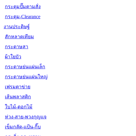
กระดุมปั๊มตามสั่ง
กระดุม-Clearance
งานประดิษฐ์
สักหลาดเทียม
กระดาษสา
ผ้าใยบัว
กระดาษย่นแผ่นเล็ก
กระดาษย่นแผ่นใหญ่
เฟรมตาข่าย
เส้นพลาสติก
ใบไม้-ดอกไม้
ห่วง-สาย-พวงกุญแจ
เข็มกลัด-แป้น-กิ๊บ