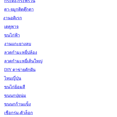
กระดิ่ง-กระพรวน
ตา-จมูกติดตุ๊กตา
งานอดิเรก
เดคูพาจ
ขนไก่ฟ้า
งานแกะยางลบ
ลวดกำมะหยี่ปล้อง
ลวดกำมะหยี่เส้นใหญ่
DIY ตาข่ายดักฝัน
ไหมญี่ปุ่น
ขนไก่ย้อมสี
ขนนกปุยนุ่ม
ขนนกก้านแข็ง
เชือกร่ม-ตัวล็อก