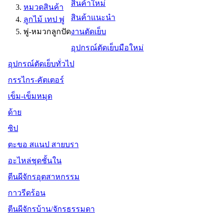
สินค้าใหม่
หมวดสินค้า
สินค้าแนะนำ
ลูกไม้ เทป พู่
พู่-หมวกลูกปัด
งานตัดเย็บ
อุปกรณ์ตัดเย็บมือใหม่
อุปกรณ์ตัดเย็บทั่วไป
กรรไกร-คัตเตอร์
เข็ม-เข็มหมุด
ด้าย
ซิป
ตะขอ สแนป สายบรา
อะไหล่ชุดชั้นใน
ตีนผีจักรอุตสาหกรรม
กาวรีดร้อน
ตีนผีจักรบ้าน/จักรธรรมดา