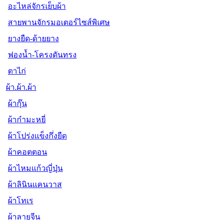
อะไหล่จักรเย็บผ้า
สายพานจักรมอเตอร์ไซส์พิเศษ
ยางยืด-ด้ายยาง
ฟองน้ำ-โครงดันทรง
ตาไก่
ผ้า.ผ้า.ผ้า
ผ้ากุ๊น
ผ้ากำมะหยี่
ผ้าโปร่งแข็งกึ่งยืด
ผ้าคอตตอน
ผ้าไหมแก้วญี่ปุ่น
ผ้าลินินแคนวาส
ผ้าโทเร
ผ้าลายจีน