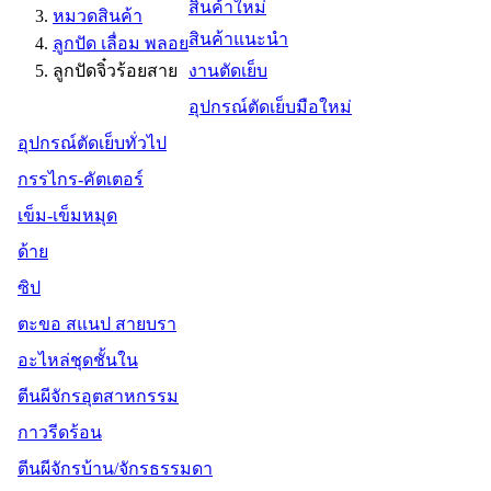
สินค้าใหม่
หมวดสินค้า
สินค้าแนะนำ
ลูกปัด เลื่อม พลอย
ลูกปัดจิ๋วร้อยสาย
งานตัดเย็บ
อุปกรณ์ตัดเย็บมือใหม่
อุปกรณ์ตัดเย็บทั่วไป
กรรไกร-คัตเตอร์
เข็ม-เข็มหมุด
ด้าย
ซิป
ตะขอ สแนป สายบรา
อะไหล่ชุดชั้นใน
ตีนผีจักรอุตสาหกรรม
กาวรีดร้อน
ตีนผีจักรบ้าน/จักรธรรมดา