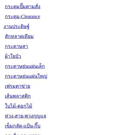
กระดุมปั๊มตามสั่ง
กระดุม-Clearance
งานประดิษฐ์
สักหลาดเทียม
กระดาษสา
ผ้าใยบัว
กระดาษย่นแผ่นเล็ก
กระดาษย่นแผ่นใหญ่
เฟรมตาข่าย
เส้นพลาสติก
ใบไม้-ดอกไม้
ห่วง-สาย-พวงกุญแจ
เข็มกลัด-แป้น-กิ๊บ