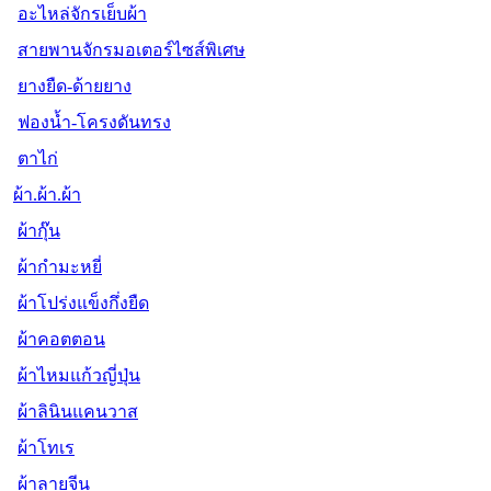
อะไหล่จักรเย็บผ้า
สายพานจักรมอเตอร์ไซส์พิเศษ
ยางยืด-ด้ายยาง
ฟองน้ำ-โครงดันทรง
ตาไก่
ผ้า.ผ้า.ผ้า
ผ้ากุ๊น
ผ้ากำมะหยี่
ผ้าโปร่งแข็งกึ่งยืด
ผ้าคอตตอน
ผ้าไหมแก้วญี่ปุ่น
ผ้าลินินแคนวาส
ผ้าโทเร
ผ้าลายจีน