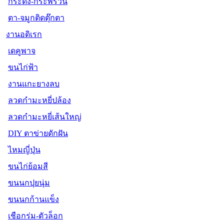
กระดิ่ง-กระพรวน
ตา-จมูกติดตุ๊กตา
งานอดิเรก
เดคูพาจ
ขนไก่ฟ้า
งานแกะยางลบ
ลวดกำมะหยี่ปล้อง
ลวดกำมะหยี่เส้นใหญ่
DIY ตาข่ายดักฝัน
ไหมญี่ปุ่น
ขนไก่ย้อมสี
ขนนกปุยนุ่ม
ขนนกก้านแข็ง
เชือกร่ม-ตัวล็อก