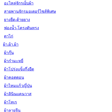
อะไหล่จักรเย็บผ้า
สายพานจักรมอเตอร์ไซส์พิเศษ
ยางยืด-ด้ายยาง
ฟองน้ำ-โครงดันทรง
ตาไก่
ผ้า.ผ้า.ผ้า
ผ้ากุ๊น
ผ้ากำมะหยี่
ผ้าโปร่งแข็งกึ่งยืด
ผ้าคอตตอน
ผ้าไหมแก้วญี่ปุ่น
ผ้าลินินแคนวาส
ผ้าโทเร
ผ้าลายจีน