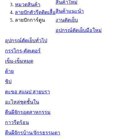
สินค้าใหม่
หมวดสินค้า
สินค้าแนะนำ
ลายปักตัวรีดติดเสื้อ
ลายปักการ์ตูน
งานตัดเย็บ
อุปกรณ์ตัดเย็บมือใหม่
อุปกรณ์ตัดเย็บทั่วไป
กรรไกร-คัตเตอร์
เข็ม-เข็มหมุด
ด้าย
ซิป
ตะขอ สแนป สายบรา
อะไหล่ชุดชั้นใน
ตีนผีจักรอุตสาหกรรม
กาวรีดร้อน
ตีนผีจักรบ้าน/จักรธรรมดา