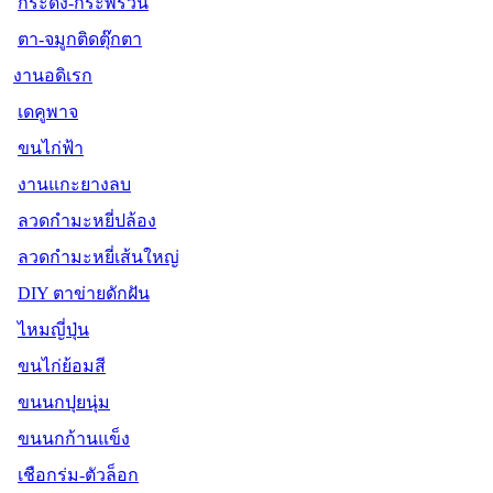
กระดิ่ง-กระพรวน
ตา-จมูกติดตุ๊กตา
งานอดิเรก
เดคูพาจ
ขนไก่ฟ้า
งานแกะยางลบ
ลวดกำมะหยี่ปล้อง
ลวดกำมะหยี่เส้นใหญ่
DIY ตาข่ายดักฝัน
ไหมญี่ปุ่น
ขนไก่ย้อมสี
ขนนกปุยนุ่ม
ขนนกก้านแข็ง
เชือกร่ม-ตัวล็อก