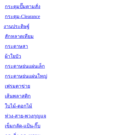
กระดุมปั๊มตามสั่ง
กระดุม-Clearance
งานประดิษฐ์
สักหลาดเทียม
กระดาษสา
ผ้าใยบัว
กระดาษย่นแผ่นเล็ก
กระดาษย่นแผ่นใหญ่
เฟรมตาข่าย
เส้นพลาสติก
ใบไม้-ดอกไม้
ห่วง-สาย-พวงกุญแจ
เข็มกลัด-แป้น-กิ๊บ