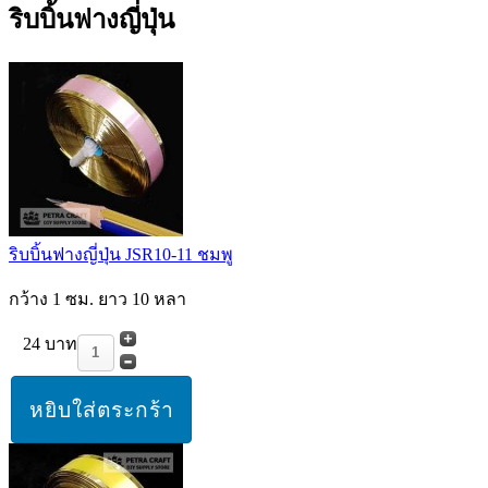
ริบบิ้นฟางญี่ปุ่น
ริบบิ้นฟางญี่ปุ่น JSR10-11 ชมพู
กว้าง 1 ซม. ยาว 10 หลา
24 บาท