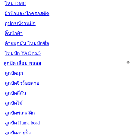
ไหม DMC
ผ้าปักและปักครอสติช
อุปกรณ์งานปัก
ดิ้นปักผ้า
ด้ายมุกมัน-ไหมปักชื่อ
ไหมปัก YAC no.5
ลูกปัด เลื่อม พลอย
ลูกปัดมุก
ลูกปัดจิ๋วร้อยสาย
ลูกปัดสีสัน
ลูกปัดไม้
ลูกปัดพลาสติก
ลูกปัด Hama bead
ลูกปัดลายริ้ว