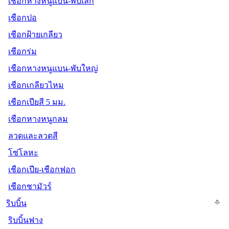
เชือกหางหนูแบน-พับเล็ก
เชือกปอ
เชือกฝ้ายเกลียว
เชือกร่ม
เชือกหางหนูแบน-พับใหญ่
เชือกเกลียวไหม
เชือกเปียสี 5 มม.
เชือกหางหนูกลม
ลวดและลวดสี
โซ่โลหะ
เชือกเปีย-เชือกฟอก
เชือกชามัวร์
ริบบิ้น
ริบบิ้นฟาง