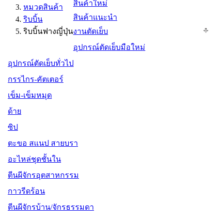
สินค้าใหม่
หมวดสินค้า
สินค้าแนะนำ
ริบบิ้น
ริบบิ้นฟางญี่ปุ่น
งานตัดเย็บ
อุปกรณ์ตัดเย็บมือใหม่
อุปกรณ์ตัดเย็บทั่วไป
กรรไกร-คัตเตอร์
เข็ม-เข็มหมุด
ด้าย
ซิป
ตะขอ สแนป สายบรา
อะไหล่ชุดชั้นใน
ตีนผีจักรอุตสาหกรรม
กาวรีดร้อน
ตีนผีจักรบ้าน/จักรธรรมดา