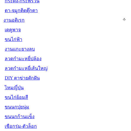
กระดิ่ง-กระพรวน
ตา-จมูกติดตุ๊กตา
งานอดิเรก
เดคูพาจ
ขนไก่ฟ้า
งานแกะยางลบ
ลวดกำมะหยี่ปล้อง
ลวดกำมะหยี่เส้นใหญ่
DIY ตาข่ายดักฝัน
ไหมญี่ปุ่น
ขนไก่ย้อมสี
ขนนกปุยนุ่ม
ขนนกก้านแข็ง
เชือกร่ม-ตัวล็อก