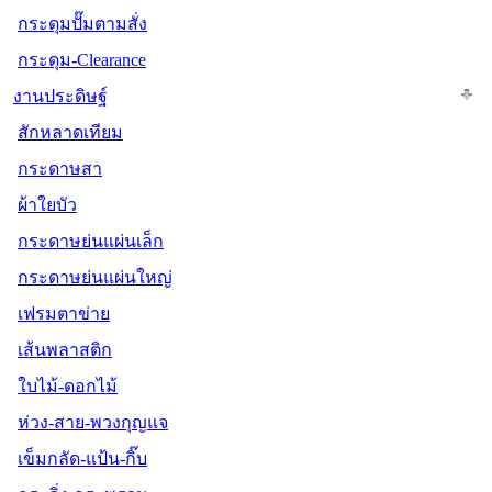
กระดุมปั๊มตามสั่ง
กระดุม-Clearance
งานประดิษฐ์
สักหลาดเทียม
กระดาษสา
ผ้าใยบัว
กระดาษย่นแผ่นเล็ก
กระดาษย่นแผ่นใหญ่
เฟรมตาข่าย
เส้นพลาสติก
ใบไม้-ดอกไม้
ห่วง-สาย-พวงกุญแจ
เข็มกลัด-แป้น-กิ๊บ