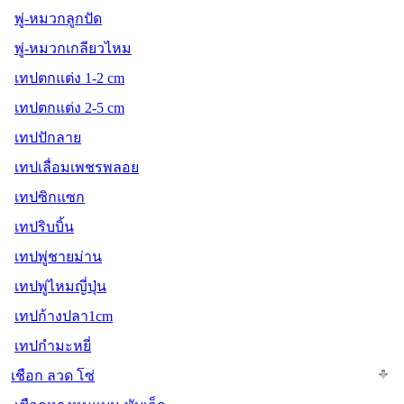
พู่-หมวกลูกปัด
พู่-หมวกเกลียวไหม
เทปตกแต่ง 1-2 cm
เทปตกแต่ง 2-5 cm
เทปปักลาย
เทปเลื่อมเพชรพลอย
เทปซิกแซก
เทปริบบิ้น
เทปพู่ชายม่าน
เทปพู่ไหมญี่ปุ่น
เทปก้างปลา1cm
เทปกำมะหยี่
เชือก ลวด โซ่