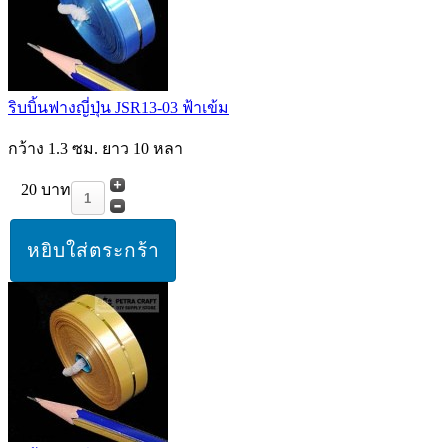
ริบบิ้นฟางญี่ปุ่น JSR13-03 ฟ้าเข้ม
กว้าง 1.3 ซม. ยาว 10 หลา
20 บาท