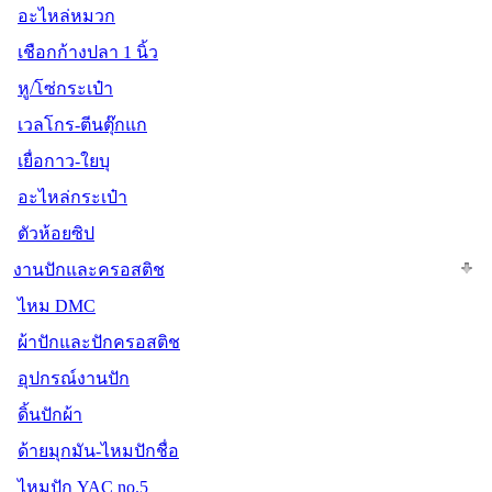
อะไหล่หมวก
เชือกก้างปลา 1 นิ้ว
หู/โซ่กระเป๋า
เวลโกร-ตีนตุ๊กแก
เยื่อกาว-ใยบุ
อะไหล่กระเป๋า
ตัวห้อยซิป
งานปักและครอสติช
ไหม DMC
ผ้าปักและปักครอสติช
อุปกรณ์งานปัก
ดิ้นปักผ้า
ด้ายมุกมัน-ไหมปักชื่อ
ไหมปัก YAC no.5