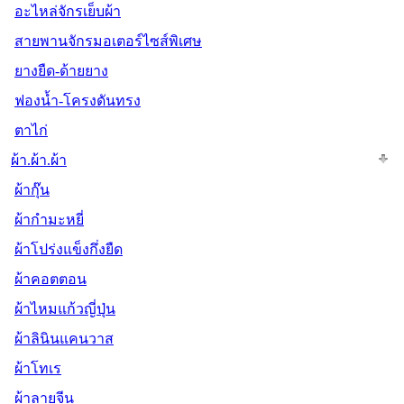
อะไหล่จักรเย็บผ้า
สายพานจักรมอเตอร์ไซส์พิเศษ
ยางยืด-ด้ายยาง
ฟองน้ำ-โครงดันทรง
ตาไก่
ผ้า.ผ้า.ผ้า
ผ้ากุ๊น
ผ้ากำมะหยี่
ผ้าโปร่งแข็งกึ่งยืด
ผ้าคอตตอน
ผ้าไหมแก้วญี่ปุ่น
ผ้าลินินแคนวาส
ผ้าโทเร
ผ้าลายจีน