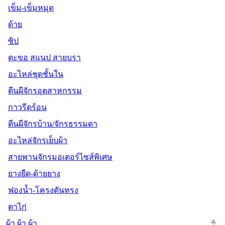
เข็ม-เข็มหมุด
ด้าย
ซิป
ตะขอ สแนป สายบรา
อะไหล่ชุดชั้นใน
ตีนผีจักรอุตสาหกรรม
กาวรีดร้อน
ตีนผีจักรบ้าน/จักรธรรมดา
อะไหล่จักรเย็บผ้า
สายพานจักรมอเตอร์ไซส์พิเศษ
ยางยืด-ด้ายยาง
ฟองน้ำ-โครงดันทรง
ตาไก่
ผ้า.ผ้า.ผ้า