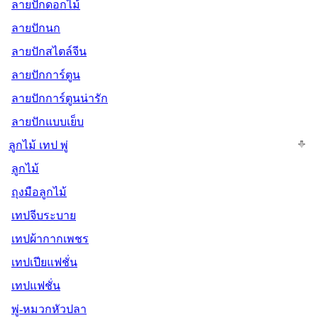
ลายปักดอกไม้
ลายปักนก
ลายปักสไตล์จีน
ลายปักการ์ตูน
ลายปักการ์ตูนน่ารัก
ลายปักแบบเย็บ
ลูกไม้ เทป พู่
ลูกไม้
ถุงมือลูกไม้
เทปจีบระบาย
เทปผ้ากากเพชร
เทปเปียแฟชั่น
เทปแฟชั่น
พู่-หมวกหัวปลา