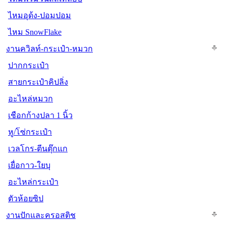
ไหมอุด้ง-ปอมปอม
ไหม SnowFlake
งานควิลท์-กระเป๋า-หมวก
ปากกระเป๋า
สายกระเป๋าคิปลิ่ง
อะไหล่หมวก
เชือกก้างปลา 1 นิ้ว
หู/โซ่กระเป๋า
เวลโกร-ตีนตุ๊กแก
เยื่อกาว-ใยบุ
อะไหล่กระเป๋า
ตัวห้อยซิป
งานปักและครอสติช