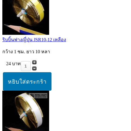
ริบบิ้นฟางญี่ปุ่น JSR10-12 เหลือง
กว้าง 1 ซม. ยาว 10 หลา
24 บาท