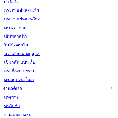
ผ้าใยบัว
กระดาษย่นแผ่นเล็ก
กระดาษย่นแผ่นใหญ่
เฟรมตาข่าย
เส้นพลาสติก
ใบไม้-ดอกไม้
ห่วง-สาย-พวงกุญแจ
เข็มกลัด-แป้น-กิ๊บ
กระดิ่ง-กระพรวน
ตา-จมูกติดตุ๊กตา
งานอดิเรก
เดคูพาจ
ขนไก่ฟ้า
งานแกะยางลบ