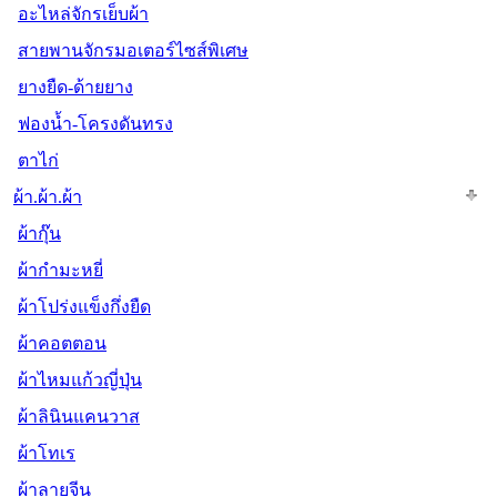
อะไหล่จักรเย็บผ้า
สายพานจักรมอเตอร์ไซส์พิเศษ
ยางยืด-ด้ายยาง
ฟองน้ำ-โครงดันทรง
ตาไก่
ผ้า.ผ้า.ผ้า
ผ้ากุ๊น
ผ้ากำมะหยี่
ผ้าโปร่งแข็งกึ่งยืด
ผ้าคอตตอน
ผ้าไหมแก้วญี่ปุ่น
ผ้าลินินแคนวาส
ผ้าโทเร
ผ้าลายจีน