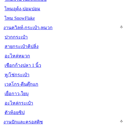
ไหมอุด้ง-ปอมปอม
ไหม SnowFlake
งานควิลท์-กระเป๋า-หมวก
ปากกระเป๋า
สายกระเป๋าคิปลิ่ง
อะไหล่หมวก
เชือกก้างปลา 1 นิ้ว
หู/โซ่กระเป๋า
เวลโกร-ตีนตุ๊กแก
เยื่อกาว-ใยบุ
อะไหล่กระเป๋า
ตัวห้อยซิป
งานปักและครอสติช