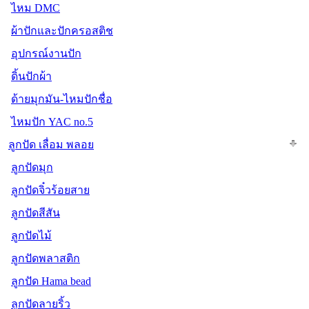
ไหม DMC
ผ้าปักและปักครอสติช
อุปกรณ์งานปัก
ดิ้นปักผ้า
ด้ายมุกมัน-ไหมปักชื่อ
ไหมปัก YAC no.5
ลูกปัด เลื่อม พลอย
ลูกปัดมุก
ลูกปัดจิ๋วร้อยสาย
ลูกปัดสีสัน
ลูกปัดไม้
ลูกปัดพลาสติก
ลูกปัด Hama bead
ลูกปัดลายริ้ว