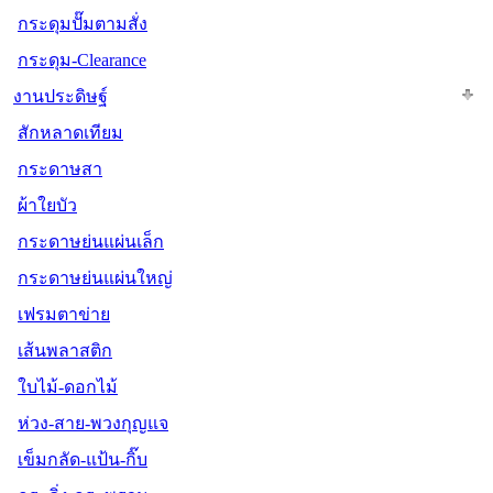
กระดุมปั๊มตามสั่ง
กระดุม-Clearance
งานประดิษฐ์
สักหลาดเทียม
กระดาษสา
ผ้าใยบัว
กระดาษย่นแผ่นเล็ก
กระดาษย่นแผ่นใหญ่
เฟรมตาข่าย
เส้นพลาสติก
ใบไม้-ดอกไม้
ห่วง-สาย-พวงกุญแจ
เข็มกลัด-แป้น-กิ๊บ