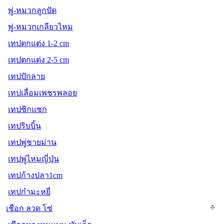
พู่-หมวกลูกปัด
พู่-หมวกเกลียวไหม
เทปตกแต่ง 1-2 cm
เทปตกแต่ง 2-5 cm
เทปปักลาย
เทปเลื่อมเพชรพลอย
เทปซิกแซก
เทปริบบิ้น
เทปพู่ชายม่าน
เทปพู่ไหมญี่ปุ่น
เทปก้างปลา1cm
เทปกำมะหยี่
เชือก ลวด โซ่