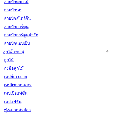
ลายปักดอกไม้
ลายปักนก
ลายปักสไตล์จีน
ลายปักการ์ตูน
ลายปักการ์ตูนน่ารัก
ลายปักแบบเย็บ
ลูกไม้ เทป พู่
ลูกไม้
ถุงมือลูกไม้
เทปจีบระบาย
เทปผ้ากากเพชร
เทปเปียแฟชั่น
เทปแฟชั่น
พู่-หมวกหัวปลา