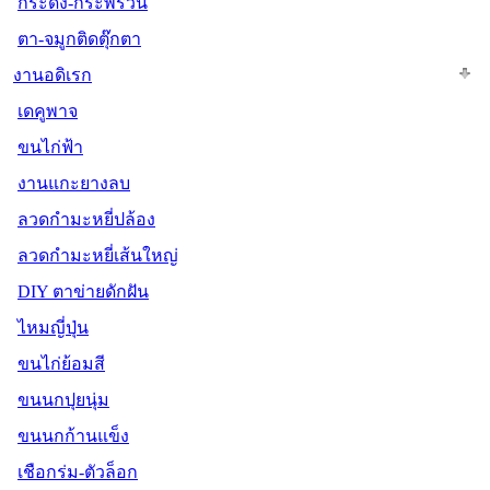
กระดิ่ง-กระพรวน
ตา-จมูกติดตุ๊กตา
งานอดิเรก
เดคูพาจ
ขนไก่ฟ้า
งานแกะยางลบ
ลวดกำมะหยี่ปล้อง
ลวดกำมะหยี่เส้นใหญ่
DIY ตาข่ายดักฝัน
ไหมญี่ปุ่น
ขนไก่ย้อมสี
ขนนกปุยนุ่ม
ขนนกก้านแข็ง
เชือกร่ม-ตัวล็อก