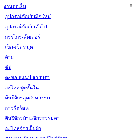
งานตัดเย็บ
อุปกรณ์ตัดเย็บมือใหม่
อุปกรณ์ตัดเย็บทั่วไป
กรรไกร-คัตเตอร์
เข็ม-เข็มหมุด
ด้าย
ซิป
ตะขอ สแนป สายบรา
อะไหล่ชุดชั้นใน
ตีนผีจักรอุตสาหกรรม
กาวรีดร้อน
ตีนผีจักรบ้าน/จักรธรรมดา
อะไหล่จักรเย็บผ้า