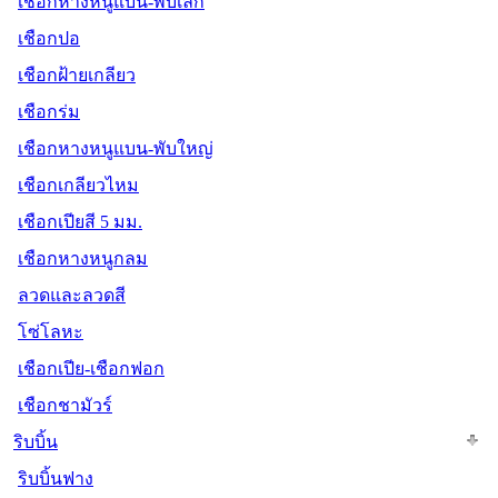
เชือกหางหนูแบน-พับเล็ก
เชือกปอ
เชือกฝ้ายเกลียว
เชือกร่ม
เชือกหางหนูแบน-พับใหญ่
เชือกเกลียวไหม
เชือกเปียสี 5 มม.
เชือกหางหนูกลม
ลวดและลวดสี
โซ่โลหะ
เชือกเปีย-เชือกฟอก
เชือกชามัวร์
ริบบิ้น
ริบบิ้นฟาง