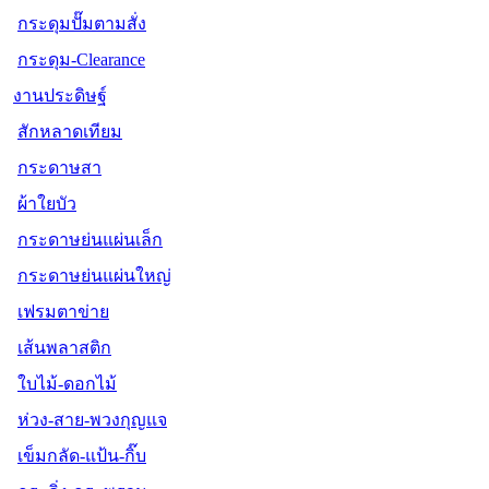
กระดุมปั๊มตามสั่ง
กระดุม-Clearance
งานประดิษฐ์
สักหลาดเทียม
กระดาษสา
ผ้าใยบัว
กระดาษย่นแผ่นเล็ก
กระดาษย่นแผ่นใหญ่
เฟรมตาข่าย
เส้นพลาสติก
ใบไม้-ดอกไม้
ห่วง-สาย-พวงกุญแจ
เข็มกลัด-แป้น-กิ๊บ