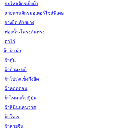
อะไหล่จักรเย็บผ้า
สายพานจักรมอเตอร์ไซส์พิเศษ
ยางยืด-ด้ายยาง
ฟองน้ำ-โครงดันทรง
ตาไก่
ผ้า.ผ้า.ผ้า
ผ้ากุ๊น
ผ้ากำมะหยี่
ผ้าโปร่งแข็งกึ่งยืด
ผ้าคอตตอน
ผ้าไหมแก้วญี่ปุ่น
ผ้าลินินแคนวาส
ผ้าโทเร
ผ้าลายจีน