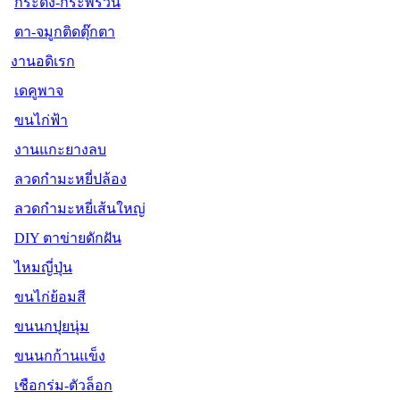
กระดิ่ง-กระพรวน
ตา-จมูกติดตุ๊กตา
งานอดิเรก
เดคูพาจ
ขนไก่ฟ้า
งานแกะยางลบ
ลวดกำมะหยี่ปล้อง
ลวดกำมะหยี่เส้นใหญ่
DIY ตาข่ายดักฝัน
ไหมญี่ปุ่น
ขนไก่ย้อมสี
ขนนกปุยนุ่ม
ขนนกก้านแข็ง
เชือกร่ม-ตัวล็อก