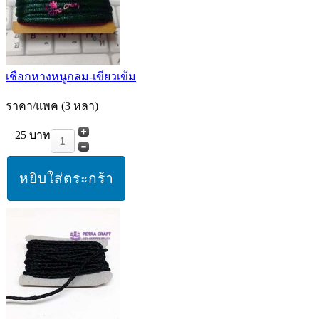
เชือกหางหนูกลม-เขียวเข้ม
ราคา/แพค (3 หลา)
25 บาท