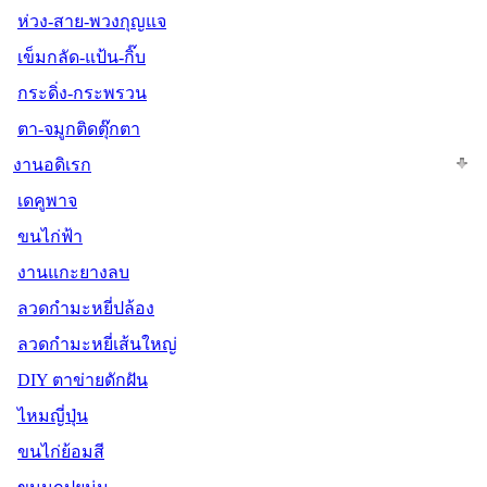
ห่วง-สาย-พวงกุญแจ
เข็มกลัด-แป้น-กิ๊บ
กระดิ่ง-กระพรวน
ตา-จมูกติดตุ๊กตา
งานอดิเรก
เดคูพาจ
ขนไก่ฟ้า
งานแกะยางลบ
ลวดกำมะหยี่ปล้อง
ลวดกำมะหยี่เส้นใหญ่
DIY ตาข่ายดักฝัน
ไหมญี่ปุ่น
ขนไก่ย้อมสี