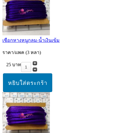
เชือกหางหนูกลม-น้ำเงินเข้ม
ราคา/แพค (3 หลา)
25 บาท