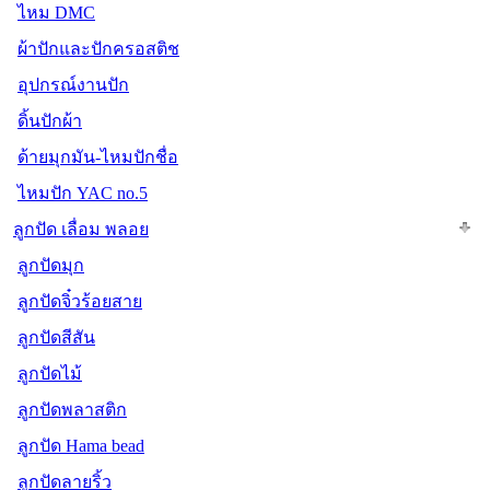
ไหม DMC
ผ้าปักและปักครอสติช
อุปกรณ์งานปัก
ดิ้นปักผ้า
ด้ายมุกมัน-ไหมปักชื่อ
ไหมปัก YAC no.5
ลูกปัด เลื่อม พลอย
ลูกปัดมุก
ลูกปัดจิ๋วร้อยสาย
ลูกปัดสีสัน
ลูกปัดไม้
ลูกปัดพลาสติก
ลูกปัด Hama bead
ลูกปัดลายริ้ว