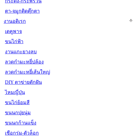
กระดิ่ง-กระพรวน
ตา-จมูกติดตุ๊กตา
งานอดิเรก
เดคูพาจ
ขนไก่ฟ้า
งานแกะยางลบ
ลวดกำมะหยี่ปล้อง
ลวดกำมะหยี่เส้นใหญ่
DIY ตาข่ายดักฝัน
ไหมญี่ปุ่น
ขนไก่ย้อมสี
ขนนกปุยนุ่ม
ขนนกก้านแข็ง
เชือกร่ม-ตัวล็อก