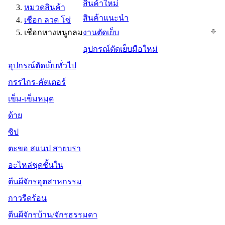
สินค้าใหม่
หมวดสินค้า
สินค้าแนะนำ
เชือก ลวด โซ่
เชือกหางหนูกลม
งานตัดเย็บ
อุปกรณ์ตัดเย็บมือใหม่
อุปกรณ์ตัดเย็บทั่วไป
กรรไกร-คัตเตอร์
เข็ม-เข็มหมุด
ด้าย
ซิป
ตะขอ สแนป สายบรา
อะไหล่ชุดชั้นใน
ตีนผีจักรอุตสาหกรรม
กาวรีดร้อน
ตีนผีจักรบ้าน/จักรธรรมดา