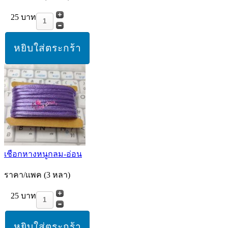
25 บาท
เชือกหางหนูกลม-อ่อน
ราคา/แพค (3 หลา)
25 บาท