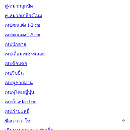
พู่-หมวกลูกปัด
พู่-หมวกเกลียวไหม
เทปตกแต่ง 1-2 cm
เทปตกแต่ง 2-5 cm
เทปปักลาย
เทปเลื่อมเพชรพลอย
เทปซิกแซก
เทปริบบิ้น
เทปพู่ชายม่าน
เทปพู่ไหมญี่ปุ่น
เทปก้างปลา1cm
เทปกำมะหยี่
เชือก ลวด โซ่