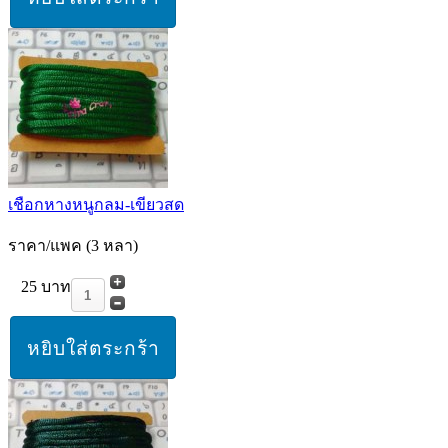
เชือกหางหนูกลม-เขียวสด
ราคา/แพค (3 หลา)
25 บาท