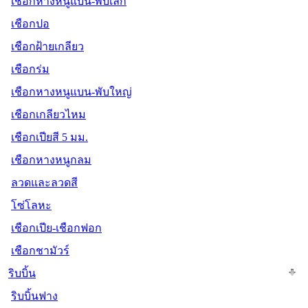
เชือกหางหนูแบน-พับเล็ก
เชือกปอ
เชือกฝ้ายเกลียว
เชือกร่ม
เชือกหางหนูแบน-พับใหญ่
เชือกเกลียวไหม
เชือกเปียสี 5 มม.
เชือกหางหนูกลม
ลวดและลวดสี
โซ่โลหะ
เชือกเปีย-เชือกฟอก
เชือกชามัวร์
ริบบิ้น
ริบบิ้นฟาง