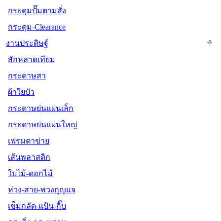
กระดุมปั๊มตามสั่ง
กระดุม-Clearance
งานประดิษฐ์
สักหลาดเทียม
กระดาษสา
ผ้าใยบัว
กระดาษย่นแผ่นเล็ก
กระดาษย่นแผ่นใหญ่
เฟรมตาข่าย
เส้นพลาสติก
ใบไม้-ดอกไม้
ห่วง-สาย-พวงกุญแจ
เข็มกลัด-แป้น-กิ๊บ