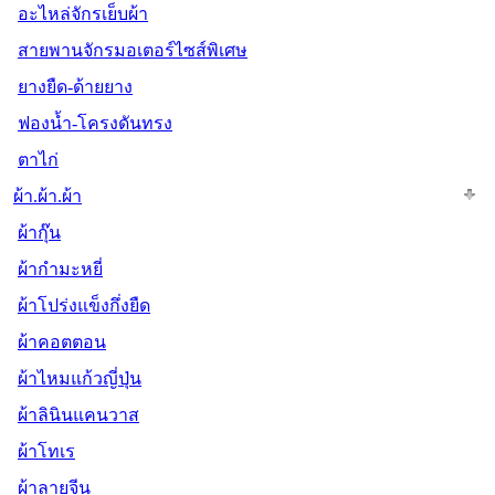
อะไหล่จักรเย็บผ้า
สายพานจักรมอเตอร์ไซส์พิเศษ
ยางยืด-ด้ายยาง
ฟองน้ำ-โครงดันทรง
ตาไก่
ผ้า.ผ้า.ผ้า
ผ้ากุ๊น
ผ้ากำมะหยี่
ผ้าโปร่งแข็งกึ่งยืด
ผ้าคอตตอน
ผ้าไหมแก้วญี่ปุ่น
ผ้าลินินแคนวาส
ผ้าโทเร
ผ้าลายจีน