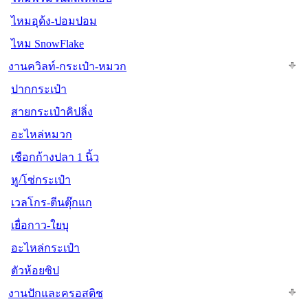
ไหมอุด้ง-ปอมปอม
ไหม SnowFlake
งานควิลท์-กระเป๋า-หมวก
ปากกระเป๋า
สายกระเป๋าคิปลิ่ง
อะไหล่หมวก
เชือกก้างปลา 1 นิ้ว
หู/โซ่กระเป๋า
เวลโกร-ตีนตุ๊กแก
เยื่อกาว-ใยบุ
อะไหล่กระเป๋า
ตัวห้อยซิป
งานปักและครอสติช