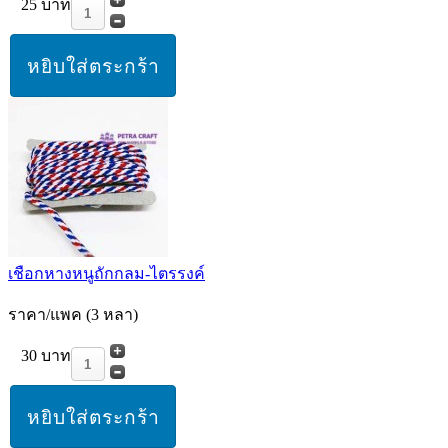
25 บาท
เชือกหางหนูถักกลม-ไตรรงค์
ราคา/แพค (3 หลา)
30 บาท