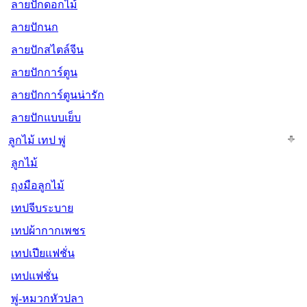
ลายปักดอกไม้
ลายปักนก
ลายปักสไตล์จีน
ลายปักการ์ตูน
ลายปักการ์ตูนน่ารัก
ลายปักแบบเย็บ
ลูกไม้ เทป พู่
ลูกไม้
ถุงมือลูกไม้
เทปจีบระบาย
เทปผ้ากากเพชร
เทปเปียแฟชั่น
เทปแฟชั่น
พู่-หมวกหัวปลา