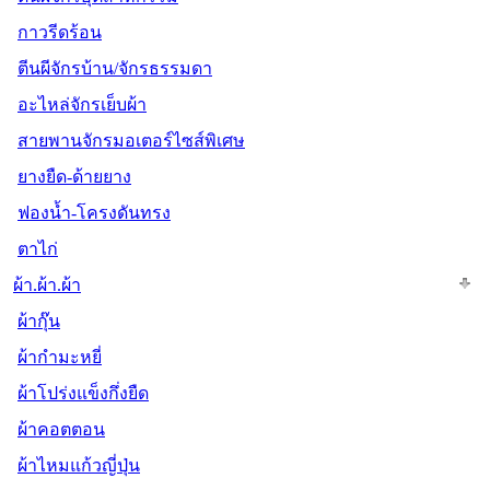
กาวรีดร้อน
ตีนผีจักรบ้าน/จักรธรรมดา
อะไหล่จักรเย็บผ้า
สายพานจักรมอเตอร์ไซส์พิเศษ
ยางยืด-ด้ายยาง
ฟองน้ำ-โครงดันทรง
ตาไก่
ผ้า.ผ้า.ผ้า
ผ้ากุ๊น
ผ้ากำมะหยี่
ผ้าโปร่งแข็งกึ่งยืด
ผ้าคอตตอน
ผ้าไหมแก้วญี่ปุ่น