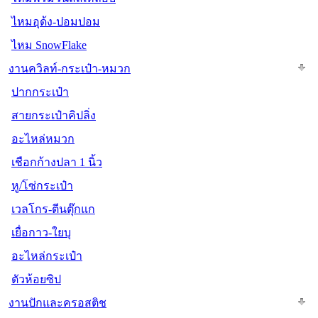
ไหมอุด้ง-ปอมปอม
ไหม SnowFlake
งานควิลท์-กระเป๋า-หมวก
ปากกระเป๋า
สายกระเป๋าคิปลิ่ง
อะไหล่หมวก
เชือกก้างปลา 1 นิ้ว
หู/โซ่กระเป๋า
เวลโกร-ตีนตุ๊กแก
เยื่อกาว-ใยบุ
อะไหล่กระเป๋า
ตัวห้อยซิป
งานปักและครอสติช