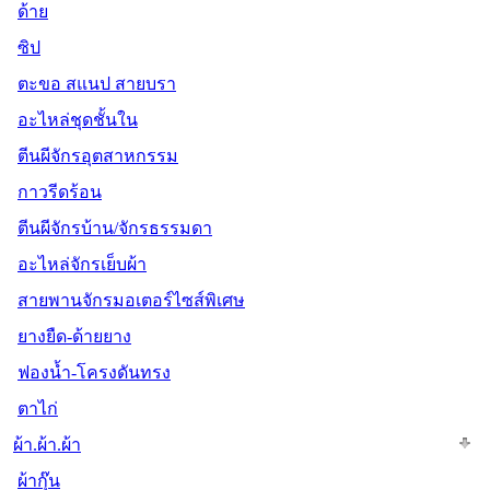
ด้าย
ซิป
ตะขอ สแนป สายบรา
อะไหล่ชุดชั้นใน
ตีนผีจักรอุตสาหกรรม
กาวรีดร้อน
ตีนผีจักรบ้าน/จักรธรรมดา
อะไหล่จักรเย็บผ้า
สายพานจักรมอเตอร์ไซส์พิเศษ
ยางยืด-ด้ายยาง
ฟองน้ำ-โครงดันทรง
ตาไก่
ผ้า.ผ้า.ผ้า
ผ้ากุ๊น