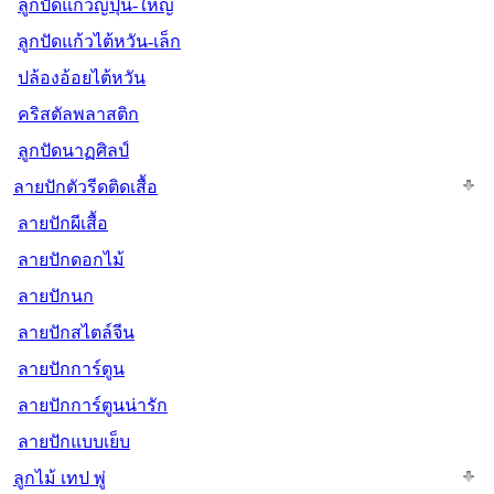
ลูกปัดแก้วญี่ปุ่น-ใหญ่
ลูกปัดแก้วไต้หวัน-เล็ก
ปล้องอ้อยไต้หวัน
คริสตัลพลาสติก
ลูกปัดนาฏศิลป์
ลายปักตัวรีดติดเสื้อ
ลายปักผีเสื้อ
ลายปักดอกไม้
ลายปักนก
ลายปักสไตล์จีน
ลายปักการ์ตูน
ลายปักการ์ตูนน่ารัก
ลายปักแบบเย็บ
ลูกไม้ เทป พู่