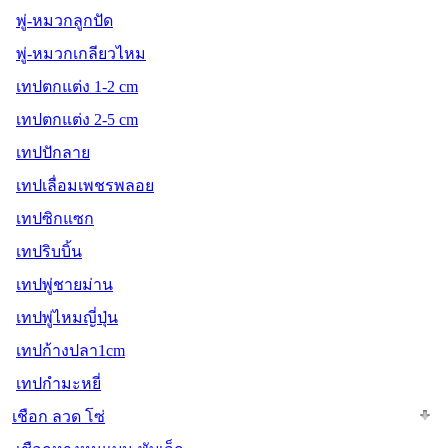
พู่-หมวกลูกปัด
พู่-หมวกเกลียวไหม
เทปตกแต่ง 1-2 cm
เทปตกแต่ง 2-5 cm
เทปปักลาย
เทปเลื่อมเพชรพลอย
เทปซิกแซก
เทปริบบิ้น
เทปพู่ชายม่าน
เทปพู่ไหมญี่ปุ่น
เทปก้างปลา1cm
เทปกำมะหยี่
เชือก ลวด โซ่