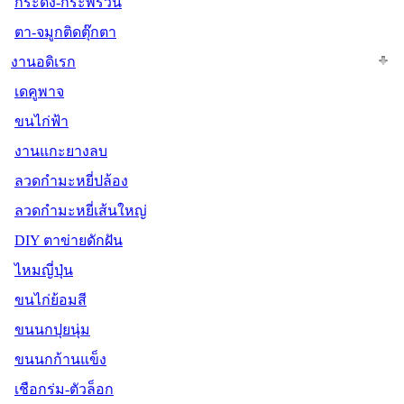
กระดิ่ง-กระพรวน
ตา-จมูกติดตุ๊กตา
งานอดิเรก
เดคูพาจ
ขนไก่ฟ้า
งานแกะยางลบ
ลวดกำมะหยี่ปล้อง
ลวดกำมะหยี่เส้นใหญ่
DIY ตาข่ายดักฝัน
ไหมญี่ปุ่น
ขนไก่ย้อมสี
ขนนกปุยนุ่ม
ขนนกก้านแข็ง
เชือกร่ม-ตัวล็อก