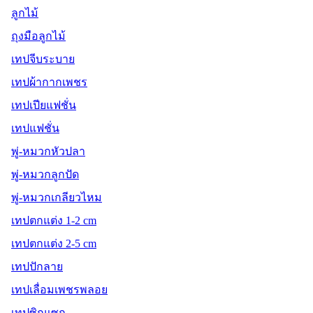
ลูกไม้
ถุงมือลูกไม้
เทปจีบระบาย
เทปผ้ากากเพชร
เทปเปียแฟชั่น
เทปแฟชั่น
พู่-หมวกหัวปลา
พู่-หมวกลูกปัด
พู่-หมวกเกลียวไหม
เทปตกแต่ง 1-2 cm
เทปตกแต่ง 2-5 cm
เทปปักลาย
เทปเลื่อมเพชรพลอย
เทปซิกแซก