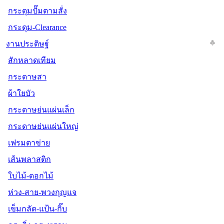
กระดุมปั๊มตามสั่ง
กระดุม-Clearance
งานประดิษฐ์
สักหลาดเทียม
กระดาษสา
ผ้าใยบัว
กระดาษย่นแผ่นเล็ก
กระดาษย่นแผ่นใหญ่
เฟรมตาข่าย
เส้นพลาสติก
ใบไม้-ดอกไม้
ห่วง-สาย-พวงกุญแจ
เข็มกลัด-แป้น-กิ๊บ