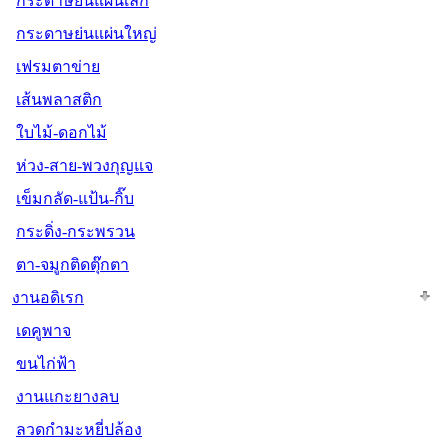
กระดาษย่นแผ่นเล็ก
กระดาษย่นแผ่นใหญ่
เฟรมตาข่าย
เส้นพลาสติก
ใบไม้-ดอกไม้
ห่วง-สาย-พวงกุญแจ
เข็มกลัด-แป้น-กิ๊บ
กระดิ่ง-กระพรวน
ตา-จมูกติดตุ๊กตา
งานอดิเรก
เดคูพาจ
ขนไก่ฟ้า
งานแกะยางลบ
ลวดกำมะหยี่ปล้อง