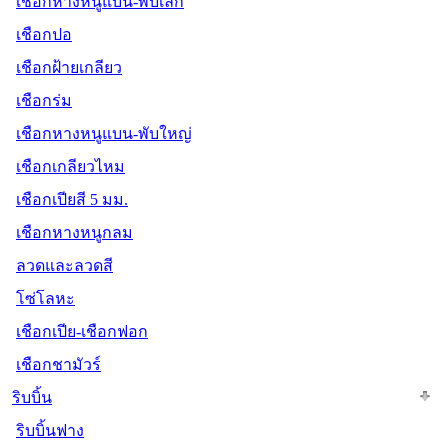
เชือกหางหนูแบน-พับเล็ก
เชือกปอ
เชือกฝ้ายเกลียว
เชือกร่ม
เชือกหางหนูแบน-พับใหญ่
เชือกเกลียวไหม
เชือกเปียสี 5 มม.
เชือกหางหนูกลม
ลวดและลวดสี
โซ่โลหะ
เชือกเปีย-เชือกฟอก
เชือกชามัวร์
ริบบิ้น
ริบบิ้นฟาง