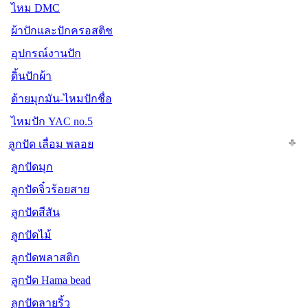
ไหม DMC
ผ้าปักและปักครอสติช
อุปกรณ์งานปัก
ดิ้นปักผ้า
ด้ายมุกมัน-ไหมปักชื่อ
ไหมปัก YAC no.5
ลูกปัด เลื่อม พลอย
ลูกปัดมุก
ลูกปัดจิ๋วร้อยสาย
ลูกปัดสีสัน
ลูกปัดไม้
ลูกปัดพลาสติก
ลูกปัด Hama bead
ลูกปัดลายริ้ว