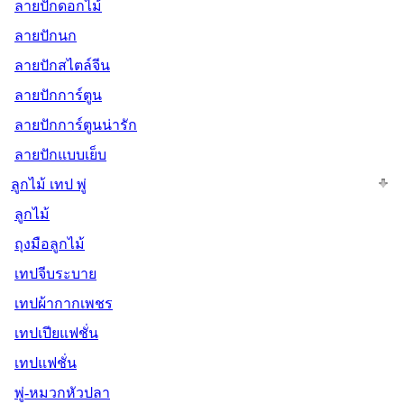
ลายปักดอกไม้
ลายปักนก
ลายปักสไตล์จีน
ลายปักการ์ตูน
ลายปักการ์ตูนน่ารัก
ลายปักแบบเย็บ
ลูกไม้ เทป พู่
ลูกไม้
ถุงมือลูกไม้
เทปจีบระบาย
เทปผ้ากากเพชร
เทปเปียแฟชั่น
เทปแฟชั่น
พู่-หมวกหัวปลา