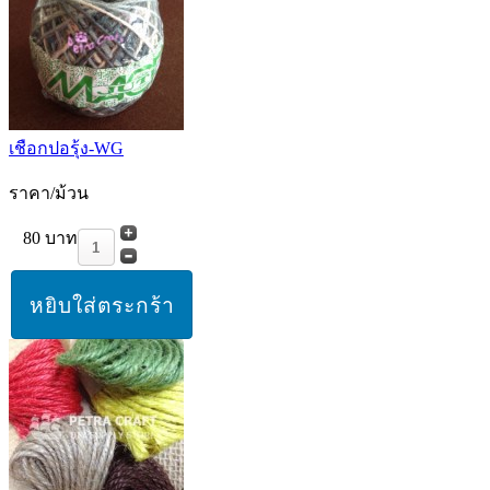
เชือกปอรุ้ง-WG
ราคา/ม้วน
80 บาท