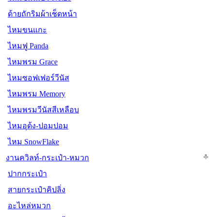
ด้ายถักริมผ้าเช็ดหน้า
ไหมขนแกะ
ไหมฟู Panda
ไหมพรม Grace
ไหมซอฟเฟอร์วีนัส
ไหมพรม Memory
ไหมพรมวีนัสสีเหลือบ
ไหมอุด้ง-ปอมปอม
ไหม SnowFlake
งานควิลท์-กระเป๋า-หมวก
ปากกระเป๋า
สายกระเป๋าคิปลิ่ง
อะไหล่หมวก