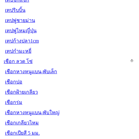
เทปริบบิ้น
เทปพู่ชายม่าน
เทปพู่ไหมญี่ปุ่น
เทปก้างปลา1cm
เทปกำมะหยี่
เชือก ลวด โซ่
เชือกหางหนูแบน-พับเล็ก
เชือกปอ
เชือกฝ้ายเกลียว
เชือกร่ม
เชือกหางหนูแบน-พับใหญ่
เชือกเกลียวไหม
เชือกเปียสี 5 มม.