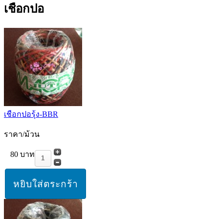
เชือกปอ
เชือกปอรุ้ง-BBR
ราคา/ม้วน
80 บาท