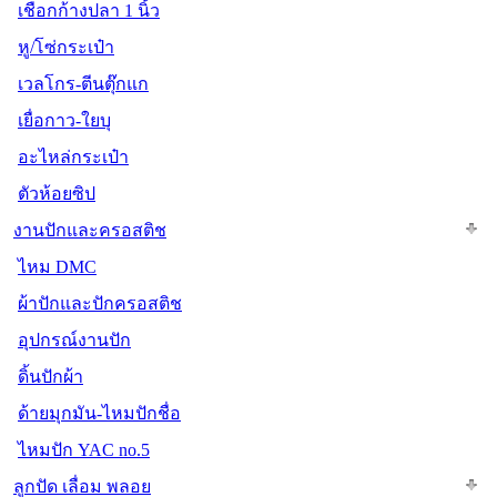
เชือกก้างปลา 1 นิ้ว
หู/โซ่กระเป๋า
เวลโกร-ตีนตุ๊กแก
เยื่อกาว-ใยบุ
อะไหล่กระเป๋า
ตัวห้อยซิป
งานปักและครอสติช
ไหม DMC
ผ้าปักและปักครอสติช
อุปกรณ์งานปัก
ดิ้นปักผ้า
ด้ายมุกมัน-ไหมปักชื่อ
ไหมปัก YAC no.5
ลูกปัด เลื่อม พลอย