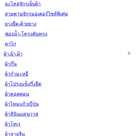
อะไหล่จักรเย็บผ้า
สายพานจักรมอเตอร์ไซส์พิเศษ
ยางยืด-ด้ายยาง
ฟองน้ำ-โครงดันทรง
ตาไก่
ผ้า.ผ้า.ผ้า
ผ้ากุ๊น
ผ้ากำมะหยี่
ผ้าโปร่งแข็งกึ่งยืด
ผ้าคอตตอน
ผ้าไหมแก้วญี่ปุ่น
ผ้าลินินแคนวาส
ผ้าโทเร
ผ้าลายจีน