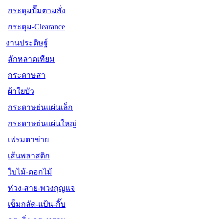
กระดุมปั๊มตามสั่ง
กระดุม-Clearance
งานประดิษฐ์
สักหลาดเทียม
กระดาษสา
ผ้าใยบัว
กระดาษย่นแผ่นเล็ก
กระดาษย่นแผ่นใหญ่
เฟรมตาข่าย
เส้นพลาสติก
ใบไม้-ดอกไม้
ห่วง-สาย-พวงกุญแจ
เข็มกลัด-แป้น-กิ๊บ