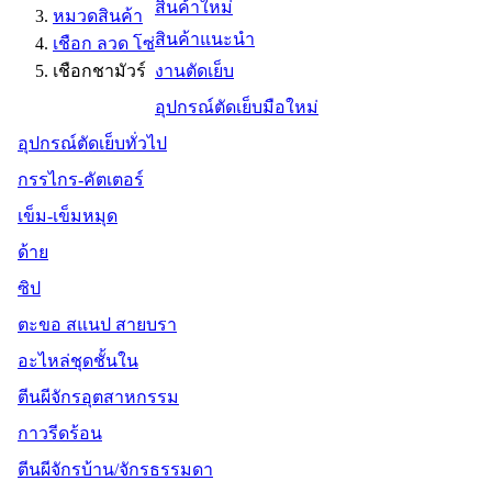
สินค้าใหม่
หมวดสินค้า
สินค้าแนะนำ
เชือก ลวด โซ่
เชือกชามัวร์
งานตัดเย็บ
อุปกรณ์ตัดเย็บมือใหม่
อุปกรณ์ตัดเย็บทั่วไป
กรรไกร-คัตเตอร์
เข็ม-เข็มหมุด
ด้าย
ซิป
ตะขอ สแนป สายบรา
อะไหล่ชุดชั้นใน
ตีนผีจักรอุตสาหกรรม
กาวรีดร้อน
ตีนผีจักรบ้าน/จักรธรรมดา