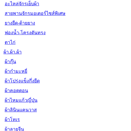
อะไหล่จักรเย็บผ้า
สายพานจักรมอเตอร์ไซส์พิเศษ
ยางยืด-ด้ายยาง
ฟองน้ำ-โครงดันทรง
ตาไก่
ผ้า.ผ้า.ผ้า
ผ้ากุ๊น
ผ้ากำมะหยี่
ผ้าโปร่งแข็งกึ่งยืด
ผ้าคอตตอน
ผ้าไหมแก้วญี่ปุ่น
ผ้าลินินแคนวาส
ผ้าโทเร
ผ้าลายจีน