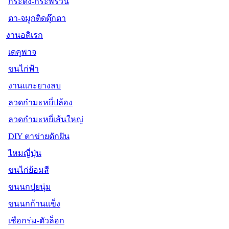
กระดิ่ง-กระพรวน
ตา-จมูกติดตุ๊กตา
งานอดิเรก
เดคูพาจ
ขนไก่ฟ้า
งานแกะยางลบ
ลวดกำมะหยี่ปล้อง
ลวดกำมะหยี่เส้นใหญ่
DIY ตาข่ายดักฝัน
ไหมญี่ปุ่น
ขนไก่ย้อมสี
ขนนกปุยนุ่ม
ขนนกก้านแข็ง
เชือกร่ม-ตัวล็อก