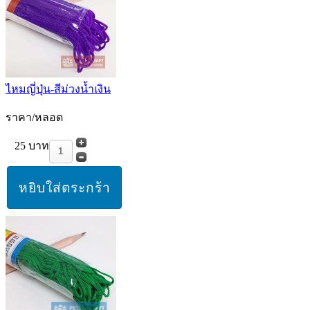
ไหมญี่ปุ่น-สีม่วงน้ำเงิน
ราคา/หลอด
25 บาท