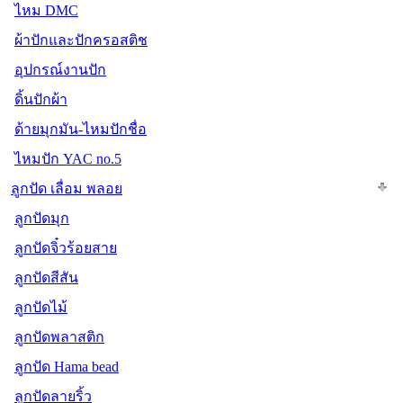
ไหม DMC
ผ้าปักและปักครอสติช
อุปกรณ์งานปัก
ดิ้นปักผ้า
ด้ายมุกมัน-ไหมปักชื่อ
ไหมปัก YAC no.5
ลูกปัด เลื่อม พลอย
ลูกปัดมุก
ลูกปัดจิ๋วร้อยสาย
ลูกปัดสีสัน
ลูกปัดไม้
ลูกปัดพลาสติก
ลูกปัด Hama bead
ลูกปัดลายริ้ว