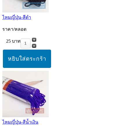
ไหมญี่ปุ่น-สีดำ
ราคา/หลอด
25 บาท
ไหมญี่ปุ่น-สีน้ำเงิน