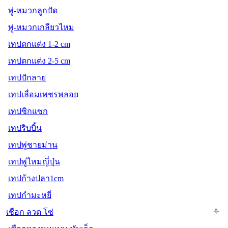
พู่-หมวกลูกปัด
พู่-หมวกเกลียวไหม
เทปตกแต่ง 1-2 cm
เทปตกแต่ง 2-5 cm
เทปปักลาย
เทปเลื่อมเพชรพลอย
เทปซิกแซก
เทปริบบิ้น
เทปพู่ชายม่าน
เทปพู่ไหมญี่ปุ่น
เทปก้างปลา1cm
เทปกำมะหยี่
เชือก ลวด โซ่