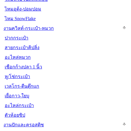
ไหมอุด้ง-ปอมปอม
ไหม SnowFlake
งานควิลท์-กระเป๋า-หมวก
ปากกระเป๋า
สายกระเป๋าคิปลิ่ง
อะไหล่หมวก
เชือกก้างปลา 1 นิ้ว
หู/โซ่กระเป๋า
เวลโกร-ตีนตุ๊กแก
เยื่อกาว-ใยบุ
อะไหล่กระเป๋า
ตัวห้อยซิป
งานปักและครอสติช