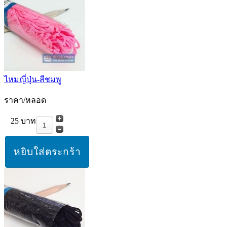
ไหมญี่ปุ่น-สีชมพู
ราคา/หลอด
25 บาท