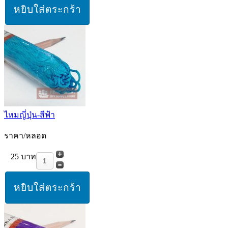
ไหมญี่ปุ่น-สีฟ้า
ราคา/หลอด
25 บาท