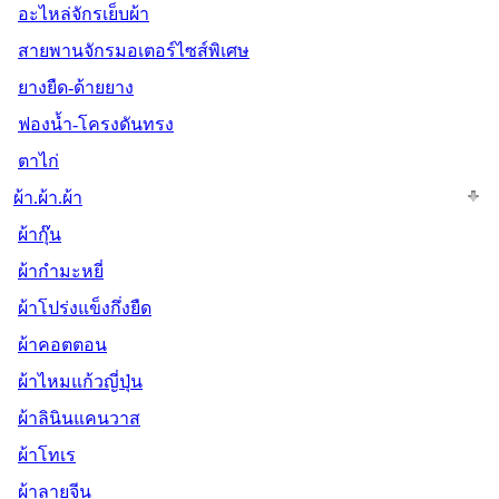
อะไหล่จักรเย็บผ้า
สายพานจักรมอเตอร์ไซส์พิเศษ
ยางยืด-ด้ายยาง
ฟองน้ำ-โครงดันทรง
ตาไก่
ผ้า.ผ้า.ผ้า
ผ้ากุ๊น
ผ้ากำมะหยี่
ผ้าโปร่งแข็งกึ่งยืด
ผ้าคอตตอน
ผ้าไหมแก้วญี่ปุ่น
ผ้าลินินแคนวาส
ผ้าโทเร
ผ้าลายจีน