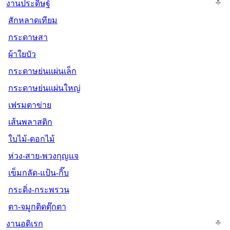
งานประดิษฐ์
สักหลาดเทียม
กระดาษสา
ผ้าใยบัว
กระดาษย่นแผ่นเล็ก
กระดาษย่นแผ่นใหญ่
เฟรมตาข่าย
เส้นพลาสติก
ใบไม้-ดอกไม้
ห่วง-สาย-พวงกุญแจ
เข็มกลัด-แป้น-กิ๊บ
กระดิ่ง-กระพรวน
ตา-จมูกติดตุ๊กตา
งานอดิเรก