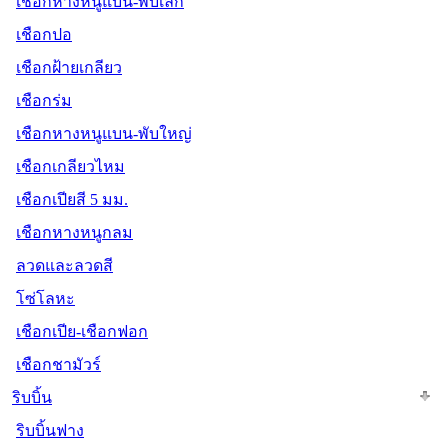
เชือกหางหนูแบน-พับเล็ก
เชือกปอ
เชือกฝ้ายเกลียว
เชือกร่ม
เชือกหางหนูแบน-พับใหญ่
เชือกเกลียวไหม
เชือกเปียสี 5 มม.
เชือกหางหนูกลม
ลวดและลวดสี
โซ่โลหะ
เชือกเปีย-เชือกฟอก
เชือกชามัวร์
ริบบิ้น
ริบบิ้นฟาง