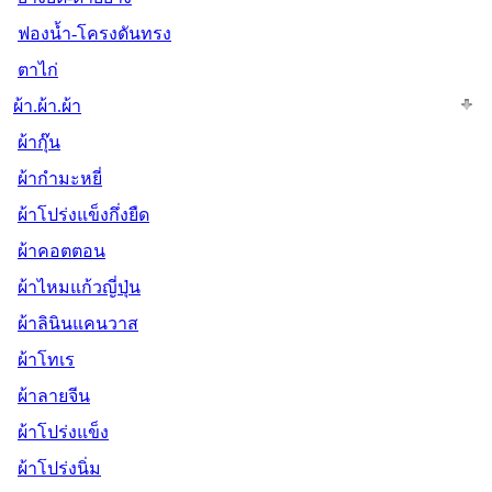
ฟองน้ำ-โครงดันทรง
ตาไก่
ผ้า.ผ้า.ผ้า
ผ้ากุ๊น
ผ้ากำมะหยี่
ผ้าโปร่งแข็งกึ่งยืด
ผ้าคอตตอน
ผ้าไหมแก้วญี่ปุ่น
ผ้าลินินแคนวาส
ผ้าโทเร
ผ้าลายจีน
ผ้าโปร่งแข็ง
ผ้าโปร่งนิ่ม