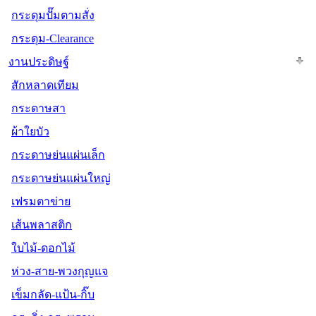
กระดุมปั๊มตามสั่ง
กระดุม-Clearance
งานประดิษฐ์
สักหลาดเทียม
กระดาษสา
ผ้าใยบัว
กระดาษย่นแผ่นเล็ก
กระดาษย่นแผ่นใหญ่
เฟรมตาข่าย
เส้นพลาสติก
ใบไม้-ดอกไม้
ห่วง-สาย-พวงกุญแจ
เข็มกลัด-แป้น-กิ๊บ