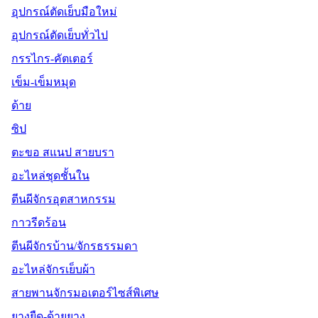
อุปกรณ์ตัดเย็บมือใหม่
อุปกรณ์ตัดเย็บทั่วไป
กรรไกร-คัตเตอร์
เข็ม-เข็มหมุด
ด้าย
ซิป
ตะขอ สแนป สายบรา
อะไหล่ชุดชั้นใน
ตีนผีจักรอุตสาหกรรม
กาวรีดร้อน
ตีนผีจักรบ้าน/จักรธรรมดา
อะไหล่จักรเย็บผ้า
สายพานจักรมอเตอร์ไซส์พิเศษ
ยางยืด-ด้ายยาง