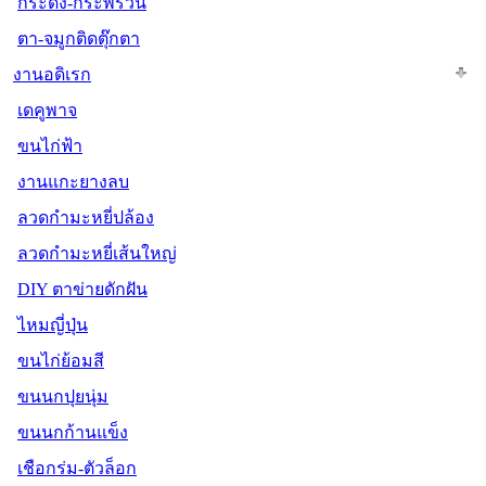
กระดิ่ง-กระพรวน
ตา-จมูกติดตุ๊กตา
งานอดิเรก
เดคูพาจ
ขนไก่ฟ้า
งานแกะยางลบ
ลวดกำมะหยี่ปล้อง
ลวดกำมะหยี่เส้นใหญ่
DIY ตาข่ายดักฝัน
ไหมญี่ปุ่น
ขนไก่ย้อมสี
ขนนกปุยนุ่ม
ขนนกก้านแข็ง
เชือกร่ม-ตัวล็อก