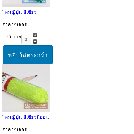
ไหมญี่ปุ่น-สีเขียว
ราคา/หลอด
25 บาท
ไหมญี่ปุ่น-สีเขียวนีออน
ราคา/หลอด