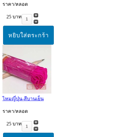
ราคา/หลอด
25 บาท
ไหมญี่ปุ่น-สีบานเย็น
ราคา/หลอด
25 บาท