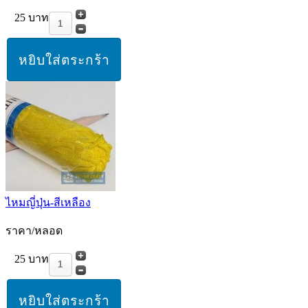
25 บาท
ไหมญี่ปุ่น-สีเหลือง
ราคา/หลอด
25 บาท