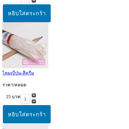
ไหมญี่ปุ่น-สีครีม
ราคา/หลอด
25 บาท