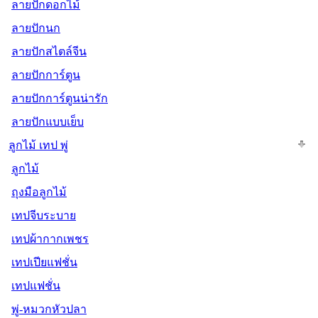
ลายปักดอกไม้
ลายปักนก
ลายปักสไตล์จีน
ลายปักการ์ตูน
ลายปักการ์ตูนน่ารัก
ลายปักแบบเย็บ
ลูกไม้ เทป พู่
ลูกไม้
ถุงมือลูกไม้
เทปจีบระบาย
เทปผ้ากากเพชร
เทปเปียแฟชั่น
เทปแฟชั่น
พู่-หมวกหัวปลา