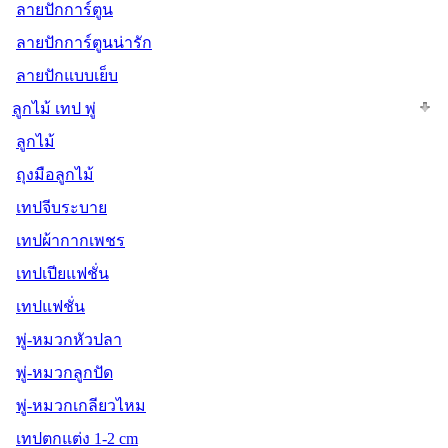
ลายปักการ์ตูน
ลายปักการ์ตูนน่ารัก
ลายปักแบบเย็บ
ลูกไม้ เทป พู่
ลูกไม้
ถุงมือลูกไม้
เทปจีบระบาย
เทปผ้ากากเพชร
เทปเปียแฟชั่น
เทปแฟชั่น
พู่-หมวกหัวปลา
พู่-หมวกลูกปัด
พู่-หมวกเกลียวไหม
เทปตกแต่ง 1-2 cm