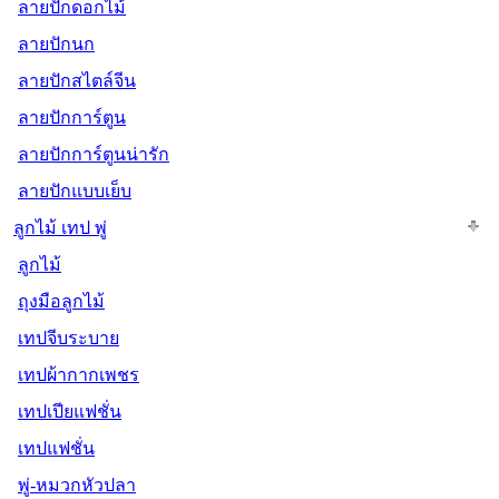
ลายปักดอกไม้
ลายปักนก
ลายปักสไตล์จีน
ลายปักการ์ตูน
ลายปักการ์ตูนน่ารัก
ลายปักแบบเย็บ
ลูกไม้ เทป พู่
ลูกไม้
ถุงมือลูกไม้
เทปจีบระบาย
เทปผ้ากากเพชร
เทปเปียแฟชั่น
เทปแฟชั่น
พู่-หมวกหัวปลา