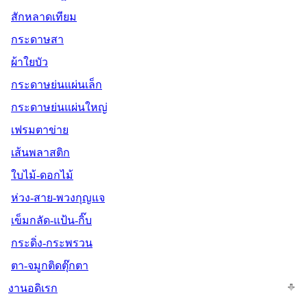
สักหลาดเทียม
กระดาษสา
ผ้าใยบัว
กระดาษย่นแผ่นเล็ก
กระดาษย่นแผ่นใหญ่
เฟรมตาข่าย
เส้นพลาสติก
ใบไม้-ดอกไม้
ห่วง-สาย-พวงกุญแจ
เข็มกลัด-แป้น-กิ๊บ
กระดิ่ง-กระพรวน
ตา-จมูกติดตุ๊กตา
งานอดิเรก