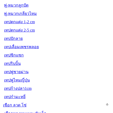
พู่-หมวกลูกปัด
พู่-หมวกเกลียวไหม
เทปตกแต่ง 1-2 cm
เทปตกแต่ง 2-5 cm
เทปปักลาย
เทปเลื่อมเพชรพลอย
เทปซิกแซก
เทปริบบิ้น
เทปพู่ชายม่าน
เทปพู่ไหมญี่ปุ่น
เทปก้างปลา1cm
เทปกำมะหยี่
เชือก ลวด โซ่