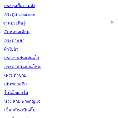
กระดุมปั๊มตามสั่ง
กระดุม-Clearance
งานประดิษฐ์
สักหลาดเทียม
กระดาษสา
ผ้าใยบัว
กระดาษย่นแผ่นเล็ก
กระดาษย่นแผ่นใหญ่
เฟรมตาข่าย
เส้นพลาสติก
ใบไม้-ดอกไม้
ห่วง-สาย-พวงกุญแจ
เข็มกลัด-แป้น-กิ๊บ