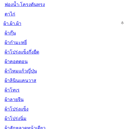
ฟองน้ำ-โครงดันทรง
ตาไก่
ผ้า.ผ้า.ผ้า
ผ้ากุ๊น
ผ้ากำมะหยี่
ผ้าโปร่งแข็งกึ่งยืด
ผ้าคอตตอน
ผ้าไหมแก้วญี่ปุ่น
ผ้าลินินแคนวาส
ผ้าโทเร
ผ้าลายจีน
ผ้าโปร่งแข็ง
ผ้าโปร่งนิ่ม
ผ้าสักหลาดหน้าเดียว