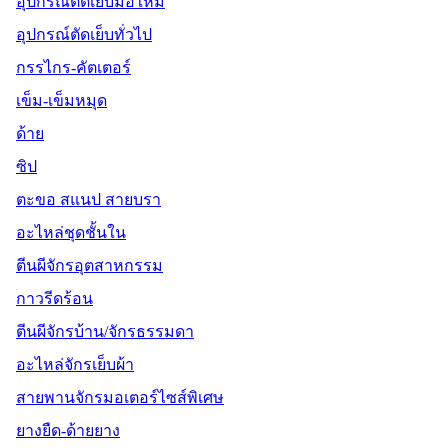
อุปกรณ์ตัดเย็บมือใหม่
อุปกรณ์ตัดเย็บทั่วไป
กรรไกร-คัตเตอร์
เข็ม-เข็มหมุด
ด้าย
ซิป
ตะขอ สแนป สายบรา
อะไหล่ชุดชั้นใน
ตีนผีจักรอุตสาหกรรม
กาวรีดร้อน
ตีนผีจักรบ้าน/จักรธรรมดา
อะไหล่จักรเย็บผ้า
สายพานจักรมอเตอร์ไซส์พิเศษ
ยางยืด-ด้ายยาง