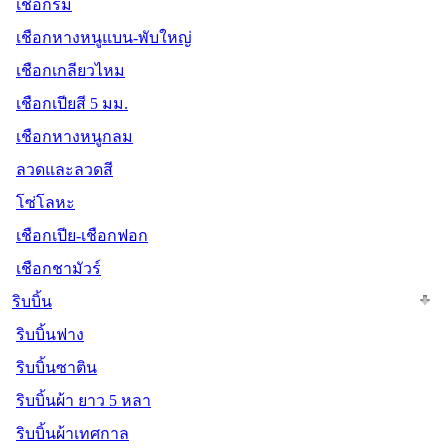
เชือกร่ม
เชือกหางหนูแบน-พับใหญ่
เชือกเกลียวไหม
เชือกเปียสี 5 มม.
เชือกหางหนูกลม
ลวดและลวดสี
โซ่โลหะ
เชือกเปีย-เชือกฟอก
เชือกชามัวร์
ริบบิ้น
ริบบิ้นฟาง
ริบบิ้นซาติน
ริบบิ้นผ้า ยาว 5 หลา
ริบบิ้นผ้าเทศกาล