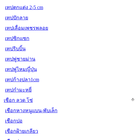
เทปตกแต่ง 2-5 cm
เทปปักลาย
เทปเลื่อมเพชรพลอย
เทปซิกแซก
เทปริบบิ้น
เทปพู่ชายม่าน
เทปพู่ไหมญี่ปุ่น
เทปก้างปลา1cm
เทปกำมะหยี่
เชือก ลวด โซ่
เชือกหางหนูแบน-พับเล็ก
เชือกปอ
เชือกฝ้ายเกลียว