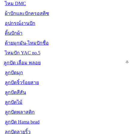
ไหม DMC
ผ้าปักและปักครอสติช
อุปกรณ์งานปัก
ดิ้นปักผ้า
ด้ายมุกมัน-ไหมปักชื่อ
ไหมปัก YAC no.5
ลูกปัด เลื่อม พลอย
ลูกปัดมุก
ลูกปัดจิ๋วร้อยสาย
ลูกปัดสีสัน
ลูกปัดไม้
ลูกปัดพลาสติก
ลูกปัด Hama bead
ลูกปัดลายริ้ว