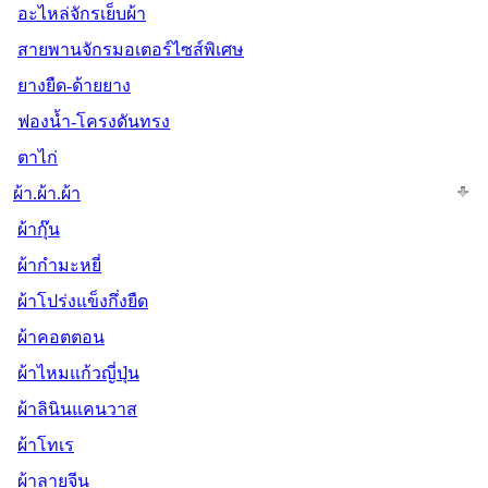
อะไหล่จักรเย็บผ้า
สายพานจักรมอเตอร์ไซส์พิเศษ
ยางยืด-ด้ายยาง
ฟองน้ำ-โครงดันทรง
ตาไก่
ผ้า.ผ้า.ผ้า
ผ้ากุ๊น
ผ้ากำมะหยี่
ผ้าโปร่งแข็งกึ่งยืด
ผ้าคอตตอน
ผ้าไหมแก้วญี่ปุ่น
ผ้าลินินแคนวาส
ผ้าโทเร
ผ้าลายจีน