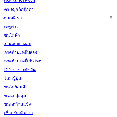
กระดิ่ง-กระพรวน
ตา-จมูกติดตุ๊กตา
งานอดิเรก
เดคูพาจ
ขนไก่ฟ้า
งานแกะยางลบ
ลวดกำมะหยี่ปล้อง
ลวดกำมะหยี่เส้นใหญ่
DIY ตาข่ายดักฝัน
ไหมญี่ปุ่น
ขนไก่ย้อมสี
ขนนกปุยนุ่ม
ขนนกก้านแข็ง
เชือกร่ม-ตัวล็อก