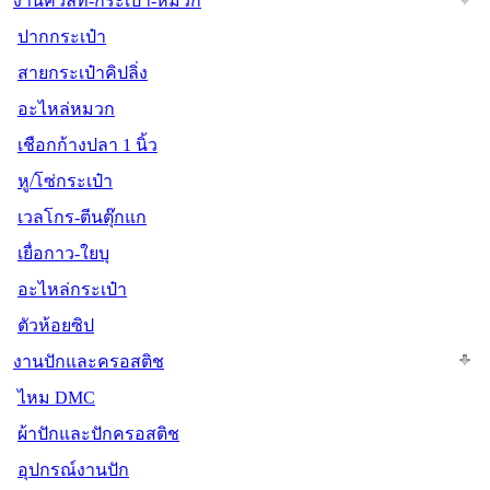
งานควิลท์-กระเป๋า-หมวก
ปากกระเป๋า
สายกระเป๋าคิปลิ่ง
อะไหล่หมวก
เชือกก้างปลา 1 นิ้ว
หู/โซ่กระเป๋า
เวลโกร-ตีนตุ๊กแก
เยื่อกาว-ใยบุ
อะไหล่กระเป๋า
ตัวห้อยซิป
งานปักและครอสติช
ไหม DMC
ผ้าปักและปักครอสติช
อุปกรณ์งานปัก