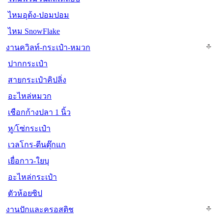
ไหมอุด้ง-ปอมปอม
ไหม SnowFlake
งานควิลท์-กระเป๋า-หมวก
ปากกระเป๋า
สายกระเป๋าคิปลิ่ง
อะไหล่หมวก
เชือกก้างปลา 1 นิ้ว
หู/โซ่กระเป๋า
เวลโกร-ตีนตุ๊กแก
เยื่อกาว-ใยบุ
อะไหล่กระเป๋า
ตัวห้อยซิป
งานปักและครอสติช