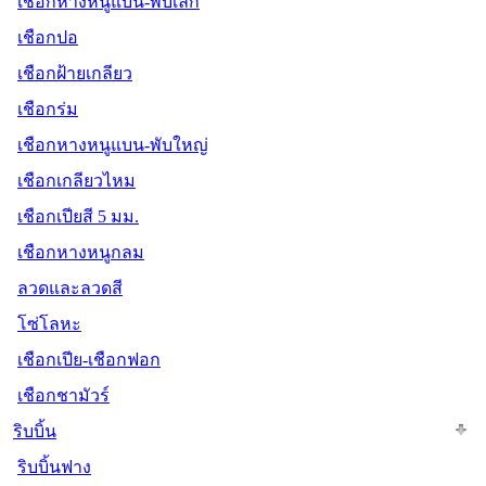
เชือกหางหนูแบน-พับเล็ก
เชือกปอ
เชือกฝ้ายเกลียว
เชือกร่ม
เชือกหางหนูแบน-พับใหญ่
เชือกเกลียวไหม
เชือกเปียสี 5 มม.
เชือกหางหนูกลม
ลวดและลวดสี
โซ่โลหะ
เชือกเปีย-เชือกฟอก
เชือกชามัวร์
ริบบิ้น
ริบบิ้นฟาง