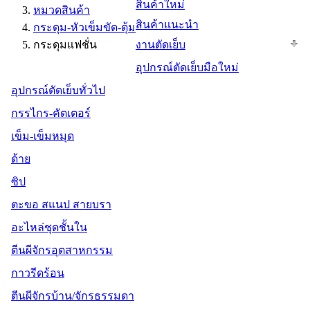
สินค้าใหม่
หมวดสินค้า
สินค้าแนะนำ
กระดุม-หัวเข็มขัด-ตุ้ม
กระดุมแฟชั่น
งานตัดเย็บ
อุปกรณ์ตัดเย็บมือใหม่
อุปกรณ์ตัดเย็บทั่วไป
กรรไกร-คัตเตอร์
เข็ม-เข็มหมุด
ด้าย
ซิป
ตะขอ สแนป สายบรา
อะไหล่ชุดชั้นใน
ตีนผีจักรอุตสาหกรรม
กาวรีดร้อน
ตีนผีจักรบ้าน/จักรธรรมดา