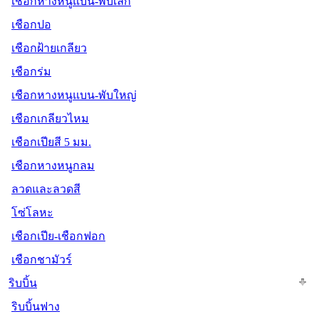
เชือกหางหนูแบน-พับเล็ก
เชือกปอ
เชือกฝ้ายเกลียว
เชือกร่ม
เชือกหางหนูแบน-พับใหญ่
เชือกเกลียวไหม
เชือกเปียสี 5 มม.
เชือกหางหนูกลม
ลวดและลวดสี
โซ่โลหะ
เชือกเปีย-เชือกฟอก
เชือกชามัวร์
ริบบิ้น
ริบบิ้นฟาง