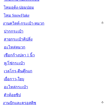
ไหมอุด้ง-ปอมปอม
ไหม SnowFlake
งานควิลท์-กระเป๋า-หมวก
ปากกระเป๋า
สายกระเป๋าคิปลิ่ง
อะไหล่หมวก
เชือกก้างปลา 1 นิ้ว
หู/โซ่กระเป๋า
เวลโกร-ตีนตุ๊กแก
เยื่อกาว-ใยบุ
อะไหล่กระเป๋า
ตัวห้อยซิป
งานปักและครอสติช