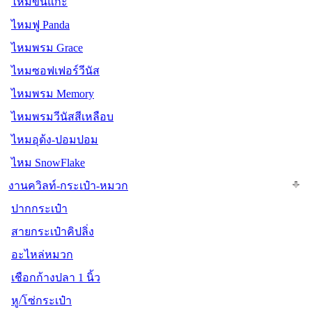
ไหมขนแกะ
ไหมฟู Panda
ไหมพรม Grace
ไหมซอฟเฟอร์วีนัส
ไหมพรม Memory
ไหมพรมวีนัสสีเหลือบ
ไหมอุด้ง-ปอมปอม
ไหม SnowFlake
งานควิลท์-กระเป๋า-หมวก
ปากกระเป๋า
สายกระเป๋าคิปลิ่ง
อะไหล่หมวก
เชือกก้างปลา 1 นิ้ว
หู/โซ่กระเป๋า