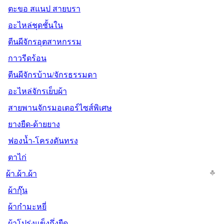
ตะขอ สแนป สายบรา
อะไหล่ชุดชั้นใน
ตีนผีจักรอุตสาหกรรม
กาวรีดร้อน
ตีนผีจักรบ้าน/จักรธรรมดา
อะไหล่จักรเย็บผ้า
สายพานจักรมอเตอร์ไซส์พิเศษ
ยางยืด-ด้ายยาง
ฟองน้ำ-โครงดันทรง
ตาไก่
ผ้า.ผ้า.ผ้า
ผ้ากุ๊น
ผ้ากำมะหยี่
ผ้าโปร่งแข็งกึ่งยืด