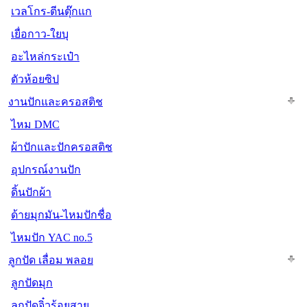
เวลโกร-ตีนตุ๊กแก
เยื่อกาว-ใยบุ
อะไหล่กระเป๋า
ตัวห้อยซิป
งานปักและครอสติช
ไหม DMC
ผ้าปักและปักครอสติช
อุปกรณ์งานปัก
ดิ้นปักผ้า
ด้ายมุกมัน-ไหมปักชื่อ
ไหมปัก YAC no.5
ลูกปัด เลื่อม พลอย
ลูกปัดมุก
ลูกปัดจิ๋วร้อยสาย