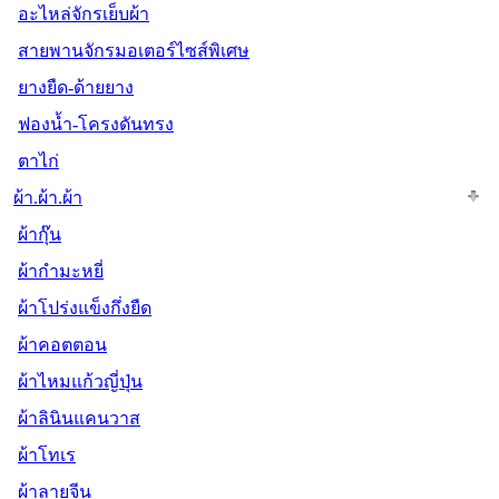
อะไหล่จักรเย็บผ้า
สายพานจักรมอเตอร์ไซส์พิเศษ
ยางยืด-ด้ายยาง
ฟองน้ำ-โครงดันทรง
ตาไก่
ผ้า.ผ้า.ผ้า
ผ้ากุ๊น
ผ้ากำมะหยี่
ผ้าโปร่งแข็งกึ่งยืด
ผ้าคอตตอน
ผ้าไหมแก้วญี่ปุ่น
ผ้าลินินแคนวาส
ผ้าโทเร
ผ้าลายจีน