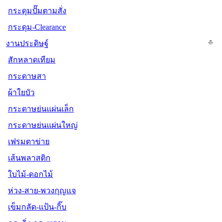
กระดุมปั๊มตามสั่ง
กระดุม-Clearance
งานประดิษฐ์
สักหลาดเทียม
กระดาษสา
ผ้าใยบัว
กระดาษย่นแผ่นเล็ก
กระดาษย่นแผ่นใหญ่
เฟรมตาข่าย
เส้นพลาสติก
ใบไม้-ดอกไม้
ห่วง-สาย-พวงกุญแจ
เข็มกลัด-แป้น-กิ๊บ