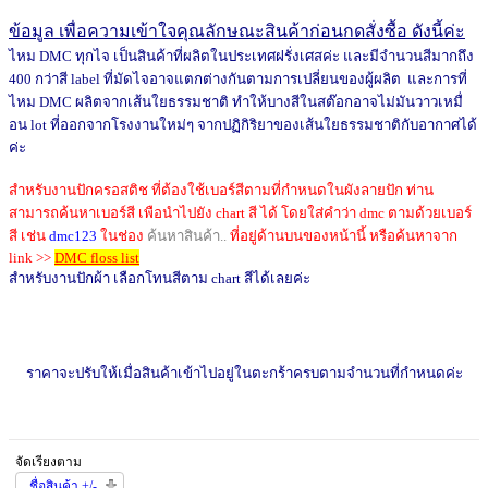
ข้อมูล เพื่อความเข้าใจคุณลักษณะสินค้าก่อนกดสั่งซื้อ ดังนี้ค่ะ
ไหม DMC ทุกไจ เป็นสินค้าที่ผลิตในประเทศฝรั่งเศสค่ะ และมีจำนวนสีมากถึง
400 กว่าสี label ที่มัดไจอาจแตกต่างกันตามการเปลี่ยนของผู้ผลิต และการที่
ไหม DMC ผลิตจากเส้นใยธรรมชาติ ทำให้บางสีในสต๊อกอาจไม่มันวาวเหมื่
อน lot ที่ออกจากโรงงานใหม่ๆ จากปฏิกิริยาของเส้นใยธรรมชาติกับอากาศได้
ค่ะ
สำหรับงานปักครอสติช ที่ต้องใช้เบอร์สีตามที่กำหนดในผังลายปัก ท่าน
สามารถค้นหาเบอร์สี เพือนำไปยัง chart สี ได้ โดยใส่คำว่า dmc ตามด้วยเบอร์
สี เช่น
dmc123
ในช่อง
ค้นหาสินค้า..
ที่อยู่ด้านบนของหน้านี้
หรือค้นหาจาก
link >>
DMC floss list
สำหรับงานปักผ้า เลือกโทนสีตาม chart สีได้เลยค่ะ
ราคาจะปรับให้เมื่อสินค้าเข้าไปอยู่ในตะกร้าครบตามจำนวนที่กำหนดค่ะ
จัดเรียงตาม
ชื่อสินค้า +/-