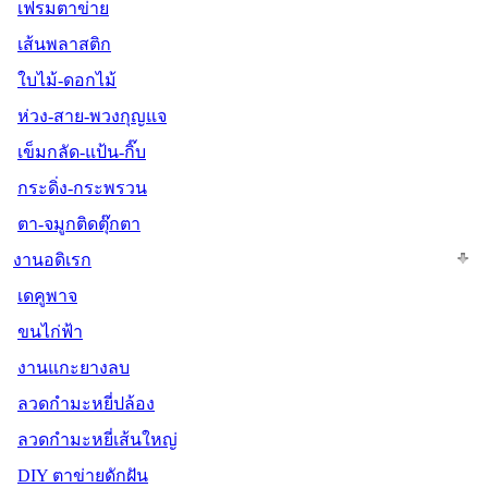
เฟรมตาข่าย
เส้นพลาสติก
ใบไม้-ดอกไม้
ห่วง-สาย-พวงกุญแจ
เข็มกลัด-แป้น-กิ๊บ
กระดิ่ง-กระพรวน
ตา-จมูกติดตุ๊กตา
งานอดิเรก
เดคูพาจ
ขนไก่ฟ้า
งานแกะยางลบ
ลวดกำมะหยี่ปล้อง
ลวดกำมะหยี่เส้นใหญ่
DIY ตาข่ายดักฝัน