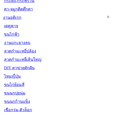
กระดิ่ง-กระพรวน
ตา-จมูกติดตุ๊กตา
งานอดิเรก
เดคูพาจ
ขนไก่ฟ้า
งานแกะยางลบ
ลวดกำมะหยี่ปล้อง
ลวดกำมะหยี่เส้นใหญ่
DIY ตาข่ายดักฝัน
ไหมญี่ปุ่น
ขนไก่ย้อมสี
ขนนกปุยนุ่ม
ขนนกก้านแข็ง
เชือกร่ม-ตัวล็อก