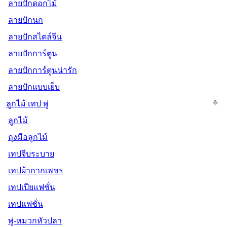
ลายปักดอกไม้
ลายปักนก
ลายปักสไตล์จีน
ลายปักการ์ตูน
ลายปักการ์ตูนน่ารัก
ลายปักแบบเย็บ
ลูกไม้ เทป พู่
ลูกไม้
ถุงมือลูกไม้
เทปจีบระบาย
เทปผ้ากากเพชร
เทปเปียแฟชั่น
เทปแฟชั่น
พู่-หมวกหัวปลา