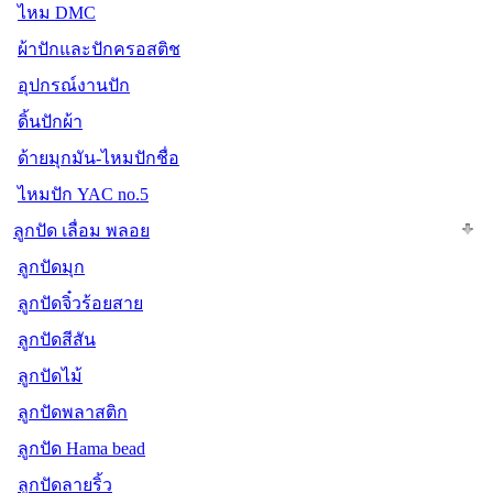
ไหม DMC
ผ้าปักและปักครอสติช
อุปกรณ์งานปัก
ดิ้นปักผ้า
ด้ายมุกมัน-ไหมปักชื่อ
ไหมปัก YAC no.5
ลูกปัด เลื่อม พลอย
ลูกปัดมุก
ลูกปัดจิ๋วร้อยสาย
ลูกปัดสีสัน
ลูกปัดไม้
ลูกปัดพลาสติก
ลูกปัด Hama bead
ลูกปัดลายริ้ว