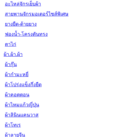
อะไหล่จักรเย็บผ้า
สายพานจักรมอเตอร์ไซส์พิเศษ
ยางยืด-ด้ายยาง
ฟองน้ำ-โครงดันทรง
ตาไก่
ผ้า.ผ้า.ผ้า
ผ้ากุ๊น
ผ้ากำมะหยี่
ผ้าโปร่งแข็งกึ่งยืด
ผ้าคอตตอน
ผ้าไหมแก้วญี่ปุ่น
ผ้าลินินแคนวาส
ผ้าโทเร
ผ้าลายจีน