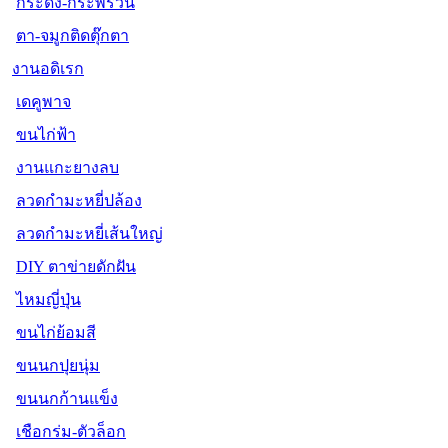
กระดิ่ง-กระพรวน
ตา-จมูกติดตุ๊กตา
งานอดิเรก
เดคูพาจ
ขนไก่ฟ้า
งานแกะยางลบ
ลวดกำมะหยี่ปล้อง
ลวดกำมะหยี่เส้นใหญ่
DIY ตาข่ายดักฝัน
ไหมญี่ปุ่น
ขนไก่ย้อมสี
ขนนกปุยนุ่ม
ขนนกก้านแข็ง
เชือกร่ม-ตัวล็อก