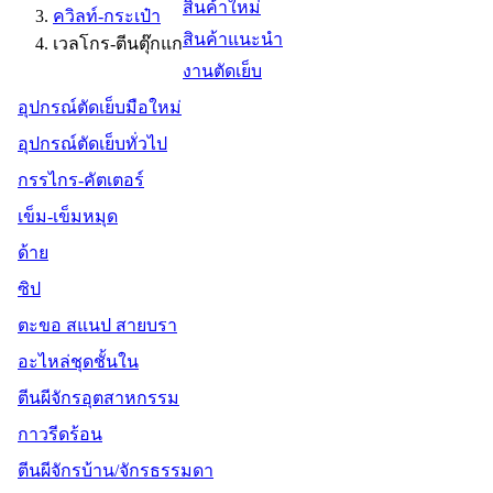
สินค้าใหม่
ควิลท์-กระเป๋า
สินค้าแนะนำ
เวลโกร-ตีนตุ๊กแก
งานตัดเย็บ
อุปกรณ์ตัดเย็บมือใหม่
อุปกรณ์ตัดเย็บทั่วไป
กรรไกร-คัตเตอร์
เข็ม-เข็มหมุด
ด้าย
ซิป
ตะขอ สแนป สายบรา
อะไหล่ชุดชั้นใน
ตีนผีจักรอุตสาหกรรม
กาวรีดร้อน
ตีนผีจักรบ้าน/จักรธรรมดา