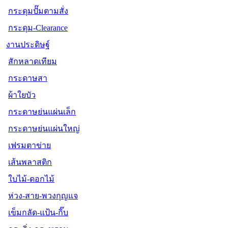
กระดุมปั๊มตามสั่ง
กระดุม-Clearance
งานประดิษฐ์
สักหลาดเทียม
กระดาษสา
ผ้าใยบัว
กระดาษย่นแผ่นเล็ก
กระดาษย่นแผ่นใหญ่
เฟรมตาข่าย
เส้นพลาสติก
ใบไม้-ดอกไม้
ห่วง-สาย-พวงกุญแจ
เข็มกลัด-แป้น-กิ๊บ