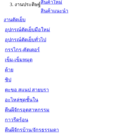
สินค้าใหม่
งานประดิษฐ์
สินค้าแนะนำ
งานตัดเย็บ
อุปกรณ์ตัดเย็บมือใหม่
อุปกรณ์ตัดเย็บทั่วไป
กรรไกร-คัตเตอร์
เข็ม-เข็มหมุด
ด้าย
ซิป
ตะขอ สแนป สายบรา
อะไหล่ชุดชั้นใน
ตีนผีจักรอุตสาหกรรม
กาวรีดร้อน
ตีนผีจักรบ้าน/จักรธรรมดา