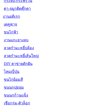
กระดิ่ง-กระพรวน
ตา-จมูกติดตุ๊กตา
งานอดิเรก
เดคูพาจ
ขนไก่ฟ้า
งานแกะยางลบ
ลวดกำมะหยี่ปล้อง
ลวดกำมะหยี่เส้นใหญ่
DIY ตาข่ายดักฝัน
ไหมญี่ปุ่น
ขนไก่ย้อมสี
ขนนกปุยนุ่ม
ขนนกก้านแข็ง
เชือกร่ม-ตัวล็อก