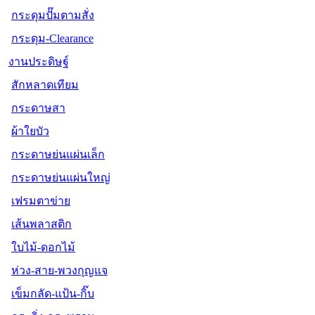
กระดุมปั๊มตามสั่ง
กระดุม-Clearance
งานประดิษฐ์
สักหลาดเทียม
กระดาษสา
ผ้าใยบัว
กระดาษย่นแผ่นเล็ก
กระดาษย่นแผ่นใหญ่
เฟรมตาข่าย
เส้นพลาสติก
ใบไม้-ดอกไม้
ห่วง-สาย-พวงกุญแจ
เข็มกลัด-แป้น-กิ๊บ