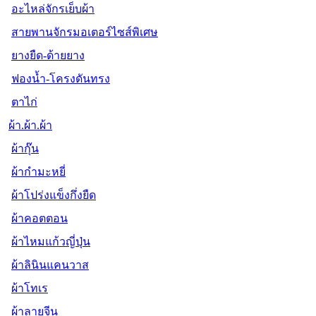
อะไหล่จักรเย็บผ้า
สายพานจักรมอเตอร์ไซส์พิเศษ
ยางยืด-ด้ายยาง
ฟองน้ำ-โครงดันทรง
ตาไก่
ผ้า.ผ้า.ผ้า
ผ้ากุ๊น
ผ้ากำมะหยี่
ผ้าโปร่งแข็งกึ่งยืด
ผ้าคอตตอน
ผ้าไหมแก้วญี่ปุ่น
ผ้าลินินแคนวาส
ผ้าโทเร
ผ้าลายจีน