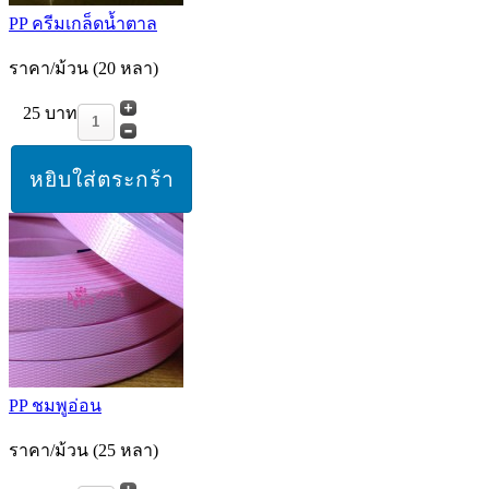
PP ครีมเกล็ดน้ำตาล
ราคา/ม้วน (20 หลา)
25 บาท
PP ชมพูอ่อน
ราคา/ม้วน (25 หลา)