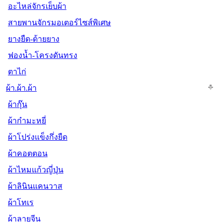
อะไหล่จักรเย็บผ้า
สายพานจักรมอเตอร์ไซส์พิเศษ
ยางยืด-ด้ายยาง
ฟองน้ำ-โครงดันทรง
ตาไก่
ผ้า.ผ้า.ผ้า
ผ้ากุ๊น
ผ้ากำมะหยี่
ผ้าโปร่งแข็งกึ่งยืด
ผ้าคอตตอน
ผ้าไหมแก้วญี่ปุ่น
ผ้าลินินแคนวาส
ผ้าโทเร
ผ้าลายจีน