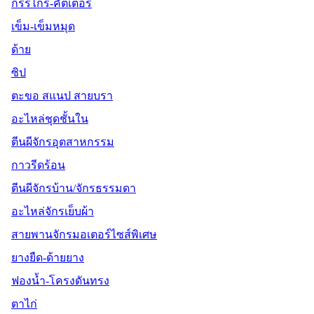
กรรไกร-คัตเตอร์
เข็ม-เข็มหมุด
ด้าย
ซิป
ตะขอ สแนป สายบรา
อะไหล่ชุดชั้นใน
ตีนผีจักรอุตสาหกรรม
กาวรีดร้อน
ตีนผีจักรบ้าน/จักรธรรมดา
อะไหล่จักรเย็บผ้า
สายพานจักรมอเตอร์ไซส์พิเศษ
ยางยืด-ด้ายยาง
ฟองน้ำ-โครงดันทรง
ตาไก่