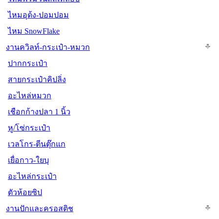
ไหมอุด้ง-ปอมปอม
ไหม SnowFlake
งานควิลท์-กระเป๋า-หมวก
ปากกระเป๋า
สายกระเป๋าคิปลิ่ง
อะไหล่หมวก
เชือกก้างปลา 1 นิ้ว
หู/โซ่กระเป๋า
เวลโกร-ตีนตุ๊กแก
เยื่อกาว-ใยบุ
อะไหล่กระเป๋า
ตัวห้อยซิป
งานปักและครอสติช