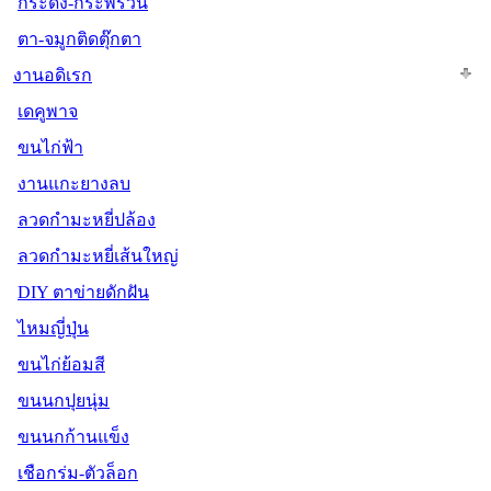
กระดิ่ง-กระพรวน
ตา-จมูกติดตุ๊กตา
งานอดิเรก
เดคูพาจ
ขนไก่ฟ้า
งานแกะยางลบ
ลวดกำมะหยี่ปล้อง
ลวดกำมะหยี่เส้นใหญ่
DIY ตาข่ายดักฝัน
ไหมญี่ปุ่น
ขนไก่ย้อมสี
ขนนกปุยนุ่ม
ขนนกก้านแข็ง
เชือกร่ม-ตัวล็อก