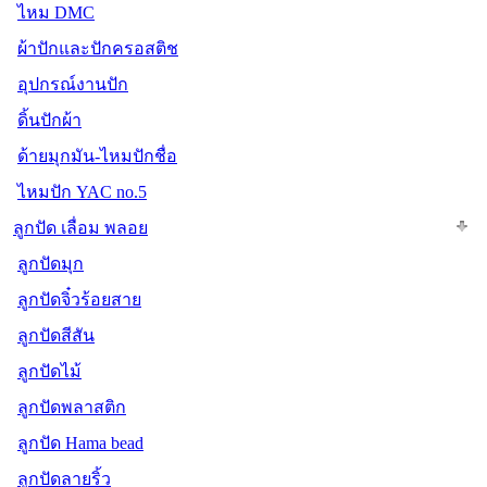
ไหม DMC
ผ้าปักและปักครอสติช
อุปกรณ์งานปัก
ดิ้นปักผ้า
ด้ายมุกมัน-ไหมปักชื่อ
ไหมปัก YAC no.5
ลูกปัด เลื่อม พลอย
ลูกปัดมุก
ลูกปัดจิ๋วร้อยสาย
ลูกปัดสีสัน
ลูกปัดไม้
ลูกปัดพลาสติก
ลูกปัด Hama bead
ลูกปัดลายริ้ว