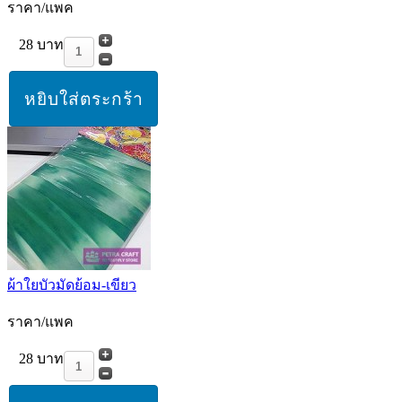
ราคา/แพค
28 บาท
ผ้าใยบัวมัดย้อม-เขียว
ราคา/แพค
28 บาท