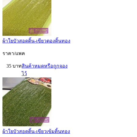
ผ้าใยบัวสอดดิ้น-เขียวตองดิ้นทอง
ราคา/แพค
35 บาท
สินค้าหมดหรือถูกจอง
ไว้
ผ้าใยบัวสอดดิ้น-เขียวเข้มดิ้นทอง