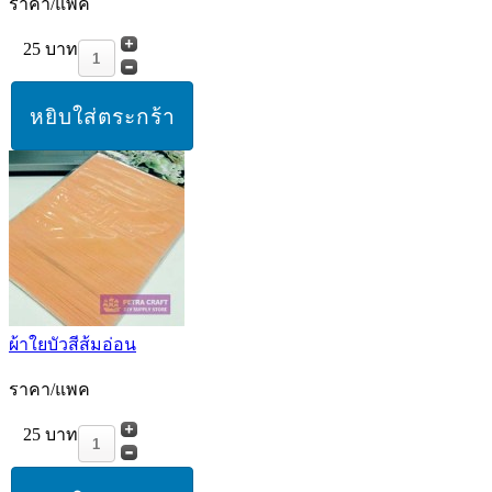
ราคา/แพค
25 บาท
ผ้าใยบัวสีส้มอ่อน
ราคา/แพค
25 บาท