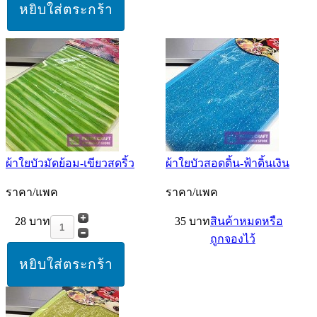
ผ้าใยบัวมัดย้อม-เขียวสดริ้ว
ผ้าใยบัวสอดดิ้น-ฟ้าดิ้นเงิน
ราคา/แพค
ราคา/แพค
28 บาท
35 บาท
สินค้าหมดหรือ
ถูกจองไว้