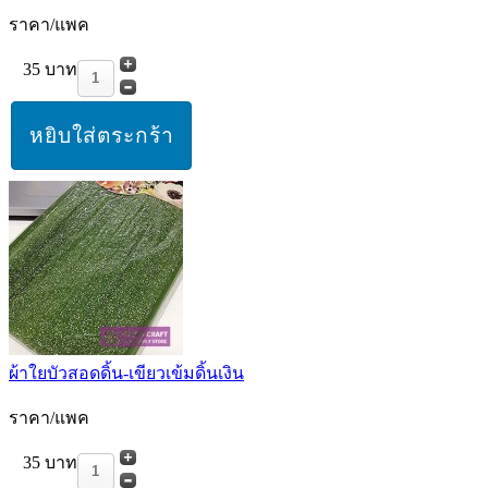
ราคา/แพค
35 บาท
ผ้าใยบัวสอดดิ้น-เขียวเข้มดิ้นเงิน
ราคา/แพค
35 บาท