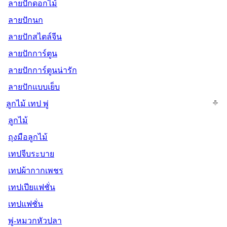
ลายปักดอกไม้
ลายปักนก
ลายปักสไตล์จีน
ลายปักการ์ตูน
ลายปักการ์ตูนน่ารัก
ลายปักแบบเย็บ
ลูกไม้ เทป พู่
ลูกไม้
ถุงมือลูกไม้
เทปจีบระบาย
เทปผ้ากากเพชร
เทปเปียแฟชั่น
เทปแฟชั่น
พู่-หมวกหัวปลา