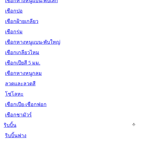
เชือกหางหนูแบน-พับเล็ก
เชือกปอ
เชือกฝ้ายเกลียว
เชือกร่ม
เชือกหางหนูแบน-พับใหญ่
เชือกเกลียวไหม
เชือกเปียสี 5 มม.
เชือกหางหนูกลม
ลวดและลวดสี
โซ่โลหะ
เชือกเปีย-เชือกฟอก
เชือกชามัวร์
ริบบิ้น
ริบบิ้นฟาง