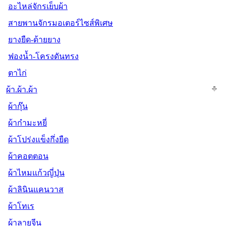
อะไหล่จักรเย็บผ้า
สายพานจักรมอเตอร์ไซส์พิเศษ
ยางยืด-ด้ายยาง
ฟองน้ำ-โครงดันทรง
ตาไก่
ผ้า.ผ้า.ผ้า
ผ้ากุ๊น
ผ้ากำมะหยี่
ผ้าโปร่งแข็งกึ่งยืด
ผ้าคอตตอน
ผ้าไหมแก้วญี่ปุ่น
ผ้าลินินแคนวาส
ผ้าโทเร
ผ้าลายจีน