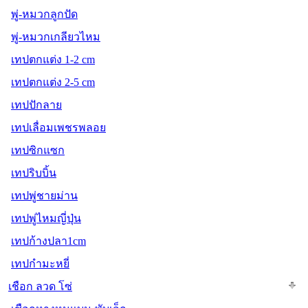
พู่-หมวกลูกปัด
พู่-หมวกเกลียวไหม
เทปตกแต่ง 1-2 cm
เทปตกแต่ง 2-5 cm
เทปปักลาย
เทปเลื่อมเพชรพลอย
เทปซิกแซก
เทปริบบิ้น
เทปพู่ชายม่าน
เทปพู่ไหมญี่ปุ่น
เทปก้างปลา1cm
เทปกำมะหยี่
เชือก ลวด โซ่