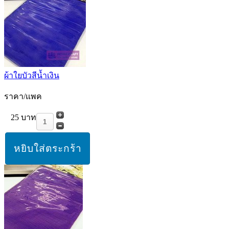
ผ้าใยบัวสีน้ำเงิน
ราคา/แพค
25 บาท