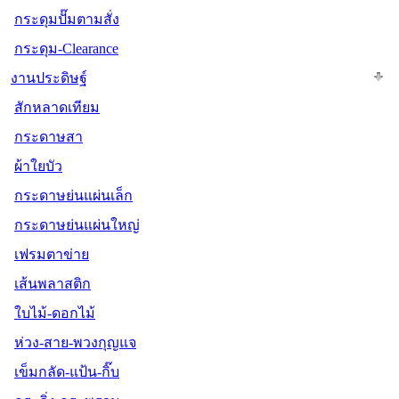
กระดุมปั๊มตามสั่ง
กระดุม-Clearance
งานประดิษฐ์
สักหลาดเทียม
กระดาษสา
ผ้าใยบัว
กระดาษย่นแผ่นเล็ก
กระดาษย่นแผ่นใหญ่
เฟรมตาข่าย
เส้นพลาสติก
ใบไม้-ดอกไม้
ห่วง-สาย-พวงกุญแจ
เข็มกลัด-แป้น-กิ๊บ