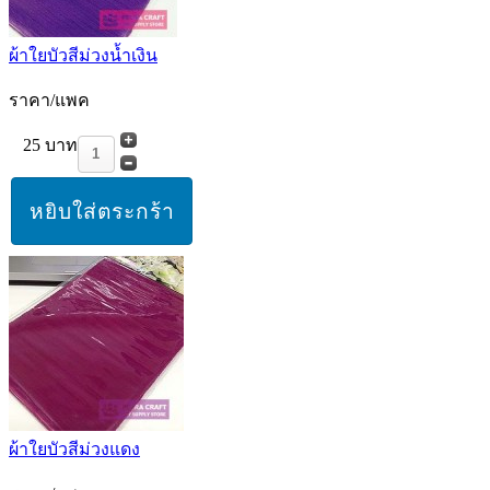
ผ้าใยบัวสีม่วงน้ำเงิน
ราคา/แพค
25 บาท
ผ้าใยบัวสีม่วงแดง