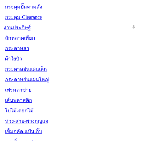
กระดุมปั๊มตามสั่ง
กระดุม-Clearance
งานประดิษฐ์
สักหลาดเทียม
กระดาษสา
ผ้าใยบัว
กระดาษย่นแผ่นเล็ก
กระดาษย่นแผ่นใหญ่
เฟรมตาข่าย
เส้นพลาสติก
ใบไม้-ดอกไม้
ห่วง-สาย-พวงกุญแจ
เข็มกลัด-แป้น-กิ๊บ