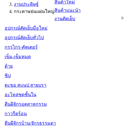
สินค้าใหม่
งานประดิษฐ์
สินค้าแนะนำ
กระดาษย่นแผ่นใหญ่
งานตัดเย็บ
อุปกรณ์ตัดเย็บมือใหม่
อุปกรณ์ตัดเย็บทั่วไป
กรรไกร-คัตเตอร์
เข็ม-เข็มหมุด
ด้าย
ซิป
ตะขอ สแนป สายบรา
อะไหล่ชุดชั้นใน
ตีนผีจักรอุตสาหกรรม
กาวรีดร้อน
ตีนผีจักรบ้าน/จักรธรรมดา