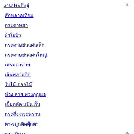
งานประดิษฐ์
สักหลาดเทียม
กระดาษสา
ผ้าใยบัว
กระดาษย่นแผ่นเล็ก
กระดาษย่นแผ่นใหญ่
เฟรมตาข่าย
เส้นพลาสติก
ใบไม้-ดอกไม้
ห่วง-สาย-พวงกุญแจ
เข็มกลัด-แป้น-กิ๊บ
กระดิ่ง-กระพรวน
ตา-จมูกติดตุ๊กตา
งานอดิเรก