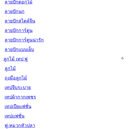
ลายปักดอกไม้
ลายปักนก
ลายปักสไตล์จีน
ลายปักการ์ตูน
ลายปักการ์ตูนน่ารัก
ลายปักแบบเย็บ
ลูกไม้ เทป พู่
ลูกไม้
ถุงมือลูกไม้
เทปจีบระบาย
เทปผ้ากากเพชร
เทปเปียแฟชั่น
เทปแฟชั่น
พู่-หมวกหัวปลา