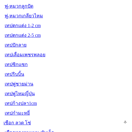
พู่-หมวกลูกปัด
พู่-หมวกเกลียวไหม
เทปตกแต่ง 1-2 cm
เทปตกแต่ง 2-5 cm
เทปปักลาย
เทปเลื่อมเพชรพลอย
เทปซิกแซก
เทปริบบิ้น
เทปพู่ชายม่าน
เทปพู่ไหมญี่ปุ่น
เทปก้างปลา1cm
เทปกำมะหยี่
เชือก ลวด โซ่