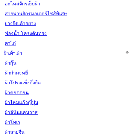
อะไหล่จักรเย็บผ้า
สายพานจักรมอเตอร์ไซส์พิเศษ
ยางยืด-ด้ายยาง
ฟองน้ำ-โครงดันทรง
ตาไก่
ผ้า.ผ้า.ผ้า
ผ้ากุ๊น
ผ้ากำมะหยี่
ผ้าโปร่งแข็งกึ่งยืด
ผ้าคอตตอน
ผ้าไหมแก้วญี่ปุ่น
ผ้าลินินแคนวาส
ผ้าโทเร
ผ้าลายจีน