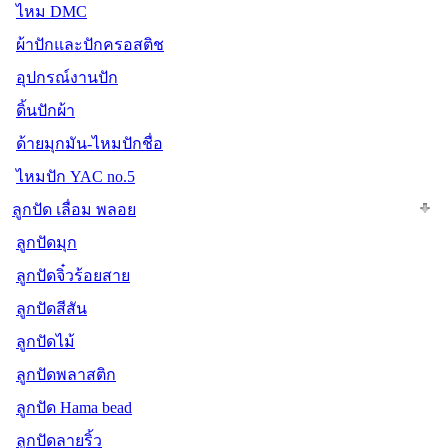
ไหม DMC
ผ้าปักและปักครอสติช
อุปกรณ์งานปัก
ดิ้นปักผ้า
ด้ายมุกมัน-ไหมปักชื่อ
ไหมปัก YAC no.5
ลูกปัด เลื่อม พลอย
ลูกปัดมุก
ลูกปัดจิ๋วร้อยสาย
ลูกปัดสีสัน
ลูกปัดไม้
ลูกปัดพลาสติก
ลูกปัด Hama bead
ลูกปัดลายริ้ว