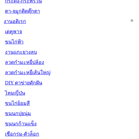
กระดิ่ง-กระพรวน
ตา-จมูกติดตุ๊กตา
งานอดิเรก
เดคูพาจ
ขนไก่ฟ้า
งานแกะยางลบ
ลวดกำมะหยี่ปล้อง
ลวดกำมะหยี่เส้นใหญ่
DIY ตาข่ายดักฝัน
ไหมญี่ปุ่น
ขนไก่ย้อมสี
ขนนกปุยนุ่ม
ขนนกก้านแข็ง
เชือกร่ม-ตัวล็อก