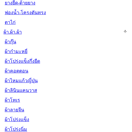
ยางยืด-ด้ายยาง
ฟองน้ำ-โครงดันทรง
ตาไก่
ผ้า.ผ้า.ผ้า
ผ้ากุ๊น
ผ้ากำมะหยี่
ผ้าโปร่งแข็งกึ่งยืด
ผ้าคอตตอน
ผ้าไหมแก้วญี่ปุ่น
ผ้าลินินแคนวาส
ผ้าโทเร
ผ้าลายจีน
ผ้าโปร่งแข็ง
ผ้าโปร่งนิ่ม