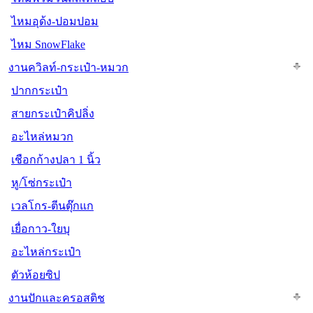
ไหมอุด้ง-ปอมปอม
ไหม SnowFlake
งานควิลท์-กระเป๋า-หมวก
ปากกระเป๋า
สายกระเป๋าคิปลิ่ง
อะไหล่หมวก
เชือกก้างปลา 1 นิ้ว
หู/โซ่กระเป๋า
เวลโกร-ตีนตุ๊กแก
เยื่อกาว-ใยบุ
อะไหล่กระเป๋า
ตัวห้อยซิป
งานปักและครอสติช