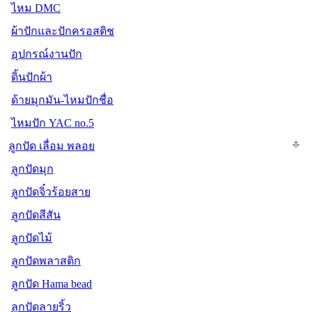
ไหม DMC
ผ้าปักและปักครอสติช
อุปกรณ์งานปัก
ดิ้นปักผ้า
ด้ายมุกมัน-ไหมปักชื่อ
ไหมปัก YAC no.5
ลูกปัด เลื่อม พลอย
ลูกปัดมุก
ลูกปัดจิ๋วร้อยสาย
ลูกปัดสีสัน
ลูกปัดไม้
ลูกปัดพลาสติก
ลูกปัด Hama bead
ลูกปัดลายริ้ว