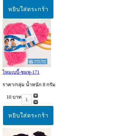
ไหมเบบี้-ชมพู-171
ราคา/กลุ่ม น้ำหนัก 8 กรัม
10 บาท