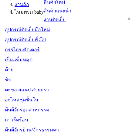
สินค้าใหม่
งานถัก
สินค้าแนะนำ
ไหมพรม baby
งานตัดเย็บ
อุปกรณ์ตัดเย็บมือใหม่
อุปกรณ์ตัดเย็บทั่วไป
กรรไกร-คัตเตอร์
เข็ม-เข็มหมุด
ด้าย
ซิป
ตะขอ สแนป สายบรา
อะไหล่ชุดชั้นใน
ตีนผีจักรอุตสาหกรรม
กาวรีดร้อน
ตีนผีจักรบ้าน/จักรธรรมดา