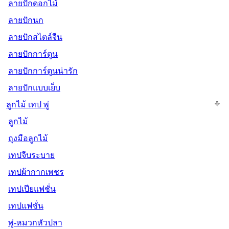
ลายปักดอกไม้
ลายปักนก
ลายปักสไตล์จีน
ลายปักการ์ตูน
ลายปักการ์ตูนน่ารัก
ลายปักแบบเย็บ
ลูกไม้ เทป พู่
ลูกไม้
ถุงมือลูกไม้
เทปจีบระบาย
เทปผ้ากากเพชร
เทปเปียแฟชั่น
เทปแฟชั่น
พู่-หมวกหัวปลา