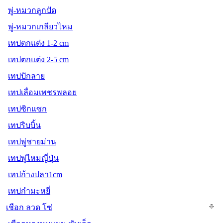
พู่-หมวกลูกปัด
พู่-หมวกเกลียวไหม
เทปตกแต่ง 1-2 cm
เทปตกแต่ง 2-5 cm
เทปปักลาย
เทปเลื่อมเพชรพลอย
เทปซิกแซก
เทปริบบิ้น
เทปพู่ชายม่าน
เทปพู่ไหมญี่ปุ่น
เทปก้างปลา1cm
เทปกำมะหยี่
เชือก ลวด โซ่