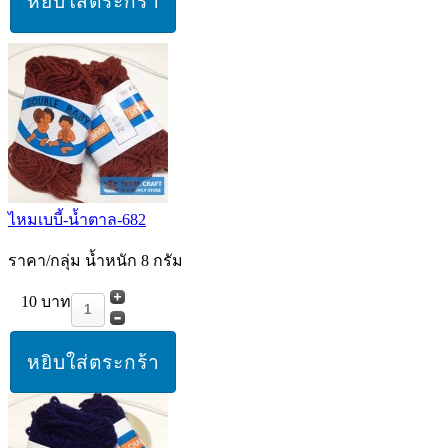
ไหมเบบี้-น้ำตาล-682
ราคา/กลุ่ม น้ำหนัก 8 กรัม
10 บาท