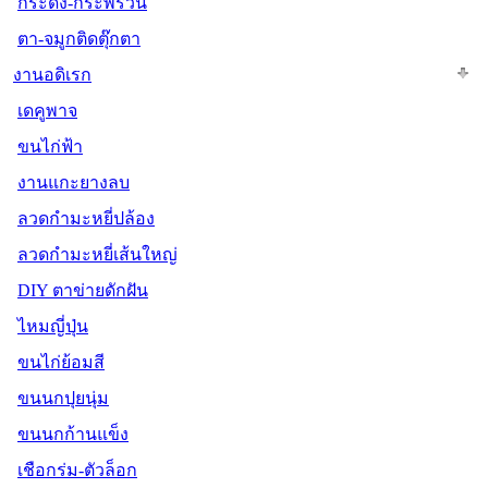
กระดิ่ง-กระพรวน
ตา-จมูกติดตุ๊กตา
งานอดิเรก
เดคูพาจ
ขนไก่ฟ้า
งานแกะยางลบ
ลวดกำมะหยี่ปล้อง
ลวดกำมะหยี่เส้นใหญ่
DIY ตาข่ายดักฝัน
ไหมญี่ปุ่น
ขนไก่ย้อมสี
ขนนกปุยนุ่ม
ขนนกก้านแข็ง
เชือกร่ม-ตัวล็อก