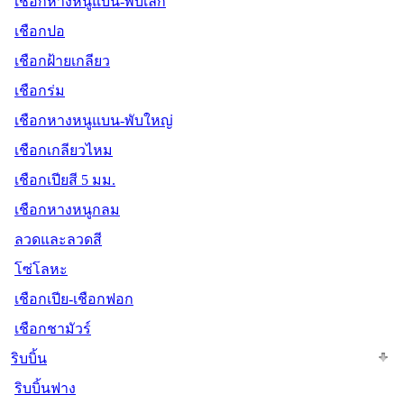
เชือกหางหนูแบน-พับเล็ก
เชือกปอ
เชือกฝ้ายเกลียว
เชือกร่ม
เชือกหางหนูแบน-พับใหญ่
เชือกเกลียวไหม
เชือกเปียสี 5 มม.
เชือกหางหนูกลม
ลวดและลวดสี
โซ่โลหะ
เชือกเปีย-เชือกฟอก
เชือกชามัวร์
ริบบิ้น
ริบบิ้นฟาง