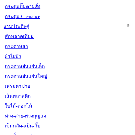
กระดุมปั๊มตามสั่ง
กระดุม-Clearance
งานประดิษฐ์
สักหลาดเทียม
กระดาษสา
ผ้าใยบัว
กระดาษย่นแผ่นเล็ก
กระดาษย่นแผ่นใหญ่
เฟรมตาข่าย
เส้นพลาสติก
ใบไม้-ดอกไม้
ห่วง-สาย-พวงกุญแจ
เข็มกลัด-แป้น-กิ๊บ