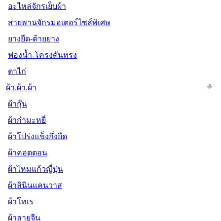
อะไหล่จักรเย็บผ้า
สายพานจักรมอเตอร์ไซส์พิเศษ
ยางยืด-ด้ายยาง
ฟองน้ำ-โครงดันทรง
ตาไก่
ผ้า.ผ้า.ผ้า
ผ้ากุ๊น
ผ้ากำมะหยี่
ผ้าโปร่งแข็งกึ่งยืด
ผ้าคอตตอน
ผ้าไหมแก้วญี่ปุ่น
ผ้าลินินแคนวาส
ผ้าโทเร
ผ้าลายจีน