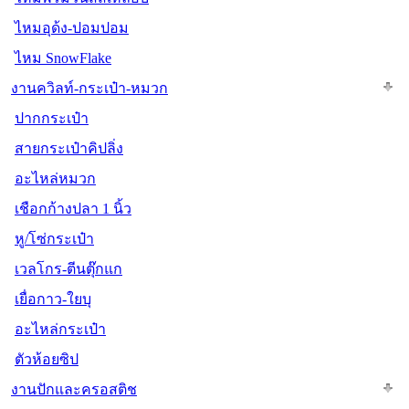
ไหมอุด้ง-ปอมปอม
ไหม SnowFlake
งานควิลท์-กระเป๋า-หมวก
ปากกระเป๋า
สายกระเป๋าคิปลิ่ง
อะไหล่หมวก
เชือกก้างปลา 1 นิ้ว
หู/โซ่กระเป๋า
เวลโกร-ตีนตุ๊กแก
เยื่อกาว-ใยบุ
อะไหล่กระเป๋า
ตัวห้อยซิป
งานปักและครอสติช