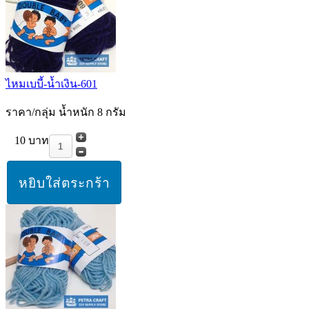
ไหมเบบี้-น้ำเงิน-601
ราคา/กลุ่ม น้ำหนัก 8 กรัม
10 บาท