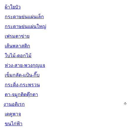
ผ้าใยบัว
กระดาษย่นแผ่นเล็ก
กระดาษย่นแผ่นใหญ่
เฟรมตาข่าย
เส้นพลาสติก
ใบไม้-ดอกไม้
ห่วง-สาย-พวงกุญแจ
เข็มกลัด-แป้น-กิ๊บ
กระดิ่ง-กระพรวน
ตา-จมูกติดตุ๊กตา
งานอดิเรก
เดคูพาจ
ขนไก่ฟ้า