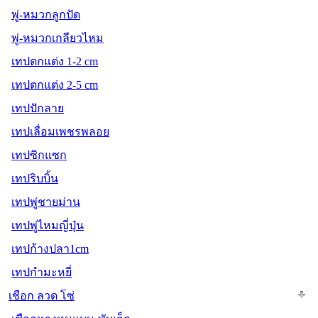
พู่-หมวกลูกปัด
พู่-หมวกเกลียวไหม
เทปตกแต่ง 1-2 cm
เทปตกแต่ง 2-5 cm
เทปปักลาย
เทปเลื่อมเพชรพลอย
เทปซิกแซก
เทปริบบิ้น
เทปพู่ชายม่าน
เทปพู่ไหมญี่ปุ่น
เทปก้างปลา1cm
เทปกำมะหยี่
เชือก ลวด โซ่