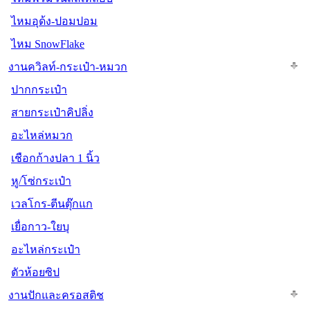
ไหมอุด้ง-ปอมปอม
ไหม SnowFlake
งานควิลท์-กระเป๋า-หมวก
ปากกระเป๋า
สายกระเป๋าคิปลิ่ง
อะไหล่หมวก
เชือกก้างปลา 1 นิ้ว
หู/โซ่กระเป๋า
เวลโกร-ตีนตุ๊กแก
เยื่อกาว-ใยบุ
อะไหล่กระเป๋า
ตัวห้อยซิป
งานปักและครอสติช