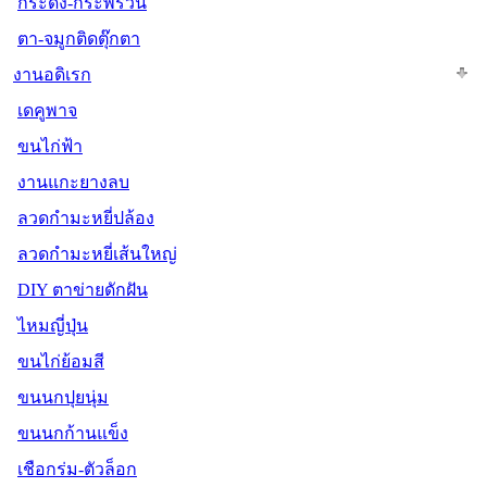
กระดิ่ง-กระพรวน
ตา-จมูกติดตุ๊กตา
งานอดิเรก
เดคูพาจ
ขนไก่ฟ้า
งานแกะยางลบ
ลวดกำมะหยี่ปล้อง
ลวดกำมะหยี่เส้นใหญ่
DIY ตาข่ายดักฝัน
ไหมญี่ปุ่น
ขนไก่ย้อมสี
ขนนกปุยนุ่ม
ขนนกก้านแข็ง
เชือกร่ม-ตัวล็อก