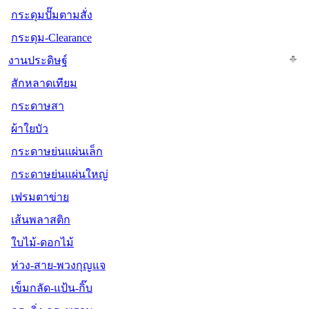
กระดุมปั๊มตามสั่ง
กระดุม-Clearance
งานประดิษฐ์
สักหลาดเทียม
กระดาษสา
ผ้าใยบัว
กระดาษย่นแผ่นเล็ก
กระดาษย่นแผ่นใหญ่
เฟรมตาข่าย
เส้นพลาสติก
ใบไม้-ดอกไม้
ห่วง-สาย-พวงกุญแจ
เข็มกลัด-แป้น-กิ๊บ