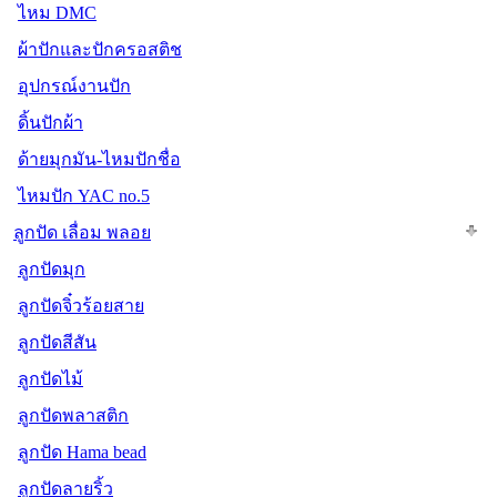
ไหม DMC
ผ้าปักและปักครอสติช
อุปกรณ์งานปัก
ดิ้นปักผ้า
ด้ายมุกมัน-ไหมปักชื่อ
ไหมปัก YAC no.5
ลูกปัด เลื่อม พลอย
ลูกปัดมุก
ลูกปัดจิ๋วร้อยสาย
ลูกปัดสีสัน
ลูกปัดไม้
ลูกปัดพลาสติก
ลูกปัด Hama bead
ลูกปัดลายริ้ว