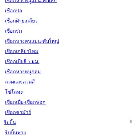
เชือกหางหนูแบน-พับเล็ก
เชือกปอ
เชือกฝ้ายเกลียว
เชือกร่ม
เชือกหางหนูแบน-พับใหญ่
เชือกเกลียวไหม
เชือกเปียสี 5 มม.
เชือกหางหนูกลม
ลวดและลวดสี
โซ่โลหะ
เชือกเปีย-เชือกฟอก
เชือกชามัวร์
ริบบิ้น
ริบบิ้นฟาง