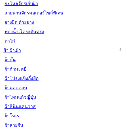
อะไหล่จักรเย็บผ้า
สายพานจักรมอเตอร์ไซส์พิเศษ
ยางยืด-ด้ายยาง
ฟองน้ำ-โครงดันทรง
ตาไก่
ผ้า.ผ้า.ผ้า
ผ้ากุ๊น
ผ้ากำมะหยี่
ผ้าโปร่งแข็งกึ่งยืด
ผ้าคอตตอน
ผ้าไหมแก้วญี่ปุ่น
ผ้าลินินแคนวาส
ผ้าโทเร
ผ้าลายจีน