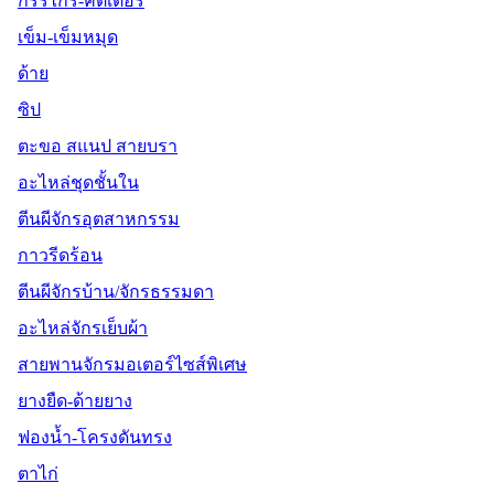
กรรไกร-คัตเตอร์
เข็ม-เข็มหมุด
ด้าย
ซิป
ตะขอ สแนป สายบรา
อะไหล่ชุดชั้นใน
ตีนผีจักรอุตสาหกรรม
กาวรีดร้อน
ตีนผีจักรบ้าน/จักรธรรมดา
อะไหล่จักรเย็บผ้า
สายพานจักรมอเตอร์ไซส์พิเศษ
ยางยืด-ด้ายยาง
ฟองน้ำ-โครงดันทรง
ตาไก่