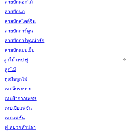
ลายปักดอกไม้
ลายปักนก
ลายปักสไตล์จีน
ลายปักการ์ตูน
ลายปักการ์ตูนน่ารัก
ลายปักแบบเย็บ
ลูกไม้ เทป พู่
ลูกไม้
ถุงมือลูกไม้
เทปจีบระบาย
เทปผ้ากากเพชร
เทปเปียแฟชั่น
เทปแฟชั่น
พู่-หมวกหัวปลา