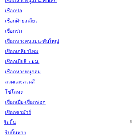
เชือกหางหนูแบน-พับเล็ก
เชือกปอ
เชือกฝ้ายเกลียว
เชือกร่ม
เชือกหางหนูแบน-พับใหญ่
เชือกเกลียวไหม
เชือกเปียสี 5 มม.
เชือกหางหนูกลม
ลวดและลวดสี
โซ่โลหะ
เชือกเปีย-เชือกฟอก
เชือกชามัวร์
ริบบิ้น
ริบบิ้นฟาง