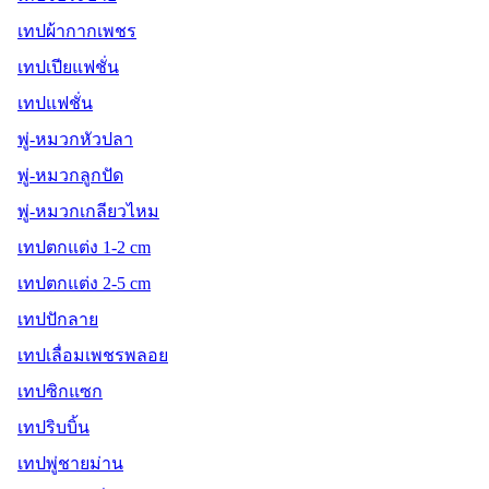
เทปผ้ากากเพชร
เทปเปียแฟชั่น
เทปแฟชั่น
พู่-หมวกหัวปลา
พู่-หมวกลูกปัด
พู่-หมวกเกลียวไหม
เทปตกแต่ง 1-2 cm
เทปตกแต่ง 2-5 cm
เทปปักลาย
เทปเลื่อมเพชรพลอย
เทปซิกแซก
เทปริบบิ้น
เทปพู่ชายม่าน