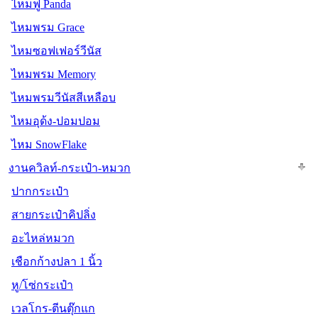
ไหมฟู Panda
ไหมพรม Grace
ไหมซอฟเฟอร์วีนัส
ไหมพรม Memory
ไหมพรมวีนัสสีเหลือบ
ไหมอุด้ง-ปอมปอม
ไหม SnowFlake
งานควิลท์-กระเป๋า-หมวก
ปากกระเป๋า
สายกระเป๋าคิปลิ่ง
อะไหล่หมวก
เชือกก้างปลา 1 นิ้ว
หู/โซ่กระเป๋า
เวลโกร-ตีนตุ๊กแก