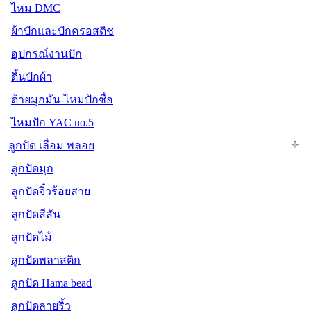
ไหม DMC
ผ้าปักและปักครอสติช
อุปกรณ์งานปัก
ดิ้นปักผ้า
ด้ายมุกมัน-ไหมปักชื่อ
ไหมปัก YAC no.5
ลูกปัด เลื่อม พลอย
ลูกปัดมุก
ลูกปัดจิ๋วร้อยสาย
ลูกปัดสีสัน
ลูกปัดไม้
ลูกปัดพลาสติก
ลูกปัด Hama bead
ลูกปัดลายริ้ว