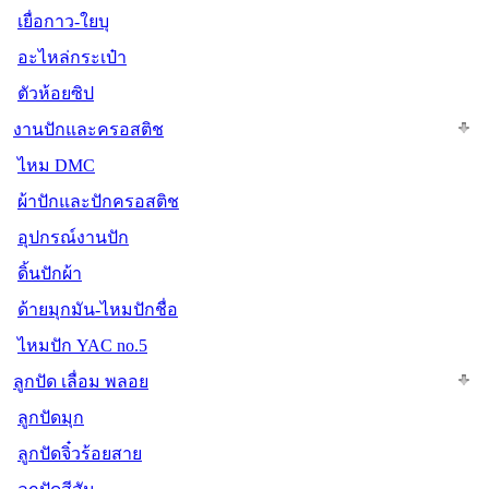
เยื่อกาว-ใยบุ
อะไหล่กระเป๋า
ตัวห้อยซิป
งานปักและครอสติช
ไหม DMC
ผ้าปักและปักครอสติช
อุปกรณ์งานปัก
ดิ้นปักผ้า
ด้ายมุกมัน-ไหมปักชื่อ
ไหมปัก YAC no.5
ลูกปัด เลื่อม พลอย
ลูกปัดมุก
ลูกปัดจิ๋วร้อยสาย