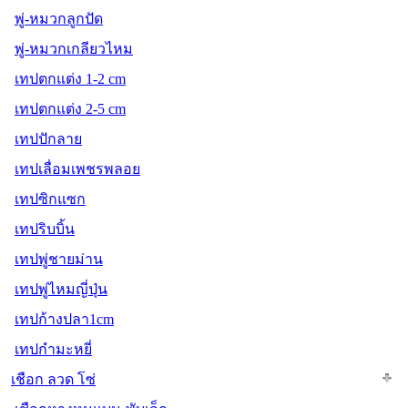
พู่-หมวกลูกปัด
พู่-หมวกเกลียวไหม
เทปตกแต่ง 1-2 cm
เทปตกแต่ง 2-5 cm
เทปปักลาย
เทปเลื่อมเพชรพลอย
เทปซิกแซก
เทปริบบิ้น
เทปพู่ชายม่าน
เทปพู่ไหมญี่ปุ่น
เทปก้างปลา1cm
เทปกำมะหยี่
เชือก ลวด โซ่