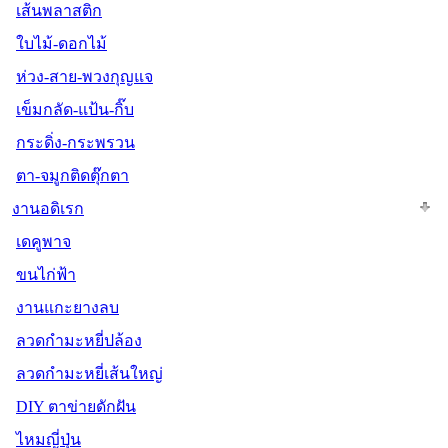
เส้นพลาสติก
ใบไม้-ดอกไม้
ห่วง-สาย-พวงกุญแจ
เข็มกลัด-แป้น-กิ๊บ
กระดิ่ง-กระพรวน
ตา-จมูกติดตุ๊กตา
งานอดิเรก
เดคูพาจ
ขนไก่ฟ้า
งานแกะยางลบ
ลวดกำมะหยี่ปล้อง
ลวดกำมะหยี่เส้นใหญ่
DIY ตาข่ายดักฝัน
ไหมญี่ปุ่น