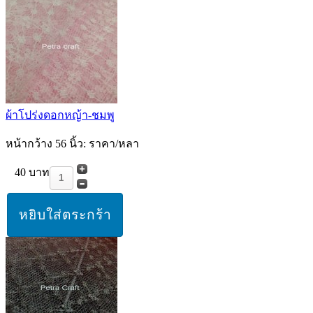
ผ้าโปร่งดอกหญ้า-ชมพู
หน้ากว้าง 56 นิ้ว: ราคา/หลา
40 บาท