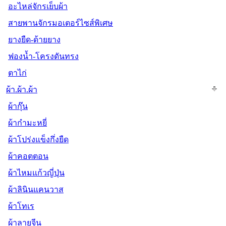
อะไหล่จักรเย็บผ้า
สายพานจักรมอเตอร์ไซส์พิเศษ
ยางยืด-ด้ายยาง
ฟองน้ำ-โครงดันทรง
ตาไก่
ผ้า.ผ้า.ผ้า
ผ้ากุ๊น
ผ้ากำมะหยี่
ผ้าโปร่งแข็งกึ่งยืด
ผ้าคอตตอน
ผ้าไหมแก้วญี่ปุ่น
ผ้าลินินแคนวาส
ผ้าโทเร
ผ้าลายจีน