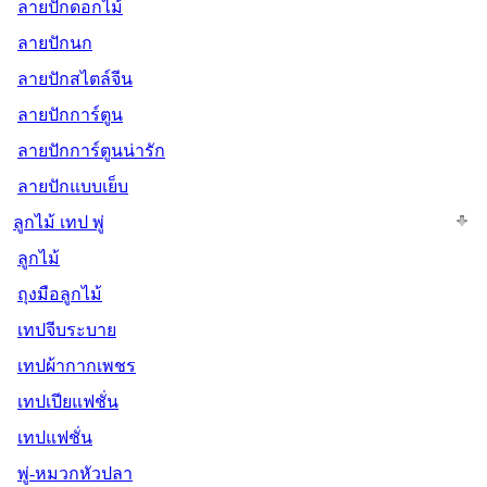
ลายปักดอกไม้
ลายปักนก
ลายปักสไตล์จีน
ลายปักการ์ตูน
ลายปักการ์ตูนน่ารัก
ลายปักแบบเย็บ
ลูกไม้ เทป พู่
ลูกไม้
ถุงมือลูกไม้
เทปจีบระบาย
เทปผ้ากากเพชร
เทปเปียแฟชั่น
เทปแฟชั่น
พู่-หมวกหัวปลา