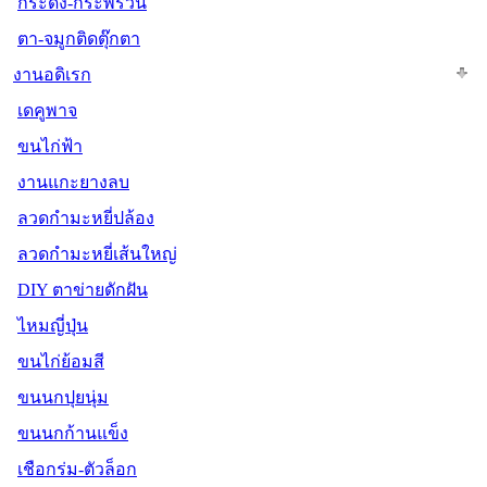
กระดิ่ง-กระพรวน
ตา-จมูกติดตุ๊กตา
งานอดิเรก
เดคูพาจ
ขนไก่ฟ้า
งานแกะยางลบ
ลวดกำมะหยี่ปล้อง
ลวดกำมะหยี่เส้นใหญ่
DIY ตาข่ายดักฝัน
ไหมญี่ปุ่น
ขนไก่ย้อมสี
ขนนกปุยนุ่ม
ขนนกก้านแข็ง
เชือกร่ม-ตัวล็อก