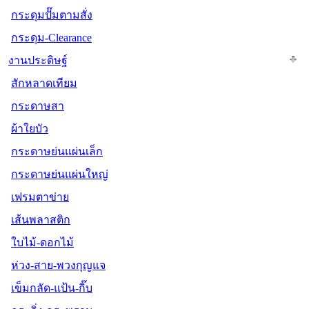
กระดุมปั๊มตามสั่ง
กระดุม-Clearance
งานประดิษฐ์
สักหลาดเทียม
กระดาษสา
ผ้าใยบัว
กระดาษย่นแผ่นเล็ก
กระดาษย่นแผ่นใหญ่
เฟรมตาข่าย
เส้นพลาสติก
ใบไม้-ดอกไม้
ห่วง-สาย-พวงกุญแจ
เข็มกลัด-แป้น-กิ๊บ