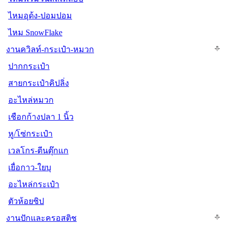
ไหมอุด้ง-ปอมปอม
ไหม SnowFlake
งานควิลท์-กระเป๋า-หมวก
ปากกระเป๋า
สายกระเป๋าคิปลิ่ง
อะไหล่หมวก
เชือกก้างปลา 1 นิ้ว
หู/โซ่กระเป๋า
เวลโกร-ตีนตุ๊กแก
เยื่อกาว-ใยบุ
อะไหล่กระเป๋า
ตัวห้อยซิป
งานปักและครอสติช