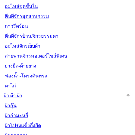
อะไหล่ชุดชั้นใน
ตีนผีจักรอุตสาหกรรม
กาวรีดร้อน
ตีนผีจักรบ้าน/จักรธรรมดา
อะไหล่จักรเย็บผ้า
สายพานจักรมอเตอร์ไซส์พิเศษ
ยางยืด-ด้ายยาง
ฟองน้ำ-โครงดันทรง
ตาไก่
ผ้า.ผ้า.ผ้า
ผ้ากุ๊น
ผ้ากำมะหยี่
ผ้าโปร่งแข็งกึ่งยืด