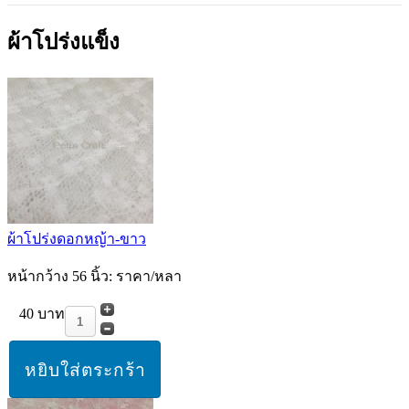
ผ้าโปร่งแข็ง
ผ้าโปร่งดอกหญ้า-ขาว
หน้ากว้าง 56 นิ้ว: ราคา/หลา
40 บาท