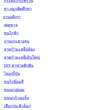
กระดิ่ง-กระพรวน
ตา-จมูกติดตุ๊กตา
งานอดิเรก
เดคูพาจ
ขนไก่ฟ้า
งานแกะยางลบ
ลวดกำมะหยี่ปล้อง
ลวดกำมะหยี่เส้นใหญ่
DIY ตาข่ายดักฝัน
ไหมญี่ปุ่น
ขนไก่ย้อมสี
ขนนกปุยนุ่ม
ขนนกก้านแข็ง
เชือกร่ม-ตัวล็อก