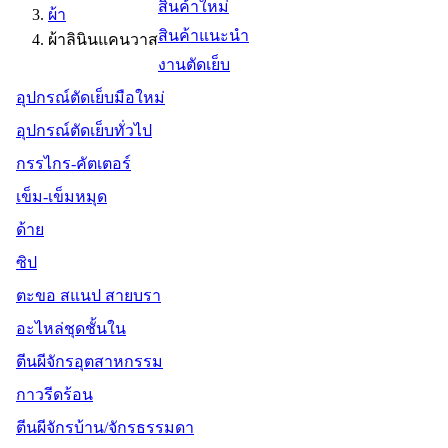
สินค้าใหม่
ผ้า
สินค้าแนะนำ
ผ้าลินินแคนวาส
งานตัดเย็บ
อุปกรณ์ตัดเย็บมือใหม่
อุปกรณ์ตัดเย็บทั่วไป
กรรไกร-คัตเตอร์
เข็ม-เข็มหมุด
ด้าย
ซิป
ตะขอ สแนป สายบรา
อะไหล่ชุดชั้นใน
ตีนผีจักรอุตสาหกรรม
กาวรีดร้อน
ตีนผีจักรบ้าน/จักรธรรมดา