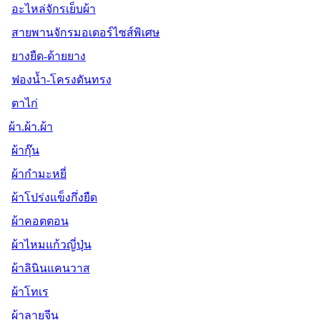
อะไหล่จักรเย็บผ้า
สายพานจักรมอเตอร์ไซส์พิเศษ
ยางยืด-ด้ายยาง
ฟองน้ำ-โครงดันทรง
ตาไก่
ผ้า.ผ้า.ผ้า
ผ้ากุ๊น
ผ้ากำมะหยี่
ผ้าโปร่งแข็งกึ่งยืด
ผ้าคอตตอน
ผ้าไหมแก้วญี่ปุ่น
ผ้าลินินแคนวาส
ผ้าโทเร
ผ้าลายจีน