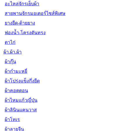
อะไหล่จักรเย็บผ้า
สายพานจักรมอเตอร์ไซส์พิเศษ
ยางยืด-ด้ายยาง
ฟองน้ำ-โครงดันทรง
ตาไก่
ผ้า.ผ้า.ผ้า
ผ้ากุ๊น
ผ้ากำมะหยี่
ผ้าโปร่งแข็งกึ่งยืด
ผ้าคอตตอน
ผ้าไหมแก้วญี่ปุ่น
ผ้าลินินแคนวาส
ผ้าโทเร
ผ้าลายจีน