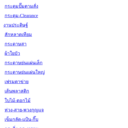
กระดุมปั๊มตามสั่ง
กระดุม-Clearance
งานประดิษฐ์
สักหลาดเทียม
กระดาษสา
ผ้าใยบัว
กระดาษย่นแผ่นเล็ก
กระดาษย่นแผ่นใหญ่
เฟรมตาข่าย
เส้นพลาสติก
ใบไม้-ดอกไม้
ห่วง-สาย-พวงกุญแจ
เข็มกลัด-แป้น-กิ๊บ