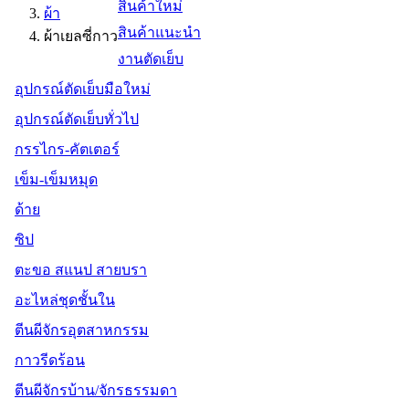
สินค้าใหม่
ผ้า
สินค้าแนะนำ
ผ้าเยลซี่กาว
งานตัดเย็บ
อุปกรณ์ตัดเย็บมือใหม่
อุปกรณ์ตัดเย็บทั่วไป
กรรไกร-คัตเตอร์
เข็ม-เข็มหมุด
ด้าย
ซิป
ตะขอ สแนป สายบรา
อะไหล่ชุดชั้นใน
ตีนผีจักรอุตสาหกรรม
กาวรีดร้อน
ตีนผีจักรบ้าน/จักรธรรมดา