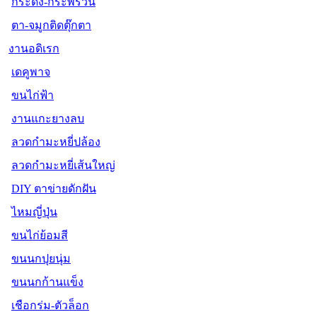
กระดิ่ง-กระพรวน
ตา-จมูกติดตุ๊กตา
งานอดิเรก
เดคูพาจ
ขนไก่ฟ้า
งานแกะยางลบ
ลวดกำมะหยี่ปล้อง
ลวดกำมะหยี่เส้นใหญ่
DIY ตาข่ายดักฝัน
ไหมญี่ปุ่น
ขนไก่ย้อมสี
ขนนกปุยนุ่ม
ขนนกก้านแข็ง
เชือกร่ม-ตัวล็อก