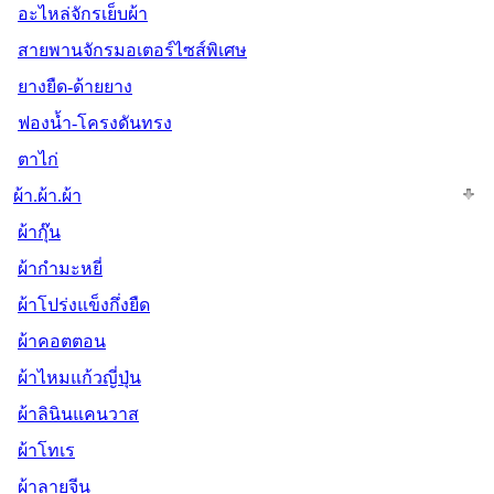
อะไหล่จักรเย็บผ้า
สายพานจักรมอเตอร์ไซส์พิเศษ
ยางยืด-ด้ายยาง
ฟองน้ำ-โครงดันทรง
ตาไก่
ผ้า.ผ้า.ผ้า
ผ้ากุ๊น
ผ้ากำมะหยี่
ผ้าโปร่งแข็งกึ่งยืด
ผ้าคอตตอน
ผ้าไหมแก้วญี่ปุ่น
ผ้าลินินแคนวาส
ผ้าโทเร
ผ้าลายจีน