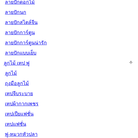
ลายปักดอกไม้
ลายปักนก
ลายปักสไตล์จีน
ลายปักการ์ตูน
ลายปักการ์ตูนน่ารัก
ลายปักแบบเย็บ
ลูกไม้ เทป พู่
ลูกไม้
ถุงมือลูกไม้
เทปจีบระบาย
เทปผ้ากากเพชร
เทปเปียแฟชั่น
เทปแฟชั่น
พู่-หมวกหัวปลา