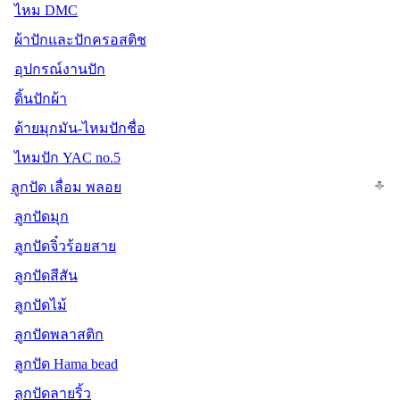
ไหม DMC
ผ้าปักและปักครอสติช
อุปกรณ์งานปัก
ดิ้นปักผ้า
ด้ายมุกมัน-ไหมปักชื่อ
ไหมปัก YAC no.5
ลูกปัด เลื่อม พลอย
ลูกปัดมุก
ลูกปัดจิ๋วร้อยสาย
ลูกปัดสีสัน
ลูกปัดไม้
ลูกปัดพลาสติก
ลูกปัด Hama bead
ลูกปัดลายริ้ว