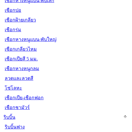
เชือกหางหนูแบน-พับเล็ก
เชือกปอ
เชือกฝ้ายเกลียว
เชือกร่ม
เชือกหางหนูแบน-พับใหญ่
เชือกเกลียวไหม
เชือกเปียสี 5 มม.
เชือกหางหนูกลม
ลวดและลวดสี
โซ่โลหะ
เชือกเปีย-เชือกฟอก
เชือกชามัวร์
ริบบิ้น
ริบบิ้นฟาง