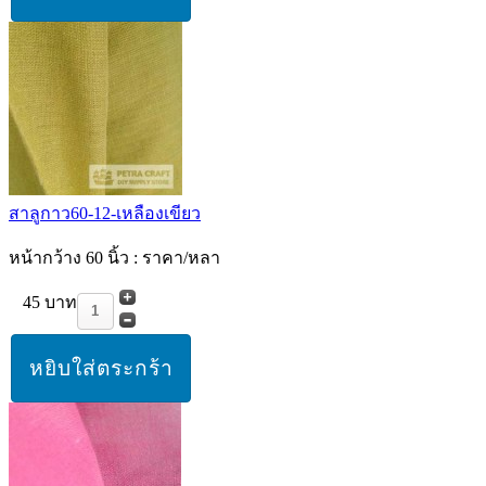
สาลูกาว60-12-เหลืองเขียว
หน้ากว้าง 60 นิ้ว : ราคา/หลา
45 บาท