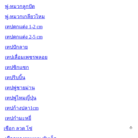
พู่-หมวกลูกปัด
พู่-หมวกเกลียวไหม
เทปตกแต่ง 1-2 cm
เทปตกแต่ง 2-5 cm
เทปปักลาย
เทปเลื่อมเพชรพลอย
เทปซิกแซก
เทปริบบิ้น
เทปพู่ชายม่าน
เทปพู่ไหมญี่ปุ่น
เทปก้างปลา1cm
เทปกำมะหยี่
เชือก ลวด โซ่