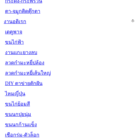
กระดิ่ง-กระพรวน
ตา-จมูกติดตุ๊กตา
งานอดิเรก
เดคูพาจ
ขนไก่ฟ้า
งานแกะยางลบ
ลวดกำมะหยี่ปล้อง
ลวดกำมะหยี่เส้นใหญ่
DIY ตาข่ายดักฝัน
ไหมญี่ปุ่น
ขนไก่ย้อมสี
ขนนกปุยนุ่ม
ขนนกก้านแข็ง
เชือกร่ม-ตัวล็อก