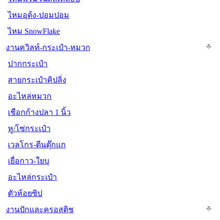
ไหมอุด้ง-ปอมปอม
ไหม SnowFlake
งานควิลท์-กระเป๋า-หมวก
ปากกระเป๋า
สายกระเป๋าคิปลิ่ง
อะไหล่หมวก
เชือกก้างปลา 1 นิ้ว
หู/โซ่กระเป๋า
เวลโกร-ตีนตุ๊กแก
เยื่อกาว-ใยบุ
อะไหล่กระเป๋า
ตัวห้อยซิป
งานปักและครอสติช