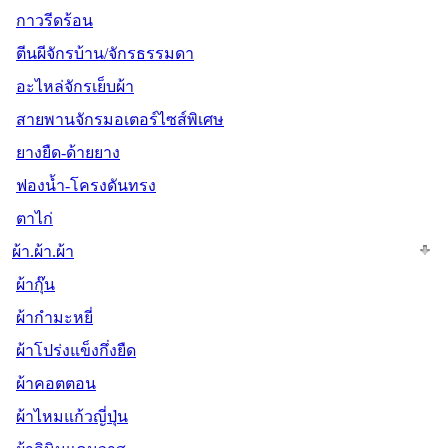
กาวรีดร้อน
ตีนผีจักรบ้าน/จักรธรรมดา
อะไหล่จักรเย็บผ้า
สายพานจักรมอเตอร์ไซส์พิเศษ
ยางยืด-ด้ายยาง
ฟองน้ำ-โครงดันทรง
ตาไก่
ผ้า.ผ้า.ผ้า
ผ้ากุ๊น
ผ้ากำมะหยี่
ผ้าโปร่งแข็งกึ่งยืด
ผ้าคอตตอน
ผ้าไหมแก้วญี่ปุ่น