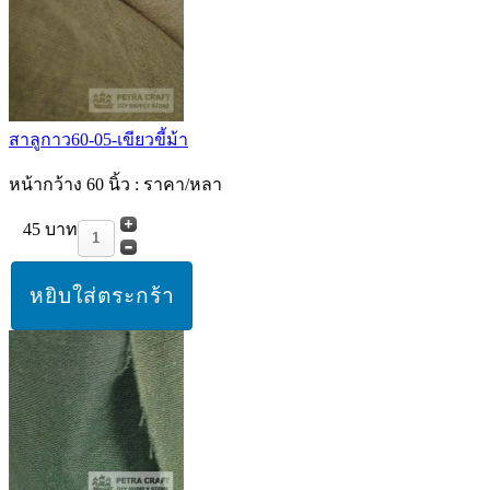
สาลูกาว60-05-เขียวขี้ม้า
หน้ากว้าง 60 นิ้ว : ราคา/หลา
45 บาท