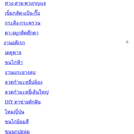
ห่วง-สาย-พวงกุญแจ
เข็มกลัด-แป้น-กิ๊บ
กระดิ่ง-กระพรวน
ตา-จมูกติดตุ๊กตา
งานอดิเรก
เดคูพาจ
ขนไก่ฟ้า
งานแกะยางลบ
ลวดกำมะหยี่ปล้อง
ลวดกำมะหยี่เส้นใหญ่
DIY ตาข่ายดักฝัน
ไหมญี่ปุ่น
ขนไก่ย้อมสี
ขนนกปุยนุ่ม