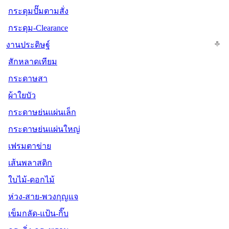
กระดุมปั๊มตามสั่ง
กระดุม-Clearance
งานประดิษฐ์
สักหลาดเทียม
กระดาษสา
ผ้าใยบัว
กระดาษย่นแผ่นเล็ก
กระดาษย่นแผ่นใหญ่
เฟรมตาข่าย
เส้นพลาสติก
ใบไม้-ดอกไม้
ห่วง-สาย-พวงกุญแจ
เข็มกลัด-แป้น-กิ๊บ