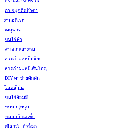
กระดิ่ง-กระพรวน
ตา-จมูกติดตุ๊กตา
งานอดิเรก
เดคูพาจ
ขนไก่ฟ้า
งานแกะยางลบ
ลวดกำมะหยี่ปล้อง
ลวดกำมะหยี่เส้นใหญ่
DIY ตาข่ายดักฝัน
ไหมญี่ปุ่น
ขนไก่ย้อมสี
ขนนกปุยนุ่ม
ขนนกก้านแข็ง
เชือกร่ม-ตัวล็อก