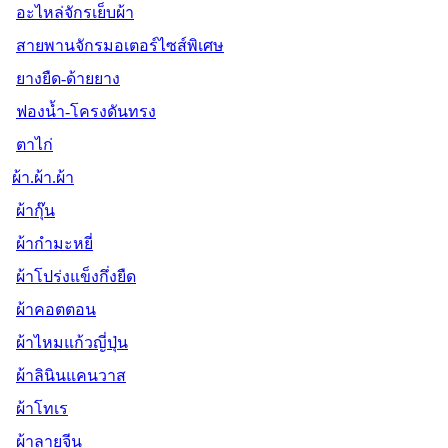
อะไหล่จักรเย็บผ้า
สายพานจักรมอเตอร์ไซส์พิเศษ
ยางยืด-ด้ายยาง
ฟองน้ำ-โครงดันทรง
ตาไก่
ผ้า.ผ้า.ผ้า
ผ้ากุ๊น
ผ้ากำมะหยี่
ผ้าโปร่งแข็งกึ่งยืด
ผ้าคอตตอน
ผ้าไหมแก้วญี่ปุ่น
ผ้าลินินแคนวาส
ผ้าโทเร
ผ้าลายจีน