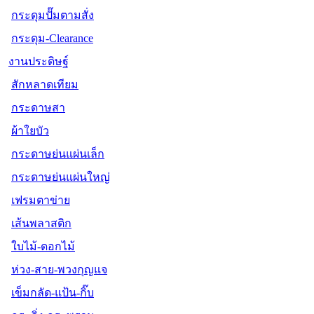
กระดุมปั๊มตามสั่ง
กระดุม-Clearance
งานประดิษฐ์
สักหลาดเทียม
กระดาษสา
ผ้าใยบัว
กระดาษย่นแผ่นเล็ก
กระดาษย่นแผ่นใหญ่
เฟรมตาข่าย
เส้นพลาสติก
ใบไม้-ดอกไม้
ห่วง-สาย-พวงกุญแจ
เข็มกลัด-แป้น-กิ๊บ