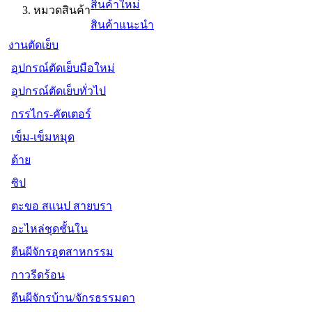
สินค้าใหม่
หมวดสินค้า
สินค้าแนะนำ
งานตัดเย็บ
อุปกรณ์ตัดเย็บมือใหม่
อุปกรณ์ตัดเย็บทั่วไป
กรรไกร-คัตเตอร์
เข็ม-เข็มหมุด
ด้าย
ซิป
ตะขอ สแนป สายบรา
อะไหล่ชุดชั้นใน
ตีนผีจักรอุตสาหกรรม
กาวรีดร้อน
ตีนผีจักรบ้าน/จักรธรรมดา