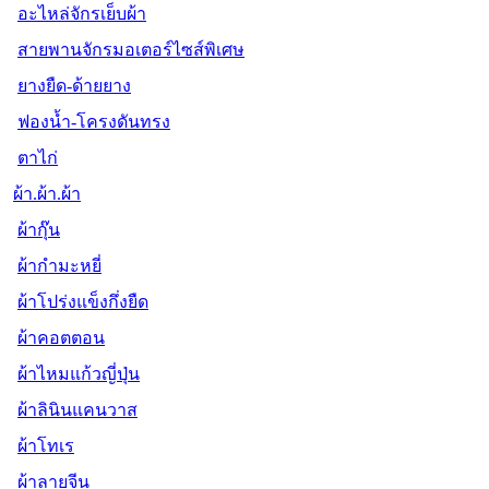
อะไหล่จักรเย็บผ้า
สายพานจักรมอเตอร์ไซส์พิเศษ
ยางยืด-ด้ายยาง
ฟองน้ำ-โครงดันทรง
ตาไก่
ผ้า.ผ้า.ผ้า
ผ้ากุ๊น
ผ้ากำมะหยี่
ผ้าโปร่งแข็งกึ่งยืด
ผ้าคอตตอน
ผ้าไหมแก้วญี่ปุ่น
ผ้าลินินแคนวาส
ผ้าโทเร
ผ้าลายจีน