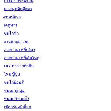
กระดิ่ง-กระพรวน
ตา-จมูกติดตุ๊กตา
งานอดิเรก
เดคูพาจ
ขนไก่ฟ้า
งานแกะยางลบ
ลวดกำมะหยี่ปล้อง
ลวดกำมะหยี่เส้นใหญ่
DIY ตาข่ายดักฝัน
ไหมญี่ปุ่น
ขนไก่ย้อมสี
ขนนกปุยนุ่ม
ขนนกก้านแข็ง
เชือกร่ม-ตัวล็อก