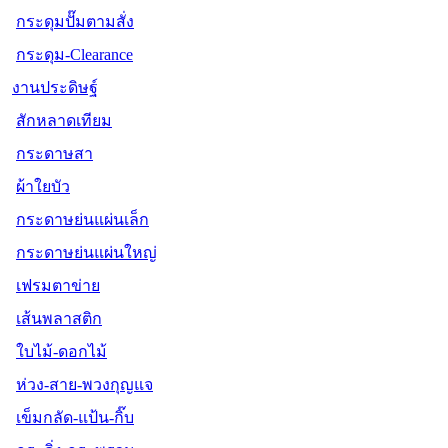
กระดุมปั๊มตามสั่ง
กระดุม-Clearance
งานประดิษฐ์
สักหลาดเทียม
กระดาษสา
ผ้าใยบัว
กระดาษย่นแผ่นเล็ก
กระดาษย่นแผ่นใหญ่
เฟรมตาข่าย
เส้นพลาสติก
ใบไม้-ดอกไม้
ห่วง-สาย-พวงกุญแจ
เข็มกลัด-แป้น-กิ๊บ